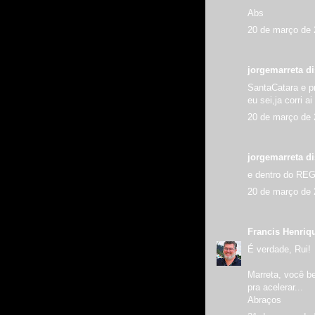
Abs
20 de março de 
jorgemarreta di
SantaCatara e p
eu sei,ja corri ai
20 de março de 
jorgemarreta di
e dentro do R
20 de março de 
Francis Henriq
É verdade, Rui!
Marreta, você b
pra acelerar...
Abraços