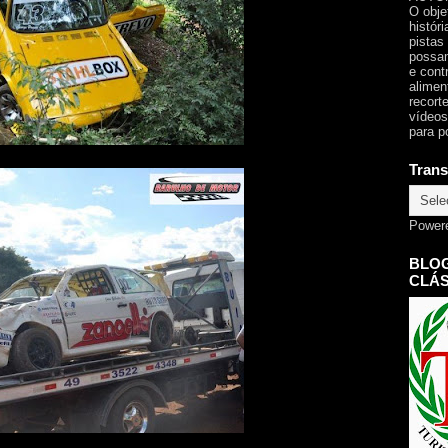
O obje
histór
pistas
possam
e cont
alimen
recorte
vídeos
para p
Trans
Power
BLOG
CLÁS