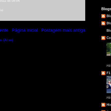
2011 às 08:04
Blog
io
Bl
Bl
ente
Página inicial
Postagem mais antiga
Bl
Co
os (Atom)
Há
F1
Há
Hi