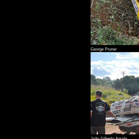
George Pruner
João Gilberto Arruda