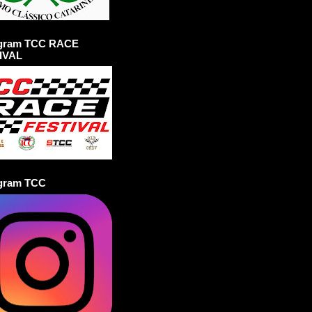
agram TCC RACE
IVAL
agram TCC