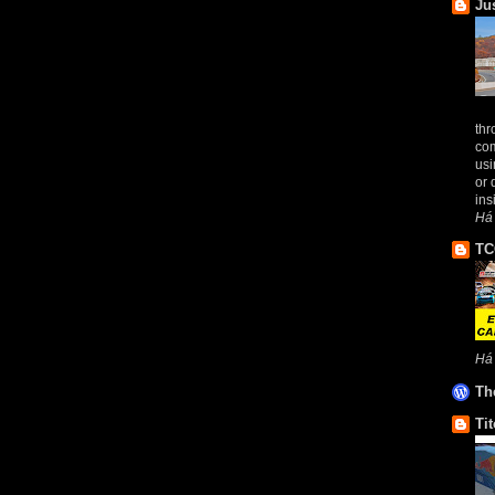
Ju
thr
com
usi
or 
ins
Há
TC
Há
Th
Tit