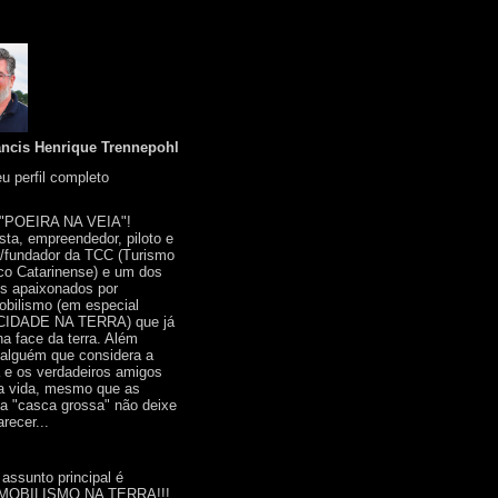
ancis Henrique Trennepohl
u perfil completo
 "POEIRA NA VEIA"!
ista, empreendedor, piloto e
r/fundador da TCC (Turismo
co Catarinense) e um dos
s apaixonados por
bilismo (em especial
IDADE NA TERRA) que já
na face da terra. Além
 alguém que considera a
a e os verdadeiros amigos
a vida, mesmo que as
a "casca grossa" não deixe
recer...
 assunto principal é
OBILISMO NA TERRA!!!