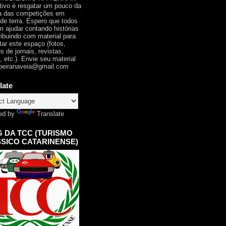
tivo é resgatar um pouco da
ia das competições em
 de terra. Espero que todos
 ajudar contando histórias
ribuindo com material para
tar este espaço (fotos,
s de jornais, revistas,
, etc.). Envie seu material
oeiranaveia@gmail.com
late
ed by
Translate
 DA TCC (TURISMO
SICO CATARINENSE)