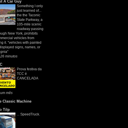
st A Car Guy
Something I only
just learned of...
the the Taconic
State Parkway, a
105-mile scenic
roadway passing
ough New York, prohibits
mercial vehicles from
ng it. "vehicles with painted
displayed signs, names, or
ignia"
 26 minutos
C
Prova festiva da
TCC é
CANCELADA
 um mês
e Classic Machine
o Tilp
... SpeedTruck.