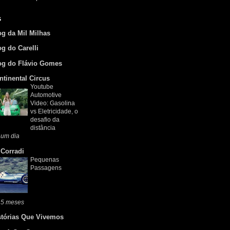
s
og da Mil Milhas
og do Carelli
og do Flávio Gomes
ntinental Circus
Youtube
Automotive
Video: Gasolina
vs Eletricidade, o
desafio da
distância
 um dia
 Corradi
Pequenas
Passagens
 5 meses
stórias Que Vivemos