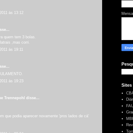
2011 às 13:12
Mens
sse...
ra quem tem 3 bolas.
 latrais ,mas corri.
2011 às 19:11
Pesqu
sse...
EGULAMENTO.
2011 às 19:23
Sites
CB
ue Trennepohl
disse...
Diá
FA
Gra
em que podia aparecer novamente 'pros lados de cá'
MBR
Rev
Tom