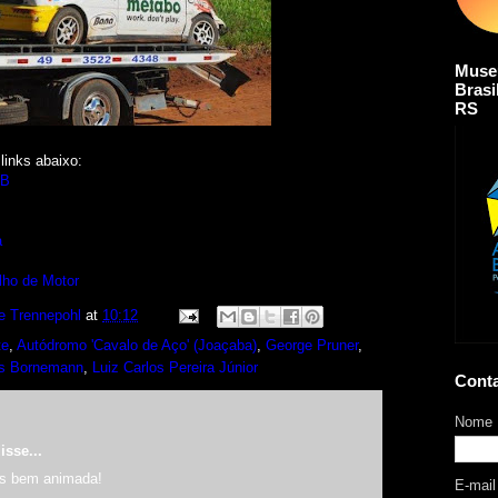
Muse
Brasi
RS
links abaixo:
 B
a
lho de Motor
e Trennepohl
at
10:12
te
,
Autódromo 'Cavalo de Aço' (Joaçaba)
,
George Pruner
,
s Bornemann
,
Luiz Carlos Pereira Júnior
Cont
Nome
isse...
s bem animada!
E-mai