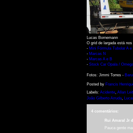
Lucas Bornemann
O grid de largada está nos 
-
Mini Fórmula Tubolar A e
-
Marcas N
-
Marcas A e B
-
Stock Car Opala / Omeg
Fotos: Jimmi Torres -
Baru
Posted by
Francis Henriqu
Labels:
Acidente
,
Allan Lei
João Gilberto Arruda
,
Luca
4 comentários:
Rui Amaral Jr
d
Pauca gente ma