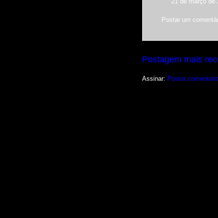
21 de março de 
Postar um comentár
Postagem mais rec
Assinar:
Postar comentári