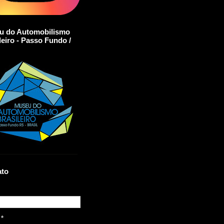
u do Automobilismo
leiro - Passo Fundo /
ato
l
*