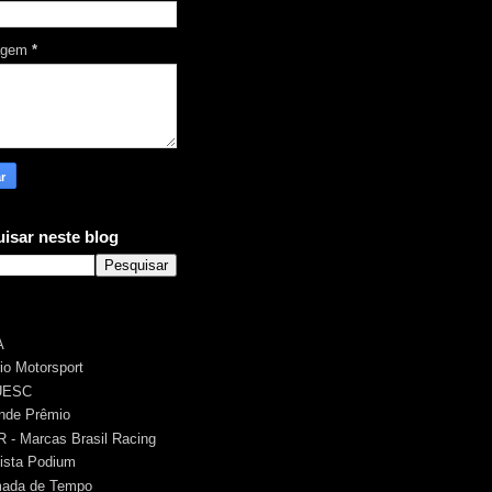
agem
*
isar neste blog
A
rio Motorsport
UESC
nde Prêmio
 - Marcas Brasil Racing
ista Podium
ada de Tempo