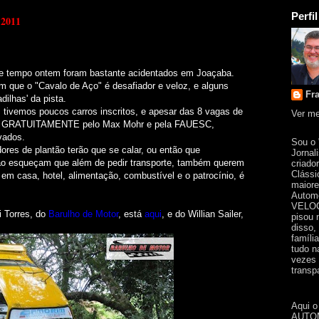
Perfil
 2011
de tempo ontem foram bastante acidentados em Joaçaba.
m que o "Cavalo de Aço" é desafiador e veloz, e alguns
Fr
ilhas' da pista.
 tivemos poucos carros inscritos, e apesar das 8 vagas de
Ver me
adas GRATUITAMENTE pelo Max Mohr e pela FAUESC,
vados.
Sou o
ores de plantão terão que se calar, ou então que
Jornal
ão esqueçam que além de pedir transporte, também querem
criado
Clássi
em casa, hotel, alimentação, combustível e o patrocínio, é
maiore
Automo
VELOC
i Torres, do
Barulho de Motor
, está
aqui
, e do Willian Sailer,
pisou 
disso,
famíli
tudo n
vezes 
transpa
Aqui o
AUTOM