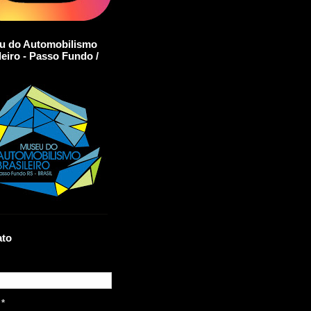
u do Automobilismo
leiro - Passo Fundo /
ato
l
*