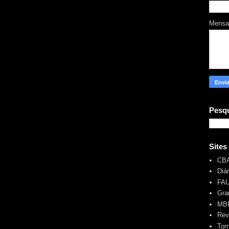
Mens
Pesqu
Sites
CB
Diá
FA
Gra
MBR
Rev
Tom