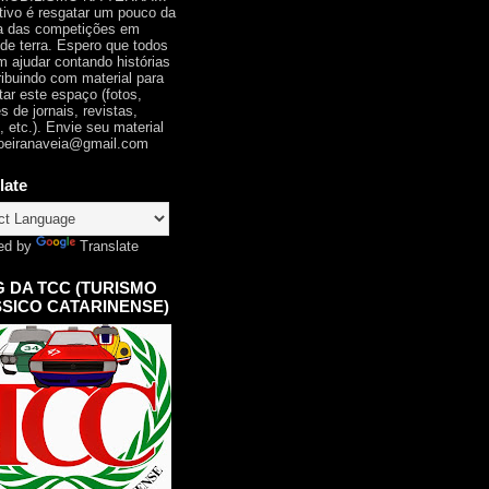
tivo é resgatar um pouco da
ia das competições em
 de terra. Espero que todos
 ajudar contando histórias
ribuindo com material para
tar este espaço (fotos,
s de jornais, revistas,
, etc.). Envie seu material
oeiranaveia@gmail.com
late
ed by
Translate
 DA TCC (TURISMO
SICO CATARINENSE)