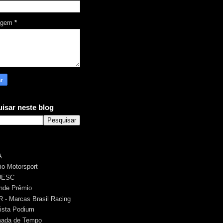
agem
*
isar neste blog
A
rio Motorsport
UESC
nde Prêmio
 - Marcas Brasil Racing
ista Podium
ada de Tempo