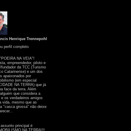
ancis Henrique Trennepohl
u perfil completo
 "POEIRA NA VEIA"!
ista, empreendedor, piloto e
r/fundador da TCC (Turismo
co Catarinense) e um dos
s apaixonados por
bilismo (em especial
IDADE NA TERRA) que já
na face da terra. Além
 alguém que considera a
a e os verdadeiros amigos
a vida, mesmo que as
a "casca grossa" não deixe
recer...
 assunto principal é
OBILISMO NA TERRA!!!