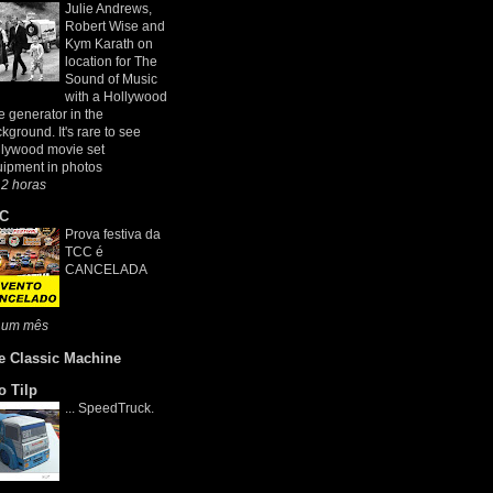
Julie Andrews,
Robert Wise and
Kym Karath on
location for The
Sound of Music
with a Hollywood
e generator in the
kground. It's rare to see
lywood movie set
ipment in photos
2 horas
C
Prova festiva da
TCC é
CANCELADA
 um mês
e Classic Machine
o Tilp
... SpeedTruck.