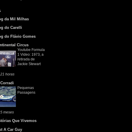
s
og da Mil Milhas
og do Carelli
og do Flávio Gomes
ntinental Circus
Youtube Formula
1 Video: 1973, a
retirada de
Jackie Stewart
 21 horas
 Corradi
Pequenas
Passagens
 5 meses
stórias Que Vivemos
st A Car Guy