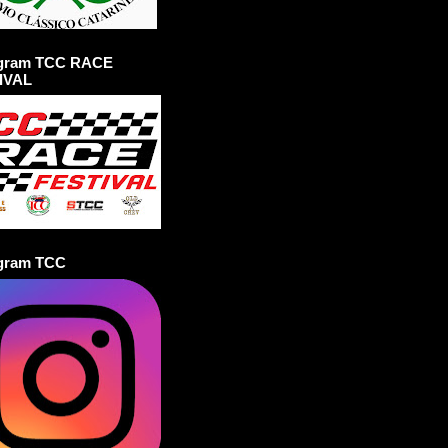
agram TCC RACE
IVAL
agram TCC