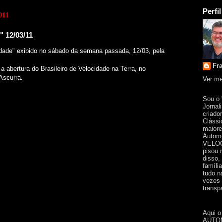
Perfil
011
 12/03/11
dade" exibido no sábado da semana passada, 12/03, pela
Fr
 abertura do Brasileiro de Velocidade na Terra, no
Ascurra.
Ver me
Sou o
Jornal
criado
Clássi
maiore
Automo
VELOC
pisou 
disso,
famíli
tudo n
vezes 
transpa
Aqui o
AUTOM