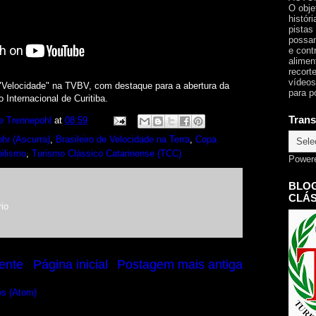
O obje
histór
pistas
possam
e cont
alimen
recorte
vídeos
"Velocidade" na TVBV, com destaque para a abertura da
para p
Internacional de Curitiba.
Trans
e Trennepohl
at
08:59
r (Ascurra)
,
Brasileiro de Velocidade na Terra
,
Copa
ilismo
,
Turismo Clássico Catarinense (TCC)
Power
BLOG
CLÁS
io
ente
Página inicial
Postagem mais antiga
os (Atom)