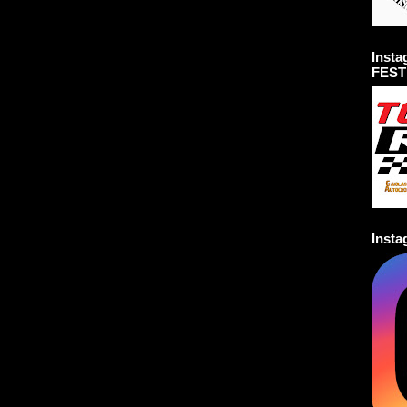
Inst
FEST
Inst