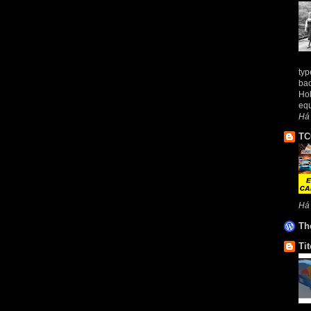
typ
bac
Hol
equ
Há 
TC
Há
Th
Tit