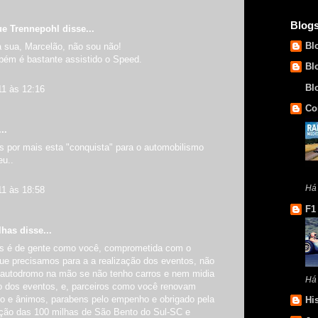
Blog
ue Trennepohl
disse...
Bl
a sua, Marcelão, não sou não!
ém é bastante assistido o Speed.
Bl
Bl
11 às 12:16
Co
..
s por mais esta "conquista" para o automobilismo
eu..
Há 
11 às 18:58
F1
has disse...
is é de gente como você, comprometida com o
ue precisamos para a a realização dos eventos, não
o autodromo na mão se não tenho carros e nem midia
Há
ão dos eventos, e, parceiros como você renovam
to e ânimos, parabens pelo empenho e obrigado pela
Hi
ação das 100 milhas de São Bento do Sul-SC e