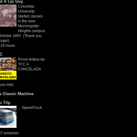
st A Car Guy
Columbia
University
started classes
in the new
Morningside
Heights campus
October 1897. (Thank you
rge!)
 19 horas
C
Prova festiva da
TCC é
CANCELADA
 um mês
e Classic Machine
o Tilp
... SpeedTruck.
 5 semanas