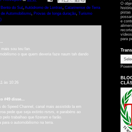
O obje
 Bento do Sul
,
Autódromo de Lontras
,
Catarinense de Terra
histór
pistas
 de Automobilismo
,
Provas de longa duração
,
Turismo
possam
)
e cont
alimen
recorte
vídeos
para p
..
 mais sou teu fan.
Trans
omobilismo o que quem deveria faze naum tah dando
Power
BLOG
11 às 10:26
CLÁS
co #49
disse...
s do Speed Channel, canal mais assistido la em
roa pede que seja extinto rsrsrs, e parabéns ao
o pelo trabalhao que fizeram e farão.
 para o automobilismo na terra.