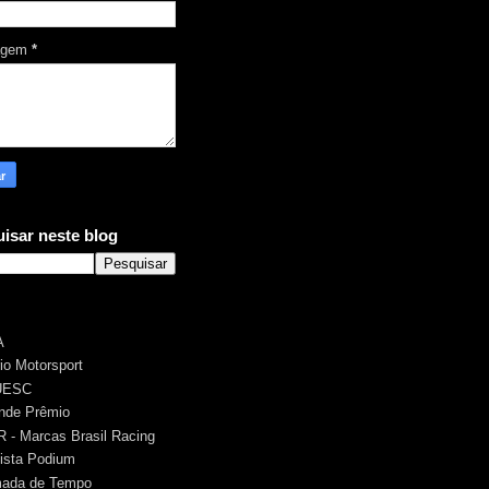
agem
*
isar neste blog
A
rio Motorsport
UESC
nde Prêmio
 - Marcas Brasil Racing
ista Podium
ada de Tempo