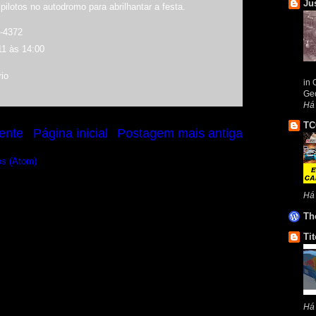
Ju
pilotos no autodromo para abrilhantar a festa.
-4372
11 às 14:00
io
in 
Geo
Há
TC
ente
Página inicial
Postagem mais antiga
os (Atom)
Há
Th
Tit
Há