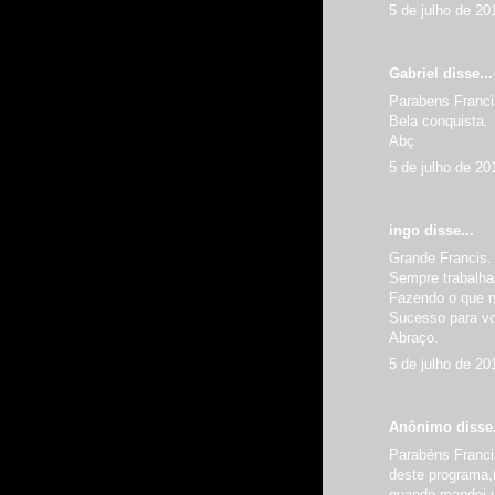
5 de julho de 20
Gabriel
disse...
Parabens Francis
Bela conquista.
Abç
5 de julho de 20
ingo disse...
Grande Francis.
Sempre trabalha
Fazendo o que na
Sucesso para v
Abraço.
5 de julho de 20
Anônimo disse.
Parabéns Franci
deste programa
quando mandei um