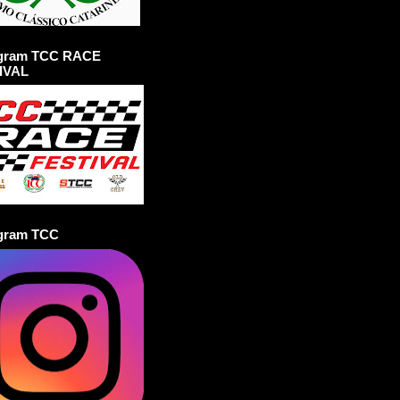
agram TCC RACE
IVAL
agram TCC