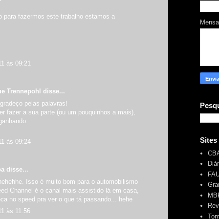
so para fazermos este trabalho estamos a
Mens
11 às 09:21
ue Trennepohl
disse...
gradeço pelas palavras!
Pesqu
r fazer a sua parte (ou um pouquinhos a mais),
ganhando.
Sites
11 às 09:24
CB
Diá
ba
disse...
FA
.hehehhe. Isso é muito bom para o automobilismo
Gra
eed Channel é o canal mais assistido lá em casa,
MBR
oca no speed pra ver o que tá passando... hehe
Rev
11 às 11:56
Tom