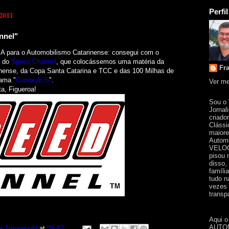
Perfil
 2011
nnel"
ara o Automobilismo Catarinense: consegui com o
á do
Speed Channel
, que colocássemos uma matéria da
Fr
inense, da Copa Santa Catarina e TCC e das 100 Milhas de
ama "
Curva do S
".
Ver me
ta, Figueroa!
Sou o
Jornal
criado
Clássi
maiore
Automo
VELOC
pisou 
disso,
famíli
tudo n
vezes 
transpa
Aqui o
AUTOM
e Trennepohl
at
09:47