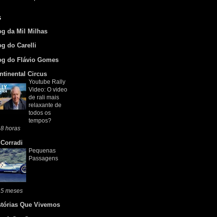
s
og da Mil Milhas
og do Carelli
og do Flávio Gomes
ntinental Circus
Youtube Rally
Video: O video
de rali mais
relaxante de
todos os
tempos?
8 horas
 Corradi
Pequenas
Passagens
 5 meses
stórias Que Vivemos