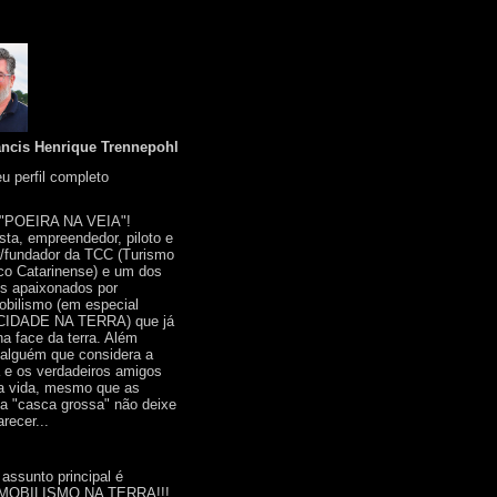
ancis Henrique Trennepohl
u perfil completo
 "POEIRA NA VEIA"!
ista, empreendedor, piloto e
r/fundador da TCC (Turismo
co Catarinense) e um dos
s apaixonados por
bilismo (em especial
IDADE NA TERRA) que já
na face da terra. Além
 alguém que considera a
a e os verdadeiros amigos
a vida, mesmo que as
a "casca grossa" não deixe
recer...
 assunto principal é
OBILISMO NA TERRA!!!