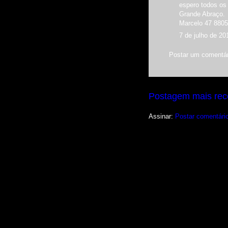
espero todos os 
Grande Abraço.
Marcelo 47 8805
7 de julho de 20
Postar um comentár
Postagem mais rec
Assinar:
Postar comentári