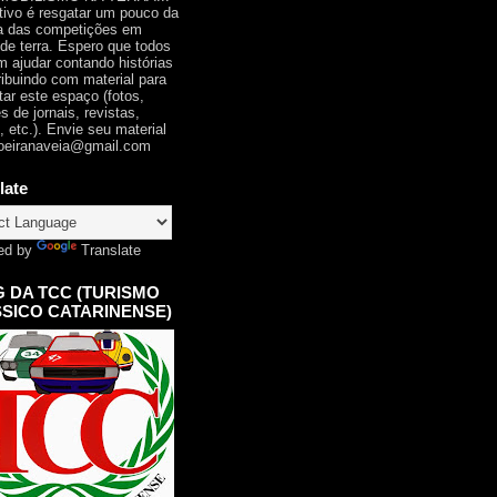
tivo é resgatar um pouco da
ia das competições em
 de terra. Espero que todos
 ajudar contando histórias
ribuindo com material para
tar este espaço (fotos,
s de jornais, revistas,
, etc.). Envie seu material
oeiranaveia@gmail.com
late
ed by
Translate
 DA TCC (TURISMO
SICO CATARINENSE)