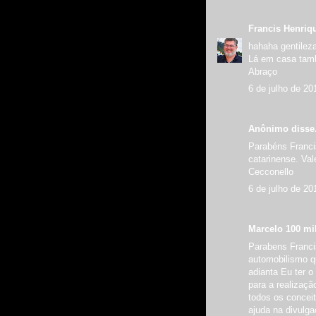
Francis Henriq
hahaha gentilez
Lá em casa tamb
Abraço
6 de julho de 20
Anônimo disse.
Parabéns Franci
catarinense. Val
Cecconello
6 de julho de 20
Marcelo 100 mil
Parabens Franc
automobilismo q
adianta Eu ter 
para a realizaç
todos os concei
ajuda na divulg