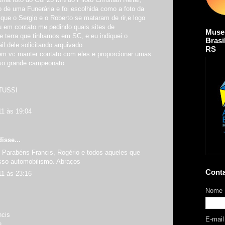
 de uma Funerária e foi escolhida como a foto da
ue o Sergio e o Roberto se mataram de rir,e logo
u em contato me pedindo quais sites de
Muse
e terra que tinhamos em SC, e eu indiquei o
Brasi
l dele solicitando arquivado.
RS
z em vc manter contato com eles e proporcionar umas
so grande campeonato.
TUSSI
11 às 19:04
isse...
. Parabéns Francis, Rogério e todos aqueles que
sso automobilismo. Abraços
Cont
11 às 23:16
Nome
ncis
E-mai
e