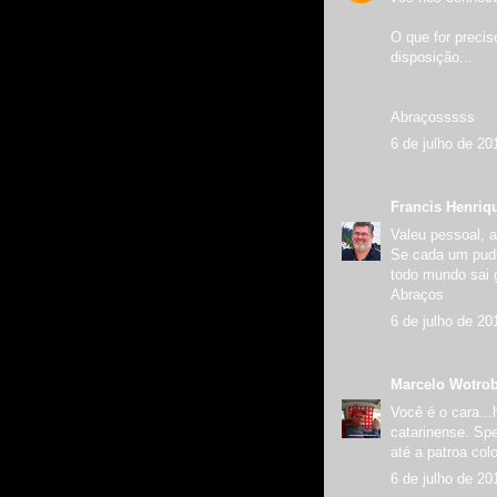
O que for preci
disposição...
Abraçosssss
6 de julho de 20
Francis Henriq
Valeu pessoal, a
Se cada um pude
todo mundo sai 
Abraços
6 de julho de 20
Marcelo Wotro
Você é o cara..
catarinense. Sp
até a patroa col
6 de julho de 20