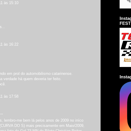
11 às 15:10
Inst
FEST
...
11 às 16:22
ndo em prol do automobilismo catarinense.
Inst
 verdade há quem deveria ter feito.
ocê.
11 às 17:58
..
s, lembro-me bem lá pelos anos de 2009 no iníco
,(CURVA DO S) mais precisamente em Maio/2009,
a foto do Gol 23 MN do Piloto Christian Reiter,