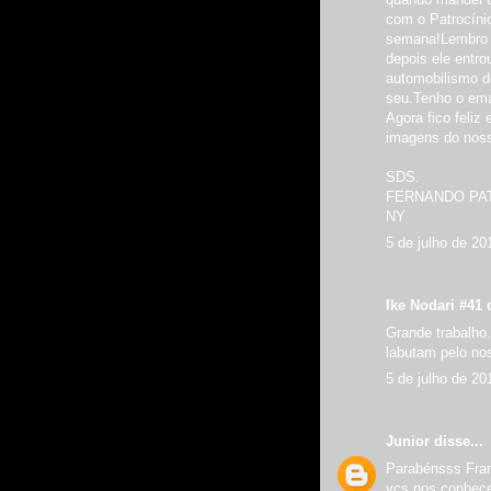
com o Patrocínio
semana!Lembro q
depois ele entro
automobilismo d
seu.Tenho o emai
Agora fico feli
imagens do nos
SDS.
FERNANDO PA
NY
5 de julho de 20
Ike Nodari #41 d
Grande trabalho
labutam pelo no
5 de julho de 20
Junior
disse...
Parabénsss Fra
vcs nos conhec