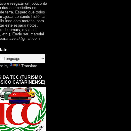
tivo é resgatar um pouco da
ia das competições em
 de terra. Espero que todos
 ajudar contando histórias
ribuindo com material para
tar este espaço (fotos,
s de jornais, revistas,
, etc.). Envie seu material
oeiranaveia@gmail.com
late
ed by
Translate
 DA TCC (TURISMO
SICO CATARINENSE)