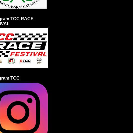
agram TCC RACE
IVAL
agram TCC