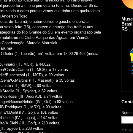
e mas a durabilidade era uma incógnita. O carro estava
al porque foi a minha primeira na turismo. Desde as 8h da
mizando o carro porque vimos que tinha uma quebradeira
u Anderson Toso.
Muse
oras de Tarumã, o automobilismo gaúcho encerra a
Brasi
 sexta-feira (16), acontece a entrega dos troféus aos
RS
ategorias do Rio Grande do Sul em evento organizado pela
mobilismo no Clube Parque das Águas, em Viamão.
kCoordenação: Marcelo Matusiak
 Tarumã
D.Dieter (1, Tubarão), 551 voltas em 12:00:28.492 (média
ol/Finardi (II , MCR), a 44.022
na/Castro/Castro (1 , MCR), a 17 voltas
rlle/Bianchessi (1 , MCR), a 20 voltas
L.Sena/G.Martins (III , Maserati), a 35 voltas
F.Justo (III , BMW), a 60 voltas
/Stedile (II , Spyder), a 62 voltas
di/Rossi (III , Audi A3), a 74 voltas
Cont
ager/Ribeiro/Nehrke (IV , Gol), a 83 voltas
JB.Rodrigues (1 , MRX), a 93 voltas
a/I.Diehl (IV , Gol), a 101 voltas
Nome
icheberle (IV , Logus), a 147 voltas
o/A.Diehl (III , Golf), a 210 voltas
(II , Spyder), a 238 voltas
E-mai