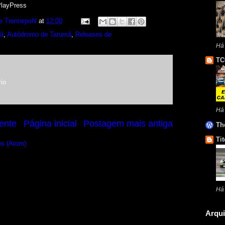
PlayPress
e Trennepohl
at
12:00
mã
,
Autódromo de Tarumã
,
Releases de
Há
TC
io
Há
ente
Página inicial
Postagem mais antiga
Th
Tit
os (Atom)
Há 
Arqui