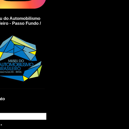
u do Automobilismo
leiro - Passo Fundo /
ato
l
*