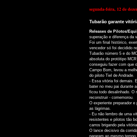
segunda-feira, 12 de dez
Tubarão garante vitóri
Releases de Pilotos/Equ
superação e diferença da v
Foi um final histórico, ex
vencedor só foi decidido n
Tubarão número 5 e do MCR
absoluta do protótipo MCR 
conseguiu fazer com que o
Campo Bom, levou a melhor
do piloto Tiel de Andrade.
- Essa vitória foi demais. 
bater no meu pai durante a
ficou todo desalinhado. O 
reconstruir - comemorou.
O experiente preparador e 
as lágrimas.
- Eu não lembro de uma vit
resistentes e pilotos tão b
carros brigando pela vitóri
O lance decisivo da corrid
pararam ao mesmo tempo n