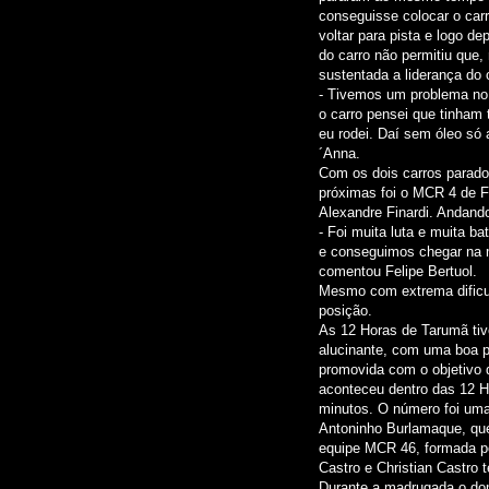
conseguisse colocar o car
voltar para pista e logo d
do carro não permitiu que,
sustentada a liderança do 
- Tivemos um problema no
o carro pensei que tinham
eu rodei. Daí sem óleo só
´Anna.
Com os dois carros parado
próximas foi o MCR 4 de Fel
Alexandre Finardi. Andando
- Foi muita luta e muita b
e conseguimos chegar na me
comentou Felipe Bertuol.
Mesmo com extrema dificul
posição.
As 12 Horas de Tarumã tiv
alucinante, com uma boa p
promovida com o objetivo 
aconteceu dentro das 12 
minutos. O número foi uma
Antoninho Burlamaque, que
equipe MCR 46, formada po
Castro e Christian Castro 
Durante a madrugada o do