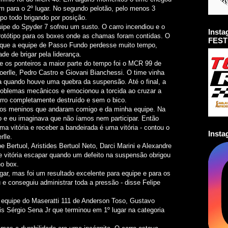
em para o 2º lugar. No segundo pelotão, pelo menos 3
po todo brigando por posição.
uipe do Spyder 7 sofreu um susto. O carro incendiou e o
Inst
protótipo para os boxes onde as chamas foram contidas. O
FEST
 que a equipe de Passo Fundo perdesse muito tempo,
de de brigar pela liderança.
os ponteiros a maior parte do tempo foi o MCR 99 de
oerlle, Pedro Castro e Giovani Bianchessi. O time vinha
 quando houve uma quebra da suspensão. Até o final, a
roblemas mecânicos e emocionou a torcida ao cruzar a
rro completamente destruído e sem o bico.
 dos meninos que andaram comigo e da minha equipe. Na
o e eu imaginava que não íamos nem participar. Então
ma vitória e receber a bandeirada é uma vitória - contou o
Inst
rlle.
e Bertuol, Aristides Bertuol Neto, Darci Marini e Alexandre
e vitória escapar quando um defeito na suspensão obrigou
no box.
ugar, mas foi um resultado excelente para equipe e para os
u e conseguiu administrar toda a pressão - disse Felipe
equipe do Maseratti 111 de Anderson Toso, Gustavo
uis Sérgio Sena Jr que terminou em 1º lugar na categoria