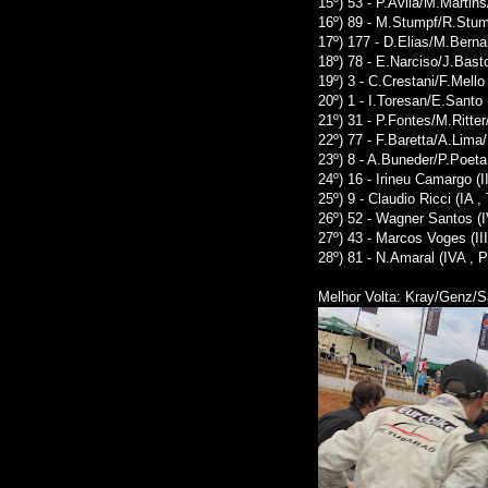
15º) 53 - P.Avila/M.Martins
16º) 89 - M.Stumpf/R.Stumpf
17º) 177 - D.Elias/M.Bernar
18º) 78 - E.Narciso/J.Basto
19º) 3 - C.Crestani/F.Mello 
20º) 1 - I.Toresan/E.Santo (
21º) 31 - P.Fontes/M.Ritter
22º) 77 - F.Baretta/A.Lima/
23º) 8 - A.Buneder/P.Poeta (
24º) 16 - Irineu Camargo (I
25º) 9 - Claudio Ricci (IA ,
26º) 52 - Wagner Santos (I
27º) 43 - Marcos Voges (III
28º) 81 - N.Amaral (IVA , P
Melhor Volta: Kray/Genz/S