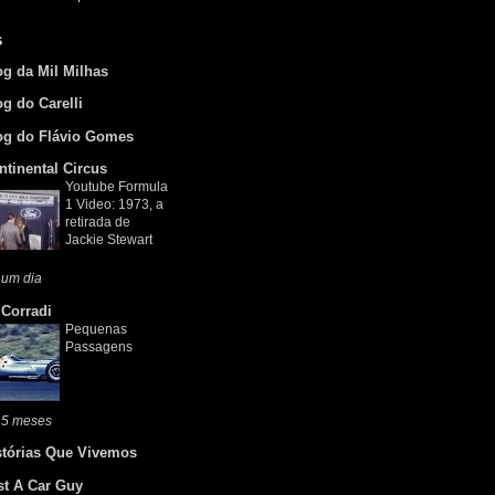
s
og da Mil Milhas
og do Carelli
og do Flávio Gomes
ntinental Circus
Youtube Formula
1 Video: 1973, a
retirada de
Jackie Stewart
 um dia
 Corradi
Pequenas
Passagens
 5 meses
stórias Que Vivemos
st A Car Guy