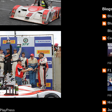
Blog
Bl
Bl
Bl
Co
Há
F1
Há
Hi
Ju
 PlayPress