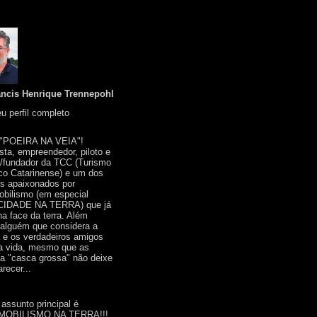
ancis Henrique Trennepohl
u perfil completo
 "POEIRA NA VEIA"!
ista, empreendedor, piloto e
r/fundador da TCC (Turismo
co Catarinense) e um dos
s apaixonados por
bilismo (em especial
IDADE NA TERRA) que já
na face da terra. Além
 alguém que considera a
a e os verdadeiros amigos
a vida, mesmo que as
a "casca grossa" não deixe
recer...
 assunto principal é
OBILISMO NA TERRA!!!