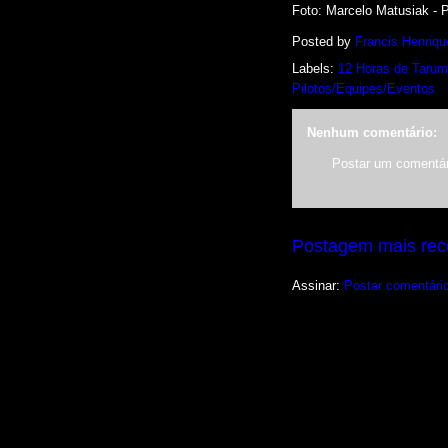
Foto: Marcelo Matusiak - 
Posted by
Francis Henriqu
Labels:
12 Horas de Taru
Pilotos/Equipes/Eventos
Nenhum comentário:
Postar um comentár
Postagem mais rec
Assinar:
Postar comentári