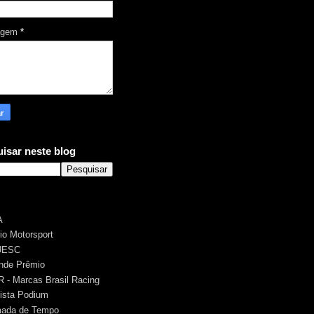
agem
*
isar neste blog
A
rio Motorsport
UESC
nde Prêmio
 - Marcas Brasil Racing
ista Podium
ada de Tempo