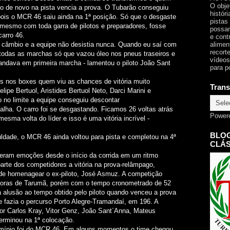
O obje
ro de novo na pista vencia a prova. O Tubarão conseguiu
histór
epois o MCR 46 saiu ainda na 1ª posição. Só que o desgaste
pistas
 mesmo com toda garra de pilotos e preparadores, fosse
possam
carro 46.
e cont
alimen
 câmbio e a equipe não desistia nunca. Quando eu saí com
recorte
 todas as marchas só que vazou óleo nos pneus traseiros e
vídeos
 andava em primeira marcha - lamentou o piloto João Sant
para p
s nos boxes quem viu as chances de vitória muito
Trans
ipe Bertuol, Aristides Bertuol Neto, Darci Marini e
 no limite a equipe conseguiu descontar
atalha. O carro foi se desgastando. Ficamos 26 voltas atrás
Power
sma volta do líder e isso é uma vitória incrível -
BLOG
dade, o MCR 46 ainda voltou para pista e completou na 4ª
CLÁS
eram emoções desde o início da corrida em um ritmo
arte dos competidores a vitória na prova-relâmpago,
de homenagear o ex-piloto, José Asmuz. A competição
Horas de Tarumã, porém com o tempo cronometrado de 52
 alusão ao tempo obtido pelo piloto quando venceu a prova
 fazia o percurso Porto Alegre-Tramandaí, em 196. A
r Carlos Kray, Vitor Genz, João Sant´Anna, Mateus
terminou na 1ª colocação.
mínio foi do MCR 46. Em alguns momentos o time chegou