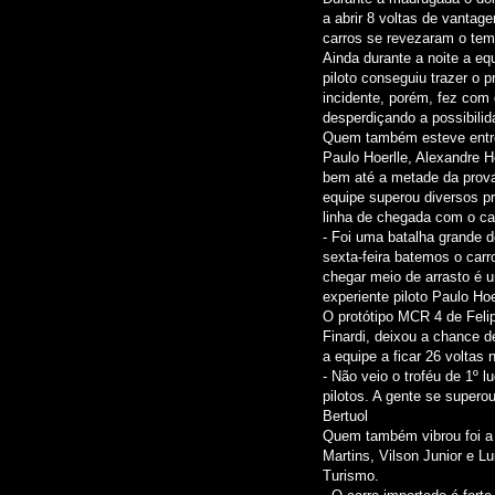
a abrir 8 voltas de vantag
carros se revezaram o tem
Ainda durante a noite a eq
piloto conseguiu trazer o 
incidente, porém, fez com
desperdiçando a possibilida
Quem também esteve entre 
Paulo Hoerlle, Alexandre H
bem até a metade da prova
equipe superou diversos p
linha de chegada com o ca
- Foi uma batalha grande
sexta-feira batemos o carr
chegar meio de arrasto é u
experiente piloto Paulo Hoe
O protótipo MCR 4 de Felip
Finardi, deixou a chance d
a equipe a ficar 26 voltas 
- Não veio o troféu de 1º l
pilotos. A gente se supero
Bertuol
Quem também vibrou foi a 
Martins, Vilson Junior e L
Turismo.