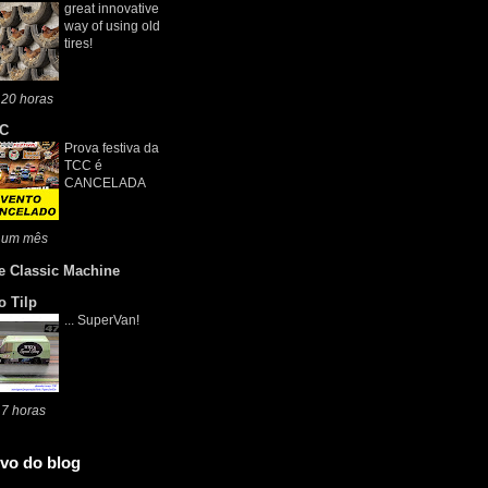
great innovative
way of using old
tires!
 20 horas
C
Prova festiva da
TCC é
CANCELADA
 um mês
e Classic Machine
o Tilp
... SuperVan!
7 horas
vo do blog