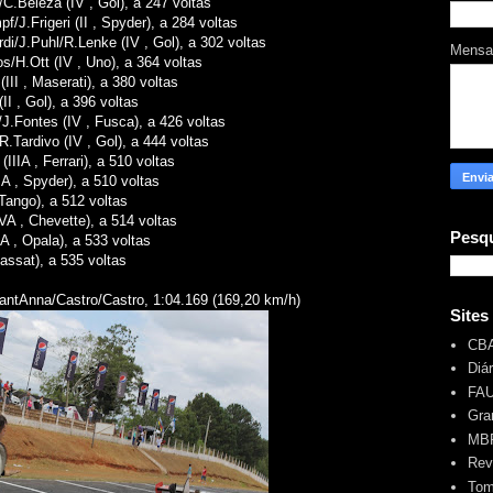
/C.Beleza (IV , Gol), a 247 voltas
/J.Frigeri (II , Spyder), a 284 voltas
di/J.Puhl/R.Lenke (IV , Gol), a 302 voltas
Mens
s/H.Ott (IV , Uno), a 364 voltas
(III , Maserati), a 380 voltas
II , Gol), a 396 voltas
/J.Fontes (IV , Fusca), a 426 voltas
R.Tardivo (IV , Gol), a 444 voltas
IIIA , Ferrari), a 510 voltas
IA , Spyder), a 510 voltas
 Tango), a 512 voltas
VA , Chevette), a 514 voltas
Pesqu
A , Opala), a 533 voltas
assat), a 535 voltas
antAnna/Castro/Castro, 1:04.169 (169,20 km/h)
Sites
CB
Diá
FA
Gra
MBR
Rev
Tom