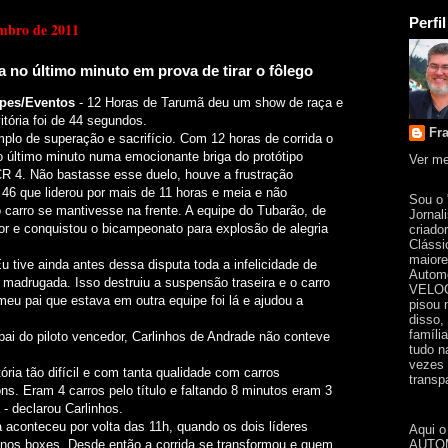
Perfil
embro de 2011
a no último minuto em prova de tirar o fôlego
ipes/Eventos
- 12 Horas de Tarumã deu um show de raça e
itória foi de 44 segundos.
Fr
emplo de superação e sacrifício. Com 12 horas de corrida o
o último minuto numa emocionante briga do protótipo
Ver me
 4. Não bastasse esse duelo, houve a frustração
46 que liderou por mais de 11 horas e meia e não
Sou o
 carro se mantivesse na frente. A equipe do Tubarão, de
Jornal
 e conquistou o bicampeonato para explosão de alegria
criado
Clássi
maiore
Eu tive ainda antes dessa disputa toda a infelicidade de
Automo
 madrugada. Isso destruiu a suspensão traseira e o carro
VELOC
meu pai que estava em outra equipe foi lá e ajudou a
pisou 
disso,
famíli
pai do piloto vencedor, Carlinhos de Andrade não conteve
tudo n
vezes 
ória tão difícil e com tanta qualidade com carros
transpa
ons. Eram 4 carros pelo título e faltando 8 minutos eram 3
a - declarou Carlinhos.
a aconteceu por volta das 11h, quando os dois líderes
Aqui o
AUTOM
os boxes. Desde então a corrida se transformou e quem