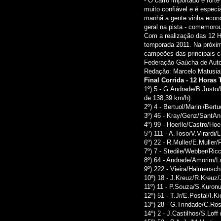
- O carro importado é fort
muito confiável e é especi
manhã a gente vinha econo
geral na pista - comemoro
Com a realização das 12 H
temporada 2011. Na próxima
campeões das principais c
Federação Gaúcha de Auto
Redação: Marcelo Matusia
Final Corrida - 12 Horas
1º) 5 - G.Andrade/B.Justo/
de 138,39 km/h)
2º) 4 - Bertuol/Marini/Bertu
3º) 46 - Kray/Genz/SantAn
4º) 99 - Hoerlle/Castro/Hoe
5º) 111 - A.Toso/V.Virardi/
6º) 22 - R.Muller/E.Muller/
7º) 7 - Stedile/Webber/Ricci
8º) 64 - Andrade/Amorim/Lan
9º) 222 - Vieira/Halmenschl
10º) 18 - J.Kreuz/R.Kreuz/
11º) 11 - P.Souza/S.Kuronum
12º) 51 - T.Jr/E.Postal/I.K
13º) 28 - G.Trindade/C.Rosit
14º) 2 - J.Castilhos/S.Loff 