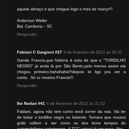
aquele abraço e que chegue logo o mes de março!!!
Anderson Weiler
Bal. Camboriu - SC
Responder
Fabiani C Gargioni #27
6 de fevereiro de 2012 às 20:31
Gande Francis,que história é esta de que o "TORDILHO
NEGRO" já anda lá por São Bento,pelo menos assim ele
chegou primeiro,hahahaha!!!depois te ligo pra ver a
conta...Só vc mesmo Francis!!!
Responder
Ike Nodari #41
6 de fevereiro de 2012 às 21:52
Fabiani, agora não tem como você correr da raia. Vai ter
de botar o tordilho negro no batente. Tomara que nossos
grids voltem a ser como os dos bons tempos do
automobilismo catarinense. A TCC estará lá em peso. Abs