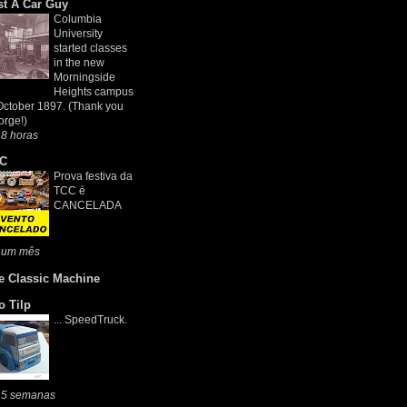
st A Car Guy
Columbia
University
started classes
in the new
Morningside
Heights campus
October 1897. (Thank you
rge!)
8 horas
C
Prova festiva da
TCC é
CANCELADA
 um mês
e Classic Machine
o Tilp
... SpeedTruck.
 5 semanas