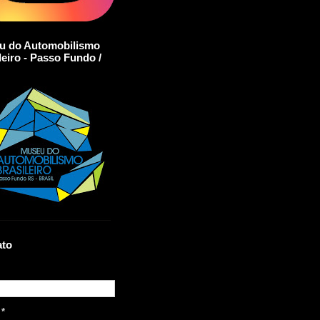
u do Automobilismo
leiro - Passo Fundo /
ato
l
*