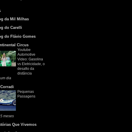
s
og da Mil Milhas
og do Carelli
og do Flávio Gomes
ntinental Circus
Youtube
Automotive
Video: Gasolina
vs Eletricidade, o
desafio da
distância
 um dia
 Corradi
Pequenas
Passagens
 5 meses
stórias Que Vivemos