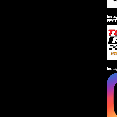
Inst
FEST
Inst