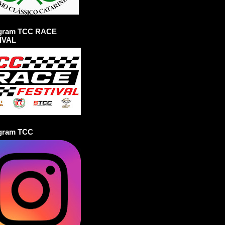
agram TCC RACE
IVAL
agram TCC