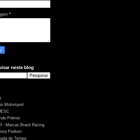
agem
*
isar neste blog
A
rio Motorsport
UESC
nde Prêmio
 - Marcas Brasil Racing
ista Podium
ada de Tempo