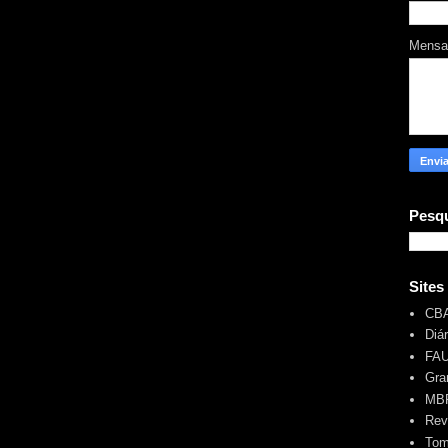
Mens
Pesqu
Sites
CB
Diá
FA
Gra
MBR
Rev
Tom