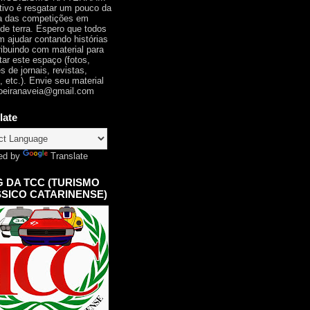
tivo é resgatar um pouco da
ia das competições em
 de terra. Espero que todos
 ajudar contando histórias
ribuindo com material para
tar este espaço (fotos,
s de jornais, revistas,
, etc.). Envie seu material
oeiranaveia@gmail.com
late
ed by
Translate
 DA TCC (TURISMO
SICO CATARINENSE)