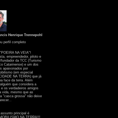
ancis Henrique Trennepohl
u perfil completo
 "POEIRA NA VEIA"!
ista, empreendedor, piloto e
r/fundador da TCC (Turismo
co Catarinense) e um dos
s apaixonados por
bilismo (em especial
IDADE NA TERRA) que já
na face da terra. Além
 alguém que considera a
a e os verdadeiros amigos
a vida, mesmo que as
a "casca grossa" não deixe
recer...
 assunto principal é
OBILISMO NA TERRA!!!