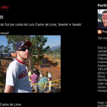
Perfil
e 2012
I)
o Sul por conta do Luís Carlos de Lima, 'doente' e 'tarado'
Fr
ucesso!
Ver me
Sou o
Jornal
criado
Clássi
maiore
Automo
VELOC
pisou 
disso,
famíli
tudo n
vezes 
transpa
Aqui o
 Carlos de Lima
AUTOM