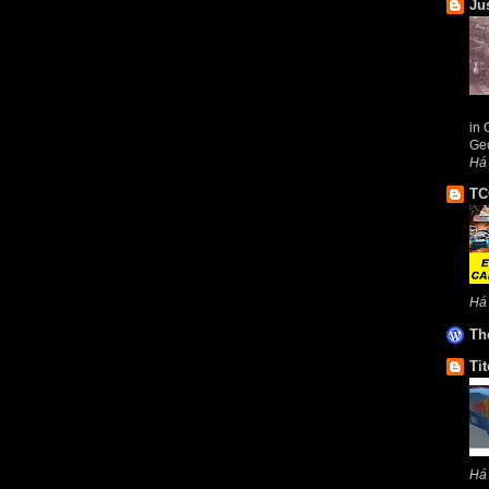
Ju
in 
Geo
Há 
TC
Há
Th
Tit
Há