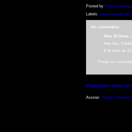
Posted by
Francis Henriqu
Labels:
Aniversariante do 
Um comentário:
Alan 30 disse...
Aew fera. Parabé
9 de maio de 20
Postar um comentár
Postagem mais rec
Assinar:
Postar comentári