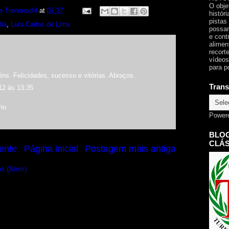
O obje
e Trennepohl
at
07:37
histór
pistas
Dia
,
Luís Carlos de Lima
possam
e cont
alimen
recorte
vídeos
para p
ns. Felicidades, sucesso e vitórias. Abraços.
Trans
12 às 13:35
io
Power
BLOG
CLÁS
ente
Página inicial
Postagem mais antiga
os (Atom)