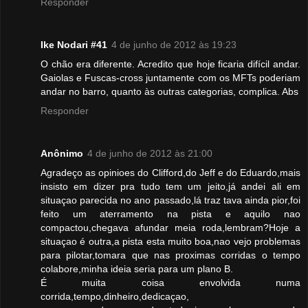
Responder
Ike Nodari #41
4 de junho de 2012 às 19:23
O chão era diferente. Acredito que hoje ficaria difícil andar.
Gaiolas e Fuscas-cross juntamente com os MFTs poderiam
andar no barro, quanto às outras categorias, complica. Abs
Responder
Anônimo
4 de junho de 2012 às 21:00
Agradeço as opinioes do Clifford,do Jeff e do Eduardo,mais
insisto em dizer pra tudo tem um jeito,já andei ali em
situaçao parecida no ano passado,lá traz tava ainda pior,foi
feito um aterramento na pista e aquilo nao
compactou,chegava afundar meia roda,lembram?Hoje a
situaçao é outra,a pista esta muito boa,nao vejo problemas
para pilotar,tomara que nas proximas corridas o tempo
colabore,minha ideia seria para um plano B.
É muita coisa envolvida numa
corrida,tempo,dinheiro,dedicaçao,