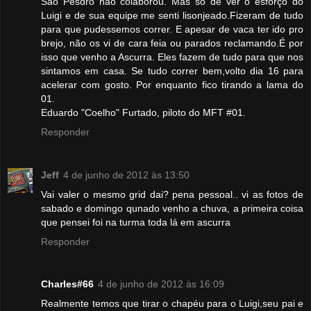
São Pesdro não colaborou. Mas só de ver o esforço do
Luigi e de sua equipe me senti lisonjeado.Fizeram de tudo
para que pudessemos correr. E apesar de vaca ter ido pro
brejo, não os vi de cara feia ou parados reclamando.É por
isso que venho a Ascurra. Eles fazem de tudo para que nos
sintamos em casa. Se tudo correr bem,volto dia 16 para
acelerar com gosto. Por enquanto fico tirando a lama do
01.
Eduardo "Coelho" Furtado, piloto do MFT #01.
Responder
Jeff
4 de junho de 2012 às 13:50
Vai valer o mesmo grid dai? pena pessoal.. vi as fotos de
sabado e domingo qunado venho a chuva, a primeira coisa
que pensei foi na turma toda lá em ascurra
Responder
Charles#66
4 de junho de 2012 às 16:09
Realmente temos que tirar o chapéu para o Luigi,seu pai e