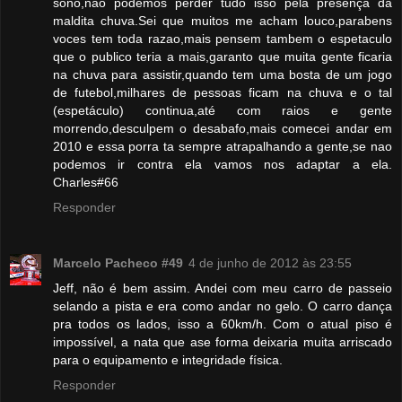
sono,nao podemos perder tudo isso pela presença da
maldita chuva.Sei que muitos me acham louco,parabens
voces tem toda razao,mais pensem tambem o espetaculo
que o publico teria a mais,garanto que muita gente ficaria
na chuva para assistir,quando tem uma bosta de um jogo
de futebol,milhares de pessoas ficam na chuva e o tal
(espetáculo) continua,até com raios e gente
morrendo,desculpem o desabafo,mais comecei andar em
2010 e essa porra ta sempre atrapalhando a gente,se nao
podemos ir contra ela vamos nos adaptar a ela.
Charles#66
Responder
Marcelo Pacheco #49
4 de junho de 2012 às 23:55
Jeff, não é bem assim. Andei com meu carro de passeio
selando a pista e era como andar no gelo. O carro dança
pra todos os lados, isso a 60km/h. Com o atual piso é
impossível, a nata que ase forma deixaria muita arriscado
para o equipamento e integridade física.
Responder