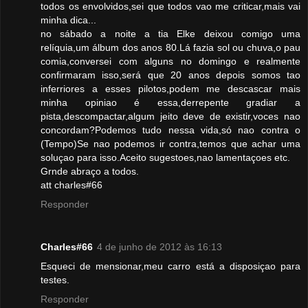
todos os envolvidos,sei que todos vao me criticar,mais vai
minha dica...
no sábado a noite a tia Elke deixou comigo uma
relíquia,um álbum dos anos 80.Lá fazia sol ou chuva,o pau
comia,conversei com alguns no domingo e realmente
confirmaram isso,será que 20 anos depois somos tao
inferriores a esses pilotos,podem me descascar mais
minha opiniao é essa,derrepente gradiar a
pista,descompactar,algum jeito deve de existir,voces nao
concordam?Podemos tudo nessa vida,só nao contra o
(Tempo)Se nao podemos ir contra,temos que achar uma
soluçao para isso.Aceito sugestoes,nao lamentaçoes etc.
Grnde abraço a todos.
att charles#66
Responder
Charles#66
4 de junho de 2012 às 16:13
Esqueci de mensionar,meu carro está a disposiçao para
testes.
Responder