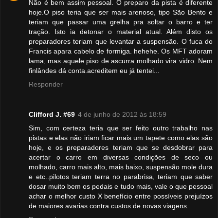
Não é bem assim pessoal. O preparo da pista é diferente
hoje.O piso teria que ser mais arenoso, tipo São Bento e
teriam que passar uma grelha pra soltar o barro e ter
tração. Isto ia detonar o material atual. Além disto os
preparadores teriam que levantar a suspensão. O fuca do
Francis apara cabelo de formiga. hehehe. Os MFT adoram
lama, mas aquele piso de ascurra molhado vira vidro. Nem
finlândes dá conta.acreditem eu já tentei...
Responder
Clifford J. #69
4 de junho de 2012 às 18:59
Sim, com certeza teria que ser feito outro trabalho nas
pistas e elas não iriam ficar mais um tapete como elas são
hoje, e os preparadores teriam que se desdobrar para
acertar o carro em diversas condições de seco ou
molhado, carro mais alto, mais baixo, suspensão mole dura
e etc..pilotos teriam terra no parabrisa, teriam que saber
dosar muito bem os pedais e tudo mais, vale o que pessoal
achar o melhor custo X benefício entre possíveis prejuízos
de maiores avarias contra custos de novas viagens.