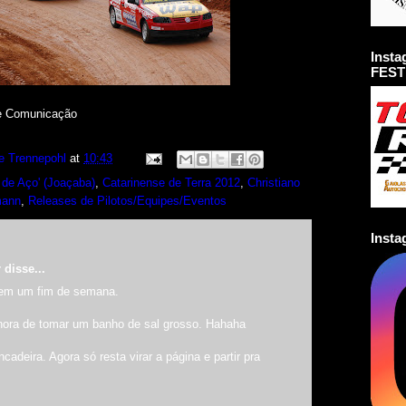
Inst
FEST
 e Comunicação
e Trennepohl
at
10:43
 de Aço' (Joaçaba)
,
Catarinense de Terra 2012
,
Christiano
mann
,
Releases de Pilotos/Equipes/Eventos
Inst
r
disse...
 em um fim de semana.
hora de tomar um banho de sal grosso. Hahaha
cadeira. Agora só resta virar a página e partir pra