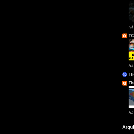
Há 
TC
Há
Th
Tit
Há
Arqui