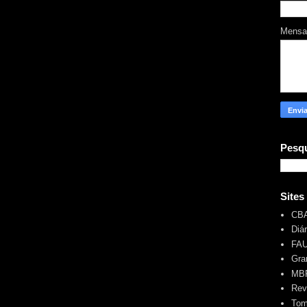
Mens
Pesqu
Sites
CB
Diá
FA
Gra
MBR
Rev
Tom