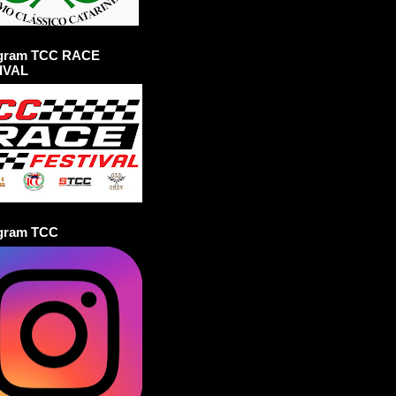
agram TCC RACE
IVAL
agram TCC