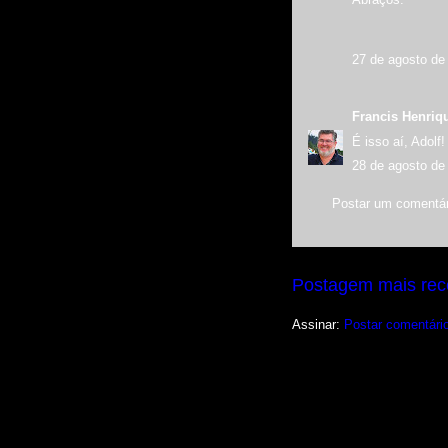
27 de agosto de
Francis Henriq
É isso aí, Adolf!
28 de agosto de
Postar um comentár
Postagem mais rec
Assinar:
Postar comentári