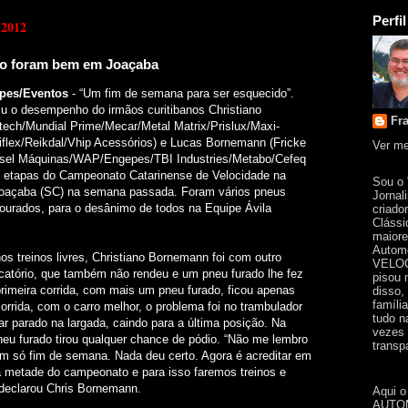
Perfil
 2012
o foram bem em Joaçaba
ipes/Eventos
- “Um fim de semana para ser esquecido”.
iu o desempenho do irmãos curitibanos Christiano
Fr
ch/Mundial Prime/Mecar/Metal Matrix/Prislux/Maxi-
lex/Reikdal/Vhip Acessórios) e Lucas Bornemann (Fricke
Ver me
sel Máquinas/WAP/Engepes/TBI Industries/Metabo/Cefeq
6.ª etapas do Campeonato Catarinense de Velocidade na
Sou o
 Joaçaba (SC) na semana passada. Foram vários pneus
Jornal
tourados, para o desânimo de todos na Equipe Ávila
criado
Clássi
maiore
Automo
s treinos livres, Christiano Bornemann foi com outro
VELOC
ficatório, que também não rendeu e um pneu furado lhe fez
pisou 
primeira corrida, com mais um pneu furado, ficou apenas
disso,
famíli
orrida, com o carro melhor, o problema foi no trambulador
tudo n
car parado na largada, caindo para a última posição. Na
vezes 
neu furado tirou qualquer chance de pódio. “Não me lembro
transpa
um só fim de semana. Nada deu certo. Agora é acreditar em
 metade do campeonato e para isso faremos treinos e
 declarou Chris Bornemann.
Aqui o
AUTOM