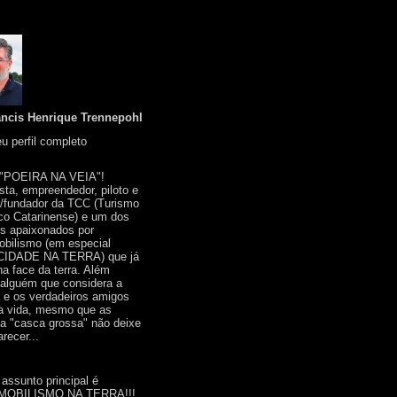
ancis Henrique Trennepohl
u perfil completo
 "POEIRA NA VEIA"!
ista, empreendedor, piloto e
r/fundador da TCC (Turismo
co Catarinense) e um dos
s apaixonados por
bilismo (em especial
IDADE NA TERRA) que já
na face da terra. Além
 alguém que considera a
a e os verdadeiros amigos
a vida, mesmo que as
a "casca grossa" não deixe
recer...
 assunto principal é
OBILISMO NA TERRA!!!