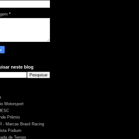
agem
*
isar neste blog
A
rio Motorsport
UESC
nde Prêmio
 - Marcas Brasil Racing
ista Podium
ada de Tempo