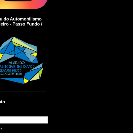
u do Automobilismo
leiro - Passo Fundo /
ato
l
*