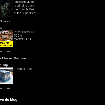
looks like Mopar
is bringing back
the Rumble Bee
or the Super Bee
9 horas
C
Prova festiva da
TCC é
CANCELADA
 um mês
e Classic Machine
o Tilp
... SpeedTruck.
 um mês
vo do blog