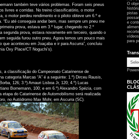
O obje
nemann também teve vários problemas. Foram seis pneus
histór
s livres e corridas. No treino classificatório, o motor
pistas
, o motor perdeu rendimento e o piloto obteve um 6.º e
possam
a. “Eu até conseguia andar bem, mas sempre um pneu me
e cont
alimen
primeira prova, estava em 3.º lugar, chegando no 2.º
recorte
Na segunda prova, estava novamente em terceiro, quando o
vídeos
 em seguida furou outro pneu. Agora temos um pouco mais
para p
o que aconteceu em Joaçaba e ir para Ascurra”, concluiu
ia Oxy Place/CT Noguchi’s).
Trans
Power
s, a classificação do Campeonato Catarinense de
na categoria Marcas “A” é a seguinte: 1.º) Dirceu Rausis,
BLOG
Borba, 126; 3.º) Amauri Lisboa Jr, 120; 4.º) Lucas
CLÁS
stiano Bornemann, 100; e em 6.º) Alexandro Spézia, com
a etapa do Catarinense de Automobilismo será realizada
bro, no Autódromo Max Mohr, em Ascurra (SC).