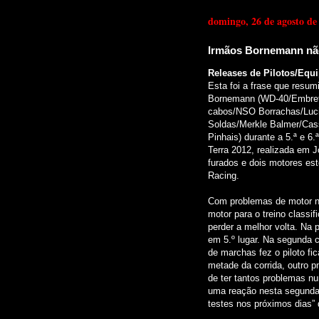
domingo, 26 de agosto de
Irmãos Bornemann nã
Releases de Pilotos/Equ
Esta foi a frase que resum
Bornemann (WD-40/Embrete
cabos/NSO Borrachas/Lucif
Soldas/Merkle Balmer/Cas
Pinhais) durante a 5.ª e 
Terra 2012, realizada em
furados e dois motores es
Racing.
Com problemas de motor no
motor para o treino classi
perder a melhor volta. Na 
em 5.º lugar. Na segunda c
de marchas fez o piloto fi
metade da corrida, outro p
de ter tantos problemas n
uma reação nesta segunda
testes nos próximos dias”