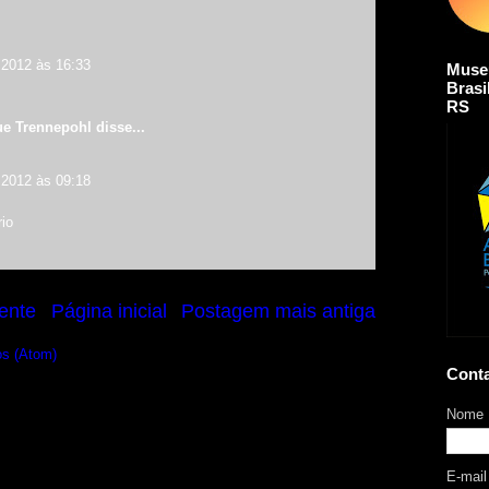
 2012 às 16:33
Muse
Brasi
RS
ue Trennepohl
disse...
 2012 às 09:18
io
ente
Página inicial
Postagem mais antiga
os (Atom)
Cont
Nome
E-mai