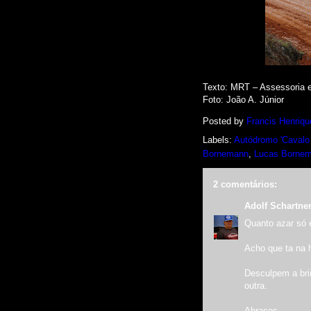
Texto: MRT – Assessoria
Foto
: João A. Júnior
Posted by
Francis Henriqu
Labels:
Autódromo 'Cavalo
Bornemann
,
Lucas Borne
2 comentários:
Adolf Schartne
Quanto azar só
Acho que ta na 
Desculpem a brin
outra.
Abraços.