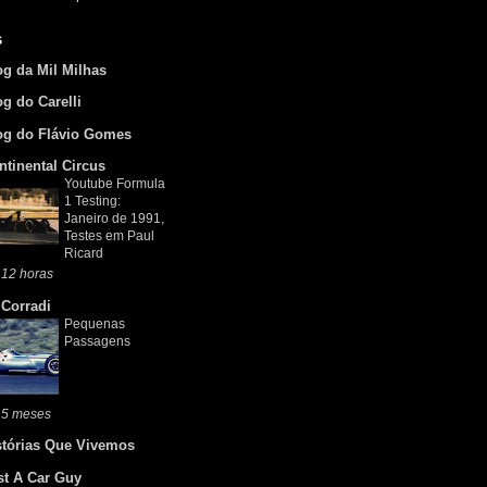
s
og da Mil Milhas
og do Carelli
og do Flávio Gomes
ntinental Circus
Youtube Formula
1 Testing:
Janeiro de 1991,
Testes em Paul
Ricard
 12 horas
 Corradi
Pequenas
Passagens
 5 meses
stórias Que Vivemos
st A Car Guy