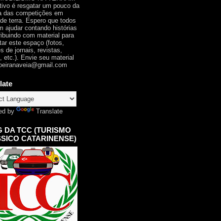
tivo é resgatar um pouco da
ia das competições em
 de terra. Espero que todos
 ajudar contando histórias
ribuindo com material para
tar este espaço (fotos,
s de jornais, revistas,
, etc.). Envie seu material
oeiranaveia@gmail.com
late
ed by
Translate
 DA TCC (TURISMO
SICO CATARINENSE)