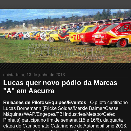
quinta-feira, 13 de junho de 2013
Lucas quer novo pódio da Marcas
"A" em Ascurra
Releases de Pilotos/Equipes/Evento
s
- O piloto curitibano
Lucas Bornemann (Fricke Soldas/Merkle Balmer/Cassel
Máquinas/WAP/Engepes/TBI Industries/Metabo/Cefec
Pinhais) participa no fim de semana (15 e 16/6), da quarta
etapa do Campeonato Catarinense de Automobilismo 2013,