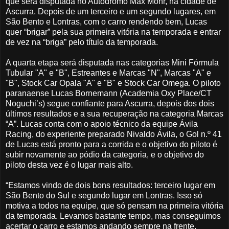
que será disputada no Autódromo Max Mohr, na cidade de
Ascurra. Depois de um terceiro e um segundo lugares, em
São Bento e Lontras, com o carro rendendo bem, Lucas
quer “brigar” pela sua primeira vitória na temporada e entrar
de vez na “briga” pelo título da temporada.
A quarta etapa será disputada nas categorias Mini Fórmula
Tubular "A" e "B", Estreantes e Marcas "N", Marcas "A" e
"B", Stock Car Opala "A" e "B" e Stock Car Omega. O piloto
paranaense Lucas Bornemann (Academia Oxy Place/CT
Noguchi’s) segue confiante para Ascurra, depois dos dois
últimos resultados e a sua recuperação na categoria Marcas
“A”. Lucas conta com o apoio técnico da equipe Ávila
Racing, do experiente preparado Nivaldo Ávila, o Gol n.º 41
de Lucas está pronto para a corrida e o objetivo do piloto é
subir novamente ao pódio da categoria, e o objetivo do
piloto desta vez é o lugar mais alto.
“Estamos vindo de dois bons resultados: terceiro lugar em
São Bento do Sul e segundo lugar em Lontras. Isso só
motiva a todos na equipe, que só pensam na primeira vitória
da temporada. Levamos bastante tempo, mas conseguimos
acertar o carro e estamos andando sempre na frente.