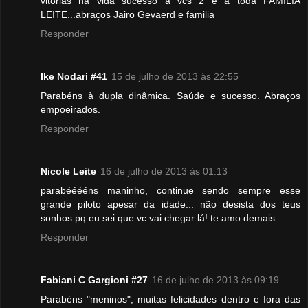
vitorias na vida sucesso a vcs 2 e a toda FAMILIA
LEITE...abraços Jairo Gevaerd e familia
Responder
Ike Nodari #41
15 de julho de 2013 às 22:55
Parabéns à dupla dinâmica. Saúde e sucesso. Abraços
empoeirados.
Responder
Nicole Leite
16 de julho de 2013 às 01:13
parabééééns maninho, continue sendo sempre esse
grande piloto apesar da idade... não desista dos teus
sonhos pq eu sei que vc vai chegar lá! te amo demais
Responder
Fabiani C Gargioni #27
16 de julho de 2013 às 09:19
Parabéns "meninos", muitas felicidades dentro e fora das