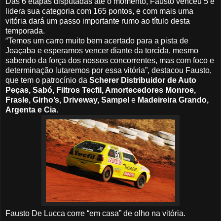
Das 6 etapas disputadas até o momento, Fausto venceu 5 e
lidera sua categoria com 165 pontos, e com mais uma
vitória dará um passo importante rumo ao título desta
temporada.
“Temos um carro muito bem acertado para a pista de
Joaçaba e esperamos vencer diante da torcida, mesmo
sabendo da força dos nossos concorrentes, mas com foco e
determinação lutaremos por essa vitória”, destacou Fausto,
que tem o patrocínio da
Scherer Distribuidor de Auto
Peças, Sabó, Filtros Tecfil, Amortecedores Monroe,
Frasle, Girho’s, Driveway, Sampel
e
Madeireira Grando,
Argenta e Cia
.
Fausto De Lucca corre “em casa” de olho na vitória.