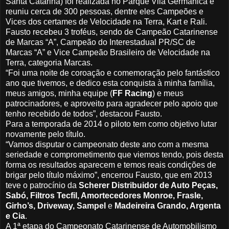
Santa Catarina) foi realizada no Parque Vila Germânica e
reuniu cerca de 300 pessoas, dentre eles Campeões e
Vices dos certames de Velocidade na Terra, Kart e Rali.
Fausto recebeu 3 troféus, sendo de Campeão Catarinense
de Marcas “A”, Campeão do Interestadual PR/SC de
Marcas “A” e Vice Campeão Brasileiro de Velocidade na
Terra, categoria Marcas.
“Foi uma noite de coroação e comemoração pelo fantástico
ano que tivemos, e dedico esta conquista à minha família,
meus amigos, minha equipe (
FF Racing
) e meus
patrocinadores, e aproveito para agradecer pelo apoio que
tenho recebido de todos”, destacou Fausto.
Para a temporada de 2014 o piloto tem como objetivo lutar
novamente pelo título.
“Vamos disputar o campeonato deste ano com a mesma
seriedade e comprometimento que viemos tendo, pois desta
forma os resultados aparecem e temos reais condições de
brigar pelo título máximo”, encerrou Fausto, que em 2013
teve o patrocínio da
Scherer Distribuidor de Auto Peças,
Sabó, Filtros Tecfil, Amortecedores Monroe, Frasle,
Girho’s, Driveway, Sampel
e
Madeireira Grando, Argenta
e Cia
.
A 1ª etapa do Campeonato Catarinense de Automobilismo