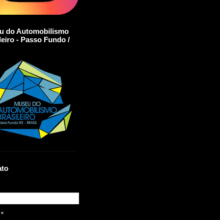
u do Automobilismo
leiro - Passo Fundo /
ato
l
*