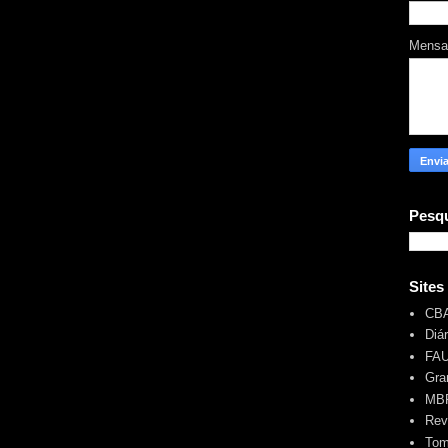
Mens
Pesqu
Sites
CB
Diá
FA
Gra
MBR
Rev
Tom