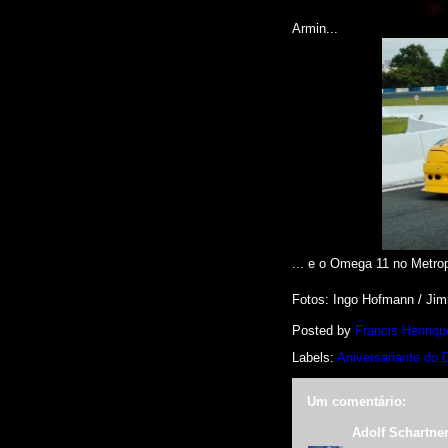
Armin...
... e o Omega 11 no Metrop
Fotos: Ingo Hofmann
/ Jim
Posted by
Francis Henriqu
Labels:
Aniversariante do 
Um comentário:
Adolf Schartne