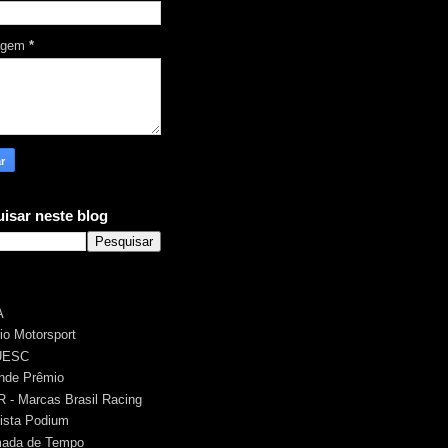
agem
*
isar neste blog
A
rio Motorsport
UESC
nde Prêmio
 - Marcas Brasil Racing
ista Podium
ada de Tempo