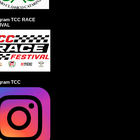
agram TCC RACE
IVAL
agram TCC