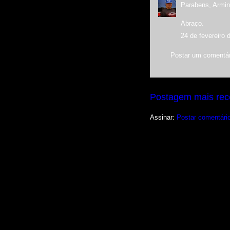
Parabens, Armin
Abraço.
24 de fevereiro 
Postar um comentár
Postagem mais rec
Assinar:
Postar comentári