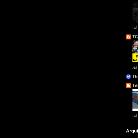
Há 
TC
Há
Th
Tit
Há
Arqui