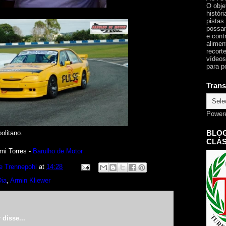
O obje
histór
pistas
possam
e cont
alimen
recorte
vídeos
para p
Trans
Power
BLOG
olitano.
CLÁS
mi Torres -
Barulho de Motor
e Trennepohl
at
14:28
Dia
,
Armin Kliewer
r
disse...