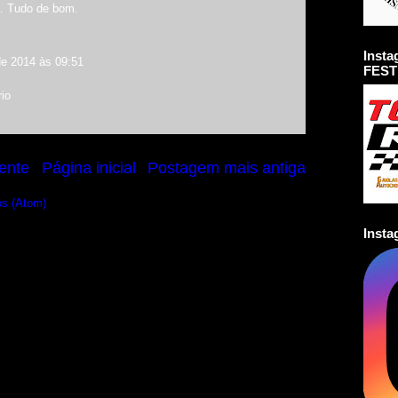
. Tudo de bom.
Inst
de 2014 às 09:51
FEST
io
ente
Página inicial
Postagem mais antiga
os (Atom)
Inst