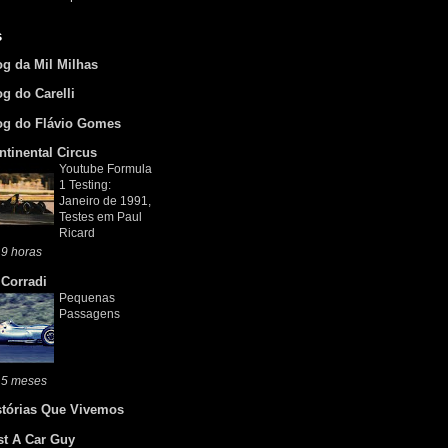
s
og da Mil Milhas
og do Carelli
og do Flávio Gomes
ntinental Circus
Youtube Formula
1 Testing:
Janeiro de 1991,
Testes em Paul
Ricard
9 horas
 Corradi
Pequenas
Passagens
 5 meses
stórias Que Vivemos
st A Car Guy