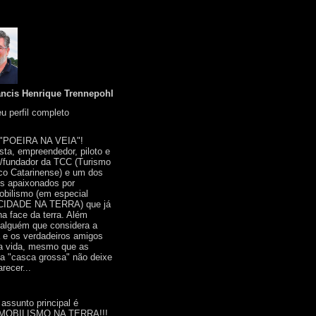
ancis Henrique Trennepohl
u perfil completo
 "POEIRA NA VEIA"!
ista, empreendedor, piloto e
r/fundador da TCC (Turismo
co Catarinense) e um dos
s apaixonados por
bilismo (em especial
IDADE NA TERRA) que já
na face da terra. Além
 alguém que considera a
a e os verdadeiros amigos
a vida, mesmo que as
a "casca grossa" não deixe
recer...
 assunto principal é
OBILISMO NA TERRA!!!