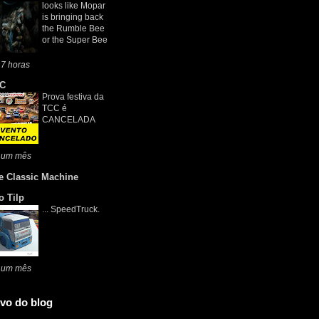
looks like Mopar
is bringing back
the Rumble Bee
or the Super Bee
7 horas
C
Prova festiva da
TCC é
CANCELADA
 um mês
e Classic Machine
o Tilp
... SpeedTruck.
 um mês
vo do blog