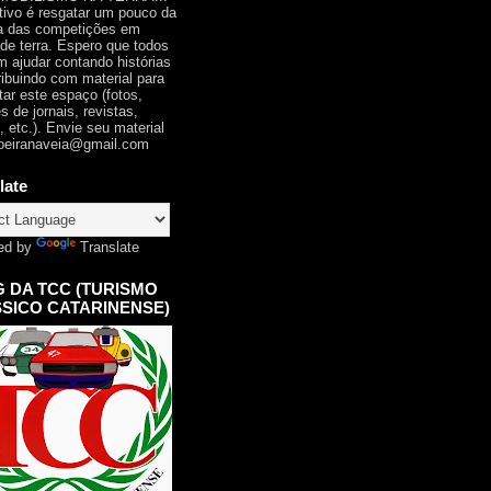
tivo é resgatar um pouco da
ia das competições em
 de terra. Espero que todos
 ajudar contando histórias
ribuindo com material para
tar este espaço (fotos,
s de jornais, revistas,
, etc.). Envie seu material
oeiranaveia@gmail.com
late
ed by
Translate
 DA TCC (TURISMO
SICO CATARINENSE)