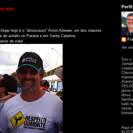
Perfil
 de 2014
hopp hoje é o "dinossauro" Armin Kliewer, um dos maiores
e de asfalto no Paraná e em Santa Catarina.
Fr
anos de vida!
Ver me
Sou o
Jornal
criado
Clássi
maiore
Automo
VELOC
pisou 
disso,
famíli
tudo n
vezes 
transpa
Aqui o
AUTOM