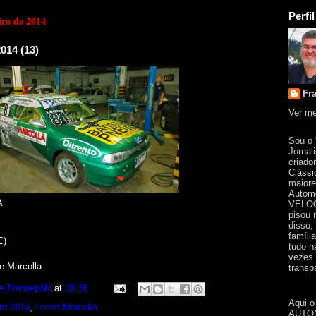
Perfil
iro de 2014
014 (13)
Fr
Ver me
Sou o
Jornal
criado
Clássi
maiore
Automo
A
VELOC
pisou 
disso,
famíli
C)
tudo n
vezes 
e Marcolla
transpa
e Trennepohl
at
08:36
Aqui o
ra 2014
,
Leone Marcolla
AUTOM