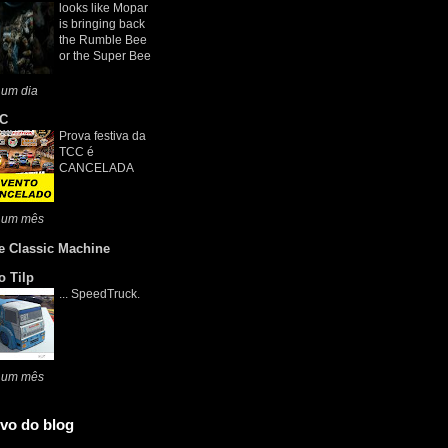
looks like Mopar
is bringing back
the Rumble Bee
or the Super Bee
 um dia
C
Prova festiva da
TCC é
CANCELADA
 um mês
e Classic Machine
o Tilp
... SpeedTruck.
 um mês
vo do blog