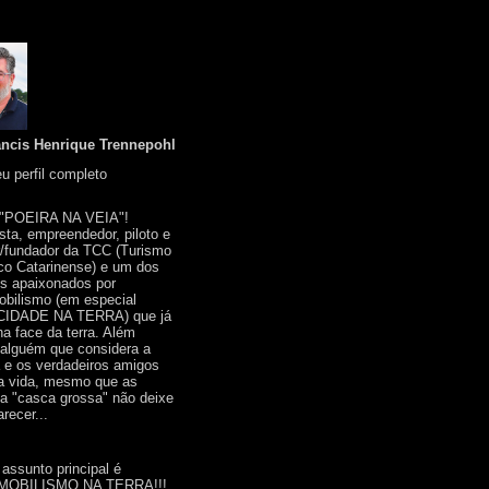
ancis Henrique Trennepohl
u perfil completo
 "POEIRA NA VEIA"!
ista, empreendedor, piloto e
r/fundador da TCC (Turismo
co Catarinense) e um dos
s apaixonados por
bilismo (em especial
IDADE NA TERRA) que já
na face da terra. Além
 alguém que considera a
a e os verdadeiros amigos
a vida, mesmo que as
a "casca grossa" não deixe
recer...
 assunto principal é
OBILISMO NA TERRA!!!