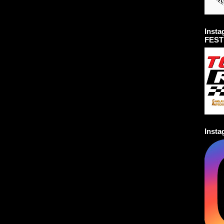
Inst
FEST
Inst