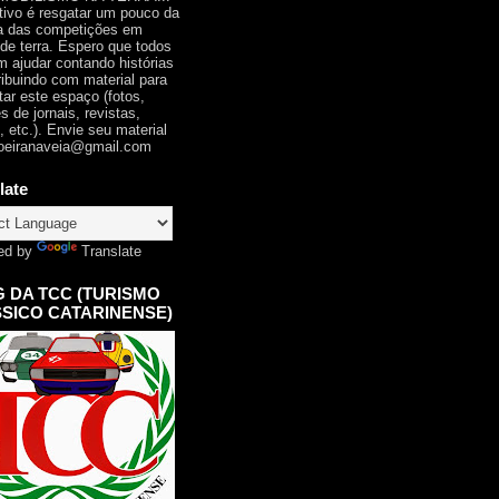
tivo é resgatar um pouco da
ia das competições em
 de terra. Espero que todos
 ajudar contando histórias
ribuindo com material para
tar este espaço (fotos,
s de jornais, revistas,
, etc.). Envie seu material
oeiranaveia@gmail.com
late
ed by
Translate
 DA TCC (TURISMO
SICO CATARINENSE)