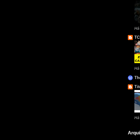
Há
TC
Há
Th
Tit
Há
Arqui