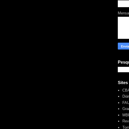
Mens
Pesqu
Sites
CB
Diá
FA
Gra
MBR
Rev
Tom