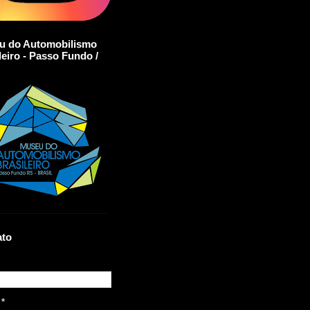
u do Automobilismo
leiro - Passo Fundo /
ato
l
*