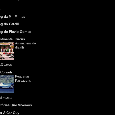
s
og da Mil Milhas
og do Carelli
og do Flávio Gomes
ntinental Circus
As imagens do
dia (II)
11 horas
 Corradi
Pequenas
Passagens
 5 meses
stórias Que Vivemos
st A Car Guy