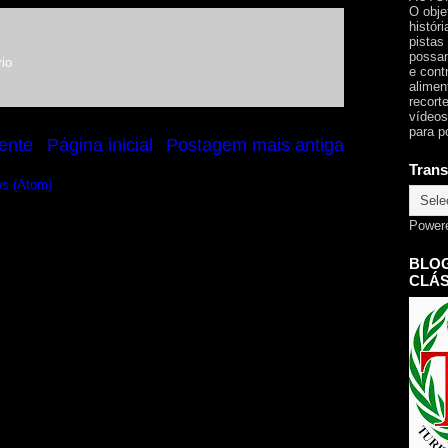
O obje
histór
pistas
possam
io
e cont
alimen
recorte
vídeos
para p
ente
Página inicial
Postagem mais antiga
Trans
os (Atom)
Power
BLOG
CLÁS