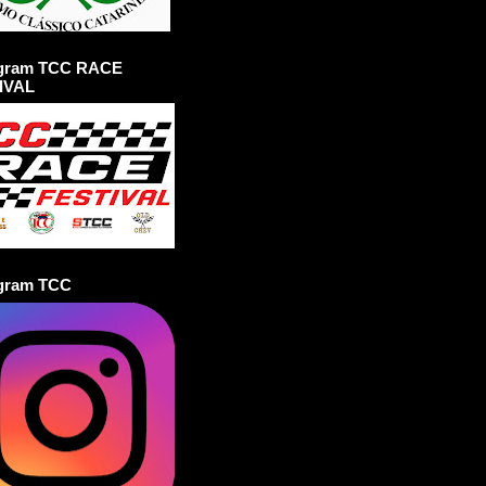
agram TCC RACE
IVAL
agram TCC