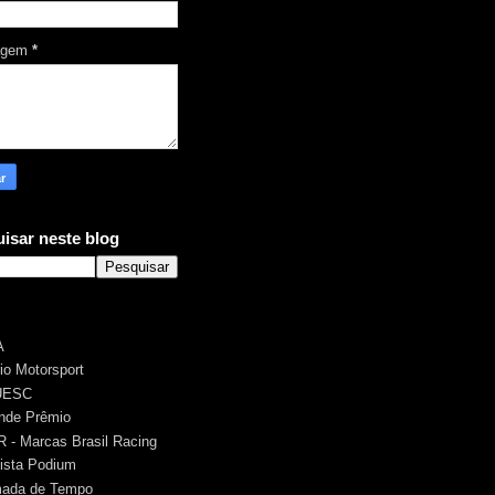
agem
*
isar neste blog
A
rio Motorsport
UESC
nde Prêmio
 - Marcas Brasil Racing
ista Podium
ada de Tempo