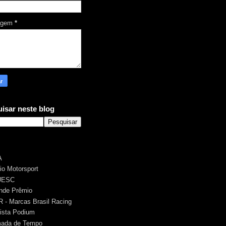
agem
*
isar neste blog
A
rio Motorsport
UESC
nde Prêmio
 - Marcas Brasil Racing
ista Podium
ada de Tempo