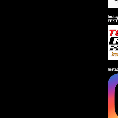
Inst
FEST
Inst