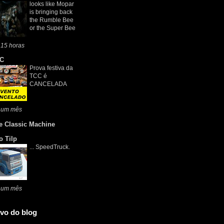
looks like Mopar
is bringing back
the Rumble Bee
or the Super Bee
 15 horas
C
Prova festiva da
TCC é
CANCELADA
 um mês
e Classic Machine
o Tilp
... SpeedTruck.
 um mês
vo do blog