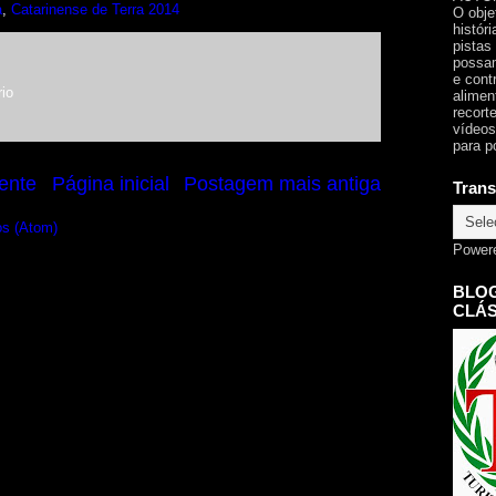
a
,
Catarinense de Terra 2014
O obje
histór
pistas
possam
e cont
io
alimen
recorte
vídeos
para p
ente
Página inicial
Postagem mais antiga
Trans
os (Atom)
Power
BLOG
CLÁS