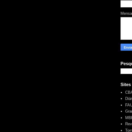
Mens
Pesqu
Sites
CB
Diá
FA
Gra
MBR
Rev
Tom