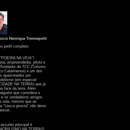
ancis Henrique Trennepohl
u perfil completo
 "POEIRA NA VEIA"!
ista, empreendedor, piloto e
r/fundador da TCC (Turismo
co Catarinense) e um dos
s apaixonados por
bilismo (em especial
IDADE NA TERRA) que já
na face da terra. Além
 alguém que considera a
a e os verdadeiros amigos
a vida, mesmo que as
a "casca grossa" não deixe
recer...
 assunto principal é
OBILISMO NA TERRA!!!