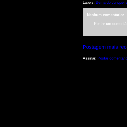
Labels:
Bernardo Junqueir
Nenhum comentário:
Postar um comentár
Postagem mais rec
Assinar:
Postar comentári