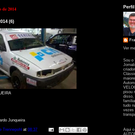
Perfil
ro de 2014
014 (6)
Fr
Ver me
Sou o
Jornal
criado
Clássi
maiore
Automo
VELOC
pisou 
UEIRA
disso,
famíli
tudo n
vezes 
transpa
ardo Junqueira
Aqui o
e Trennepohl
at
08:37
AUTOM