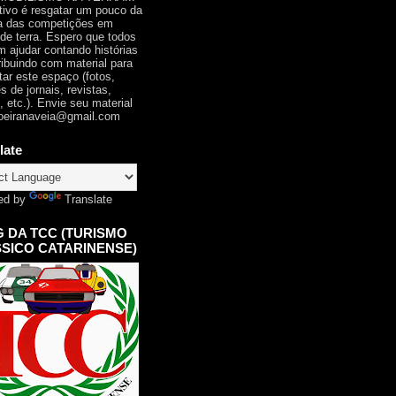
tivo é resgatar um pouco da
ia das competições em
 de terra. Espero que todos
 ajudar contando histórias
ribuindo com material para
tar este espaço (fotos,
s de jornais, revistas,
, etc.). Envie seu material
oeiranaveia@gmail.com
late
ed by
Translate
 DA TCC (TURISMO
SICO CATARINENSE)