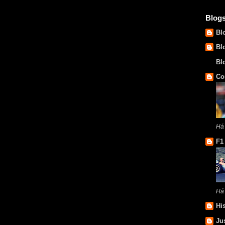
Blog
Bl
Bl
Bl
Co
Há 
F1
Há
Hi
Ju