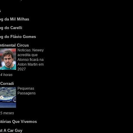
s
og da Mil Milhas
og do Carelli
og do Flávio Gomes
ntinental Circus
Noticias: Newey
acredita que
Alonso ficará na
Aston Martin em
2027
4 horas
 Corradi
Pequenas
Passagens
 5 meses
stórias Que Vivemos
st A Car Guy