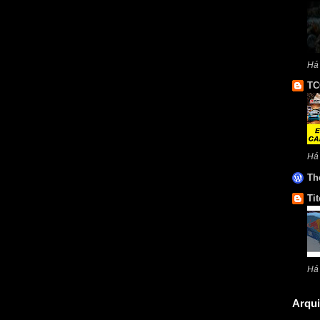
Há
TC
Há
Th
Tit
Há
Arqui