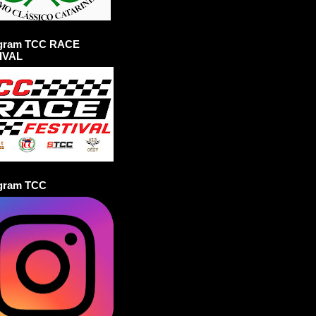
agram TCC RACE
IVAL
agram TCC