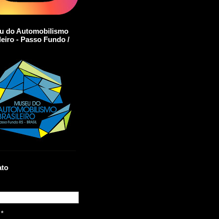
u do Automobilismo
leiro - Passo Fundo /
ato
l
*