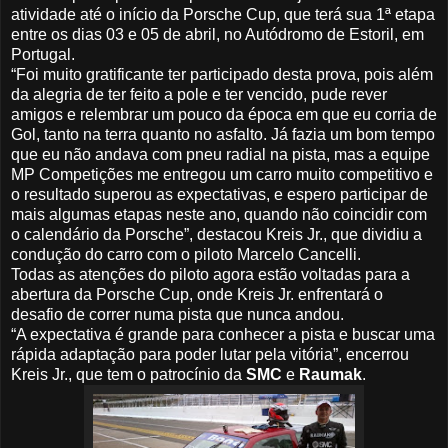
atividade até o início da Porsche Cup, que terá sua 1ª etapa
entre os dias 03 e 05 de abril, no Autódromo de Estoril, em
Portugal.
“Foi muito gratificante ter participado desta prova, pois além
da alegria de ter feito a pole e ter vencido, pude rever
amigos e relembrar um pouco da época em que eu corria de
Gol, tanto na terra quanto no asfalto. Já fazia um bom tempo
que eu não andava com pneu radial na pista, mas a equipe
MP Competições me entregou um carro muito competitivo e
o resultado superou as expectativas, e espero participar de
mais algumas etapas neste ano, quando não coincidir com
o calendário da Porsche”, destacou Kreis Jr., que dividiu a
condução do carro com o piloto Marcelo Cancelli.
Todas as atenções do piloto agora estão voltadas para a
abertura da Porsche Cup, onde Kreis Jr. enfrentará o
desafio de correr numa pista que nunca andou.
“A expectativa é grande para conhecer a pista e buscar uma
rápida adaptação para poder lutar pela vitória”, encerrou
Kreis Jr., que tem o patrocínio da
SMC
e
Raumak
.