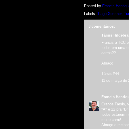
Posted by
Francis Henriqu
Labels:
Tiago Gessner
,
Tu
3 comentários:
Társis Hildebra
Francis a TCC es
todos em uma et
carros??
Abraço
Társis #44
11 de março de 
Francis Henriq
Grande Társis, 
"A" e 22 pra "B
todos estarem n
muito carro!
Abraço e melho