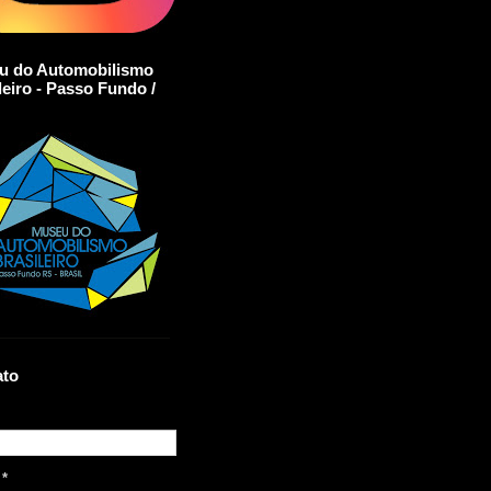
u do Automobilismo
leiro - Passo Fundo /
ato
l
*