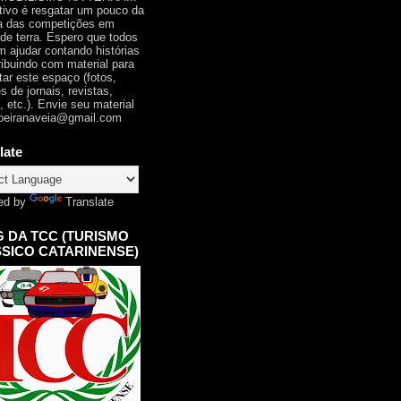
tivo é resgatar um pouco da
ia das competições em
 de terra. Espero que todos
 ajudar contando histórias
ribuindo com material para
tar este espaço (fotos,
s de jornais, revistas,
, etc.). Envie seu material
oeiranaveia@gmail.com
late
ed by
Translate
 DA TCC (TURISMO
SICO CATARINENSE)