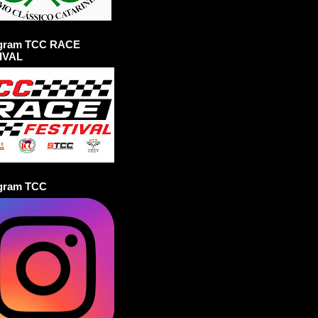
agram TCC RACE
IVAL
agram TCC