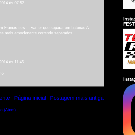
2014 às 07:52
Inst
FEST
Francis rsrs ... vai ter que separar em baterias A
r ate mais emocionante correndo separados ...
2014 às 11:45
io
Inst
ente
Página inicial
Postagem mais antiga
os (Atom)