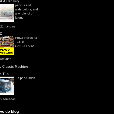
st A Car Guy
pencils and
watercolors, and
a whole lot of
talent
 21 minutos
C
Prova festiva da
TCC é
CANCELADA
 um mês
e Classic Machine
o Tilp
... SpeedTruck.
 5 semanas
vo do blog