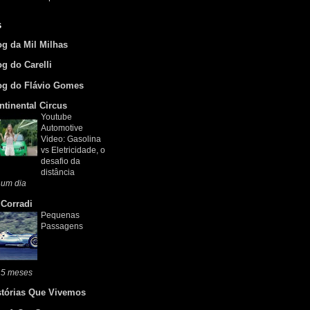
s
og da Mil Milhas
og do Carelli
og do Flávio Gomes
ntinental Circus
Youtube
Automotive
Video: Gasolina
vs Eletricidade, o
desafio da
distância
 um dia
 Corradi
Pequenas
Passagens
 5 meses
stórias Que Vivemos