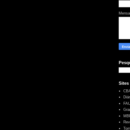
Mens
Pesqu
Sites
CB
Diá
FA
Gra
MBR
Rev
Tom