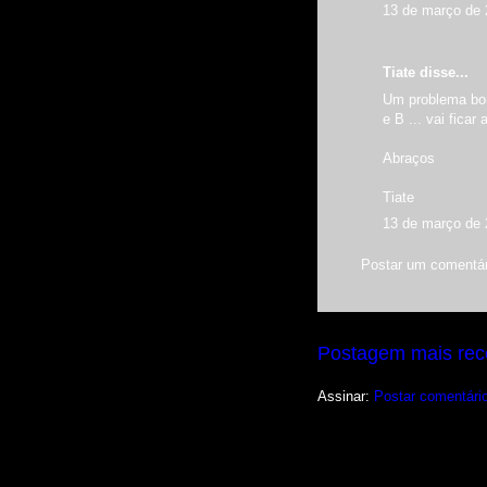
13 de março de 
Tiate disse...
Um problema bom 
e B ... vai fica
Abraços
Tiate
13 de março de 
Postar um comentár
Postagem mais rec
Assinar:
Postar comentári