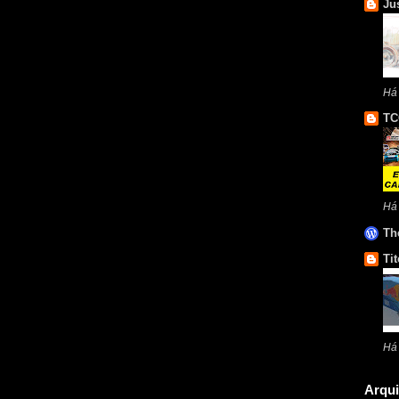
Ju
Há
TC
Há
Th
Tit
Há
Arqui