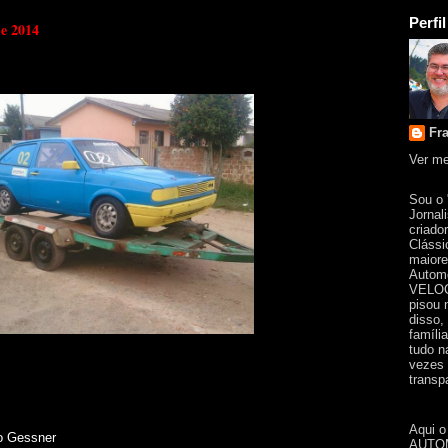
Perfil
de 2014
Fr
Ver me
Sou o
Jornal
criado
Clássi
maiore
Automo
VELOC
pisou 
disso,
famíli
tudo n
vezes 
transpa
Aqui o
go Gessner
AUTOM