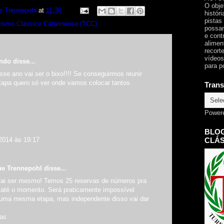
O obje
e Trennepohl
at
11:30
histór
pistas
rismo Clássico Catarinense (TCC)
possam
e cont
alimen
recorte
vídeos
ndo disse...
para p
se ano vai ser o bixo!!!! Se conseguirmos reunir
apa quero só ver onde vamos colocar tantos
Trans
Power
BLOG
2014 às 19:17
CLÁS
ue Trennepohl
disse...
vai ser mesmo! Temos 25 reservas de números pra
" até o momento. Será praticamente impossível
uma mesma etapa, mas independente disso vai dar
ras