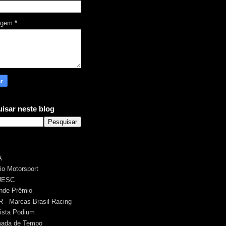
agem
*
isar neste blog
A
rio Motorsport
UESC
nde Prêmio
 - Marcas Brasil Racing
ista Podium
ada de Tempo