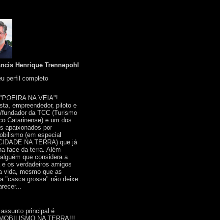
ancis Henrique Trennepohl
u perfil completo
 "POEIRA NA VEIA"!
ista, empreendedor, piloto e
r/fundador da TCC (Turismo
co Catarinense) e um dos
s apaixonados por
bilismo (em especial
IDADE NA TERRA) que já
na face da terra. Além
 alguém que considera a
a e os verdadeiros amigos
a vida, mesmo que as
a "casca grossa" não deixe
recer...
 assunto principal é
OBILISMO NA TERRA!!!