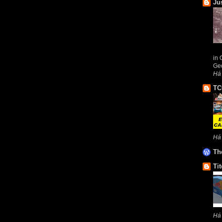
Ju
in 
Geo
Há
TC
Há
Th
Tit
Há