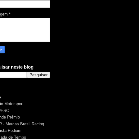
agem
*
isar neste blog
A
rio Motorsport
UESC
nde Prêmio
 - Marcas Brasil Racing
ista Podium
ada de Tempo