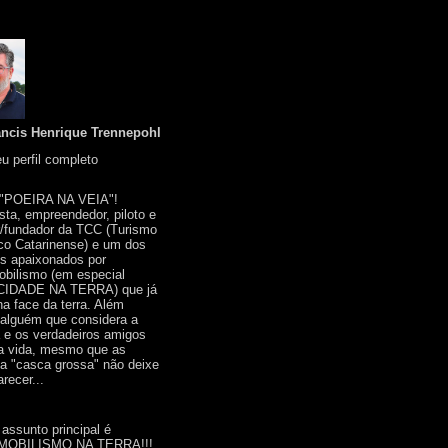
ancis Henrique Trennepohl
u perfil completo
 "POEIRA NA VEIA"!
ista, empreendedor, piloto e
r/fundador da TCC (Turismo
co Catarinense) e um dos
s apaixonados por
bilismo (em especial
IDADE NA TERRA) que já
na face da terra. Além
 alguém que considera a
a e os verdadeiros amigos
a vida, mesmo que as
a "casca grossa" não deixe
recer...
 assunto principal é
OBILISMO NA TERRA!!!