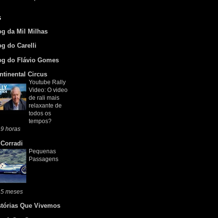
s
og da Mil Milhas
og do Carelli
og do Flávio Gomes
ntinental Circus
Youtube Rally
Video: O video
de rali mais
relaxante de
todos os
tempos?
9 horas
 Corradi
Pequenas
Passagens
 5 meses
stórias Que Vivemos