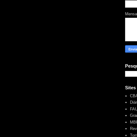
Mens
Pesqu
Sites
CB
Diá
FA
Gra
MBR
Rev
Tom