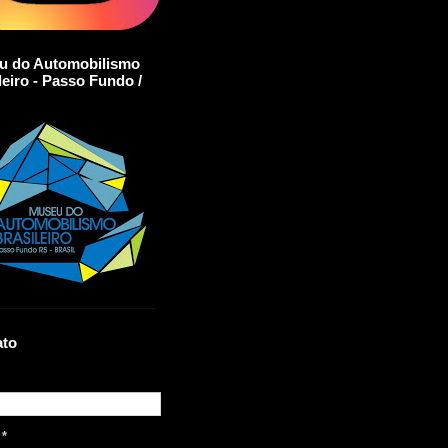
u do Automobilismo
leiro - Passo Fundo /
ato
l
*