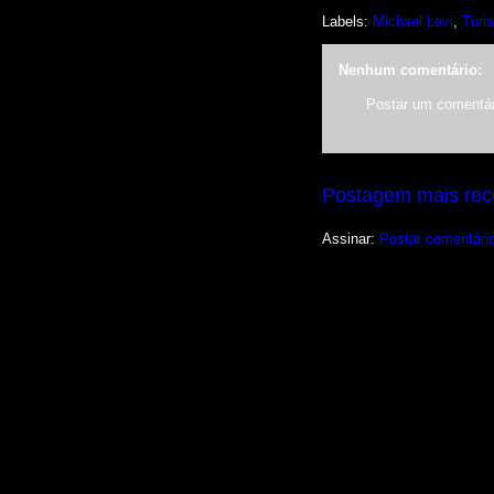
Labels:
Michael Levi
,
Turi
Nenhum comentário:
Postar um comentár
Postagem mais rec
Assinar:
Postar comentári