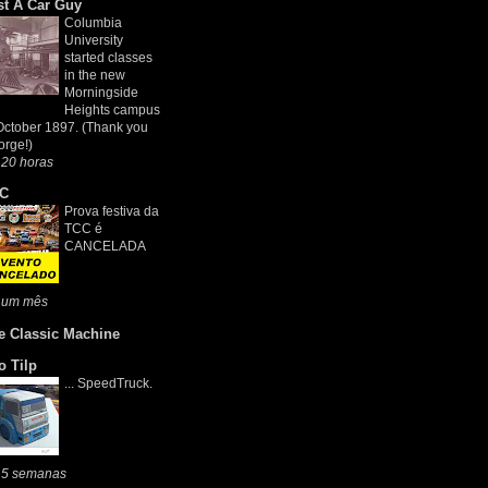
st A Car Guy
Columbia
University
started classes
in the new
Morningside
Heights campus
October 1897. (Thank you
rge!)
 20 horas
C
Prova festiva da
TCC é
CANCELADA
 um mês
e Classic Machine
o Tilp
... SpeedTruck.
 5 semanas