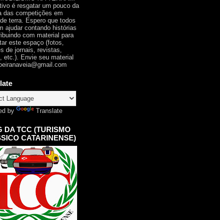
tivo é resgatar um pouco da
ia das competições em
 de terra. Espero que todos
 ajudar contando histórias
ribuindo com material para
tar este espaço (fotos,
s de jornais, revistas,
, etc.). Envie seu material
oeiranaveia@gmail.com
late
ed by
Translate
 DA TCC (TURISMO
SICO CATARINENSE)