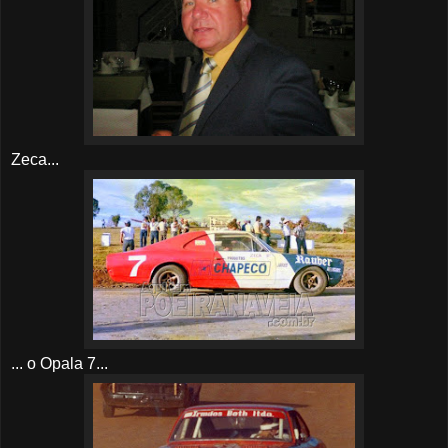
Zeca...
... o Opala 7...