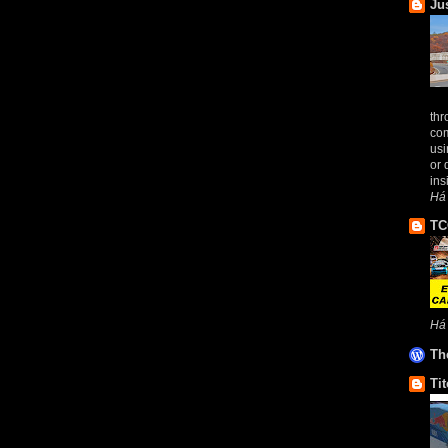
Ju
thr
com
usi
or 
ins
Há
TC
Há
Th
Tit