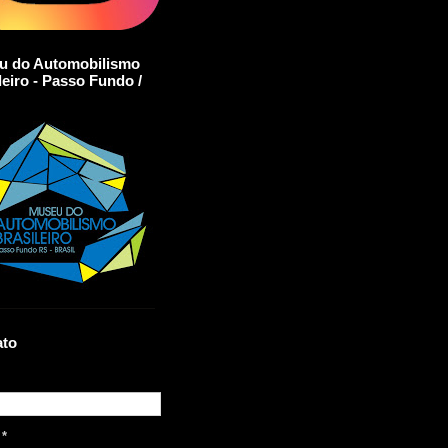
u do Automobilismo
leiro - Passo Fundo /
ato
l
*