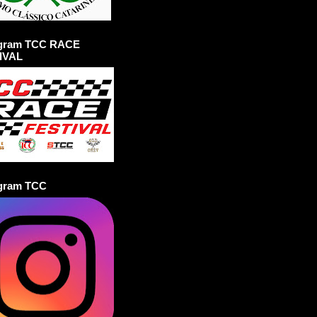
agram TCC RACE
IVAL
agram TCC