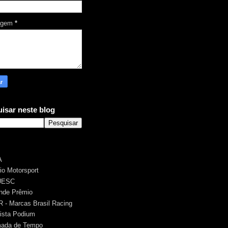
agem
*
isar neste blog
A
rio Motorsport
UESC
nde Prêmio
 - Marcas Brasil Racing
ista Podium
ada de Tempo