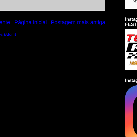
Inst
ente
Página inicial
Postagem mais antiga
FEST
os (Atom)
Inst