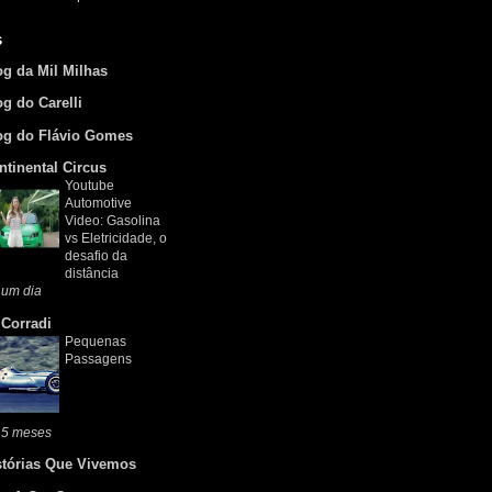
s
og da Mil Milhas
og do Carelli
og do Flávio Gomes
ntinental Circus
Youtube
Automotive
Video: Gasolina
vs Eletricidade, o
desafio da
distância
 um dia
 Corradi
Pequenas
Passagens
 5 meses
stórias Que Vivemos