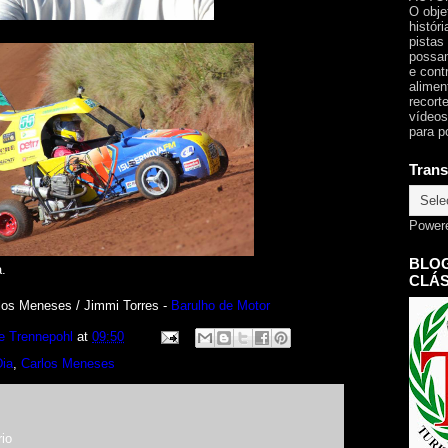
O obje
histór
pistas
possam
e cont
alimen
recorte
vídeos
para p
Trans
Power
BLOG
.
CLÁS
los Meneses / Jimmi Torres -
Barulho de Motor
e Trennepohl
at
09:50
Dia
,
Carlos Meneses
io