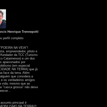
ancis Henrique Trennepohl
u perfil completo
 "POEIRA NA VEIA"!
ista, empreendedor, piloto e
r/fundador da TCC (Turismo
co Catarinense) e um dos
s apaixonados por
bilismo (em especial
IDADE NA TERRA) que já
na face da terra. Além
 alguém que considera a
a e os verdadeiros amigos
a vida, mesmo que as
a "casca grossa" não deixe
recer...
 assunto principal é
OBILISMO NA TERRA!!!