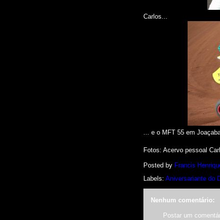
Carlos...
... e o MFT 55 em Joaçaba
Fotos
: Acervo pessoal Car
Posted by
Francis Henriqu
Labels:
Aniversariante do 
Nenhum comentário:
Postar um comentár