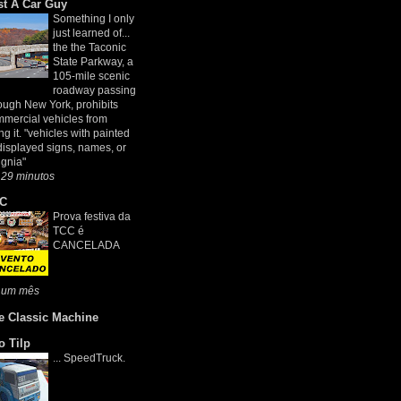
st A Car Guy
Something I only
just learned of...
the the Taconic
State Parkway, a
105-mile scenic
roadway passing
ough New York, prohibits
mercial vehicles from
ng it. "vehicles with painted
displayed signs, names, or
ignia"
 29 minutos
C
Prova festiva da
TCC é
CANCELADA
 um mês
e Classic Machine
o Tilp
... SpeedTruck.