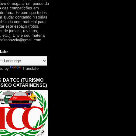
tivo é resgatar um pouco da
ia das competições em
 de terra. Espero que todos
 ajudar contando histórias
ribuindo com material para
tar este espaço (fotos,
s de jornais, revistas,
, etc.). Envie seu material
oeiranaveia@gmail.com
late
ed by
Translate
 DA TCC (TURISMO
SICO CATARINENSE)