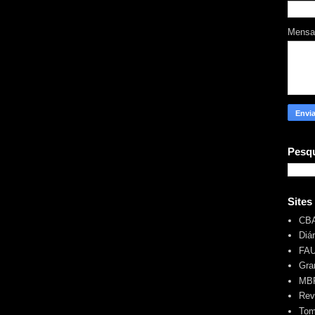
Mens
Pesqu
Sites
CB
Diá
FA
Gra
MBR
Rev
Tom