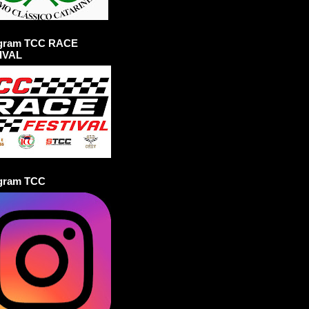
agram TCC RACE
IVAL
agram TCC