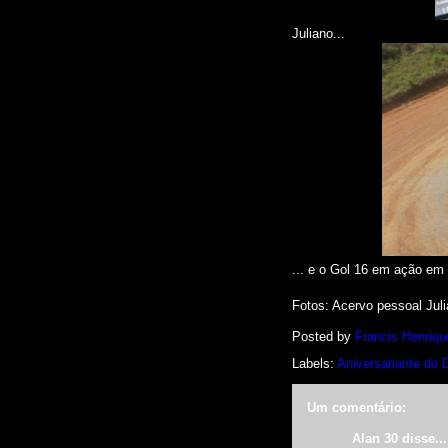
Juliano...
... e o Gol 16 em ação em 
Fotos
: Acervo pessoal Jul
Posted by
Francis Henriqu
Labels:
Aniversariante do 
Um comentário:
Alan 30 disse...