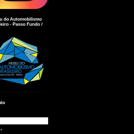
u do Automobilismo
leiro - Passo Fundo /
ato
l
*