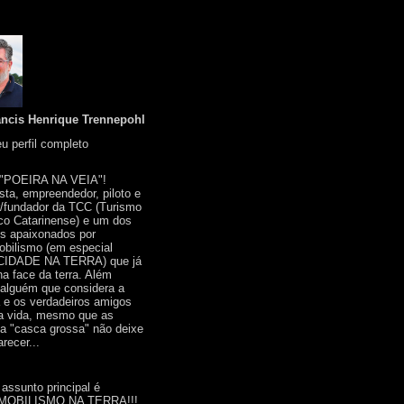
ancis Henrique Trennepohl
u perfil completo
 "POEIRA NA VEIA"!
ista, empreendedor, piloto e
r/fundador da TCC (Turismo
co Catarinense) e um dos
s apaixonados por
bilismo (em especial
IDADE NA TERRA) que já
na face da terra. Além
 alguém que considera a
a e os verdadeiros amigos
a vida, mesmo que as
a "casca grossa" não deixe
recer...
 assunto principal é
OBILISMO NA TERRA!!!