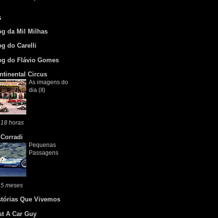
s
og da Mil Milhas
og do Carelli
og do Flávio Gomes
ntinental Circus
As imagens do
dia (II)
 18 horas
 Corradi
Pequenas
Passagens
 5 meses
stórias Que Vivemos
st A Car Guy