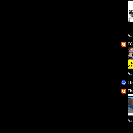
to 
Há
TC
Há
Th
Tit
Há