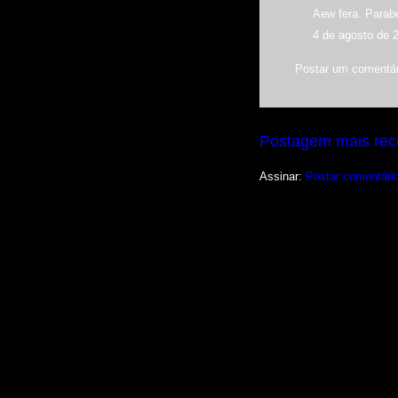
Aew fera. Parabé
4 de agosto de 
Postar um comentár
Postagem mais rec
Assinar:
Postar comentári