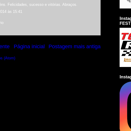
ns. Felicidades, sucesso e vitórias. Abraços.
2014 às 15:41
Inst
io
FEST
ente
Página inicial
Postagem mais antiga
os (Atom)
Inst