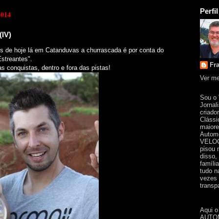
Perfil
2014
(IV)
es de hoje lá em Catanduvas a churrascada é por conta do
Estreantes".
Fr
 conquistas, dentro e fora das pistas!
Ver me
Sou o
Jornal
criado
Clássi
maiore
Automo
VELOC
pisou 
disso,
famíli
tudo n
vezes 
transpa
Aqui o
AUTOM