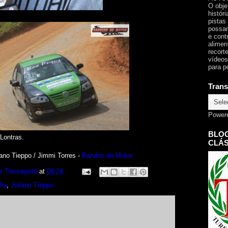
O obje
histór
pistas
possam
e cont
alimen
recorte
vídeos
para p
Trans
Power
BLOG
Lontras.
CLÁS
iano Tieppo / Jimmi Torres -
Barulho de Motor
e Trennepohl
at
09:24
Dia
,
Juliano Tieppo