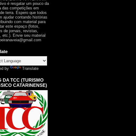
tivo é resgatar um pouco da
ia das competições em
 de terra. Espero que todos
 ajudar contando histórias
ribuindo com material para
tar este espaço (fotos,
s de jornais, revistas,
, etc.). Envie seu material
oeiranaveia@gmail.com
late
ed by
Translate
 DA TCC (TURISMO
SICO CATARINENSE)