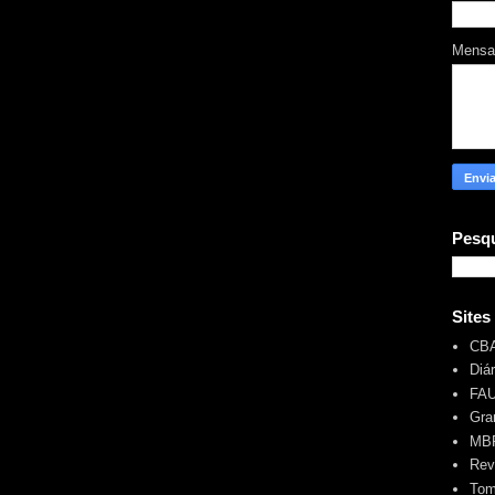
Mens
Pesqu
Sites
CB
Diá
FA
Gra
MBR
Rev
Tom