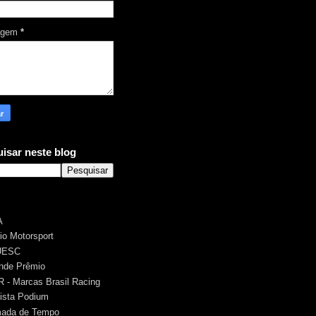
agem
*
isar neste blog
A
rio Motorsport
UESC
nde Prêmio
 - Marcas Brasil Racing
ista Podium
ada de Tempo