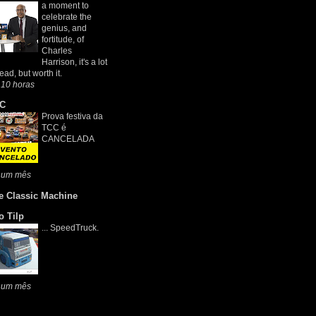
a moment to
celebrate the
genius, and
fortitude, of
Charles
Harrison, it's a lot
read, but worth it.
 10 horas
C
Prova festiva da
TCC é
CANCELADA
 um mês
e Classic Machine
o Tilp
... SpeedTruck.
 um mês