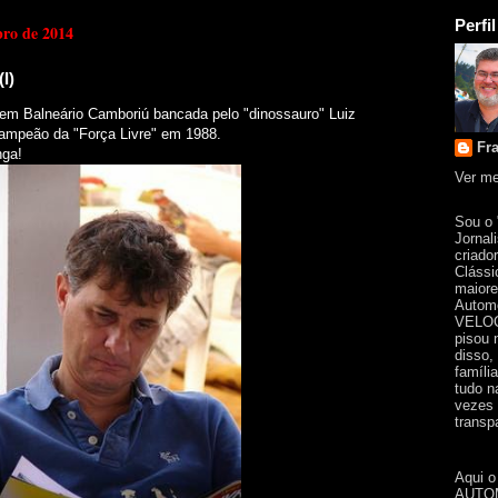
Perfil
bro de 2014
I)
em Balneário Camboriú bancada pelo "dinossauro"
Luiz
 Campeão da
"Força Livre" em 1988.
Fr
nga!
Ver me
Sou o
Jornal
criado
Clássi
maiore
Automo
VELOC
pisou 
disso,
famíli
tudo n
vezes 
transpa
Aqui o
AUTOM