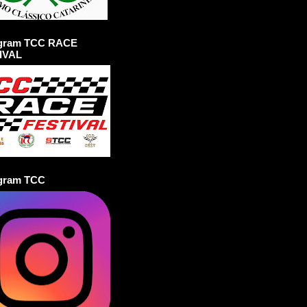
agram TCC RACE
IVAL
agram TCC