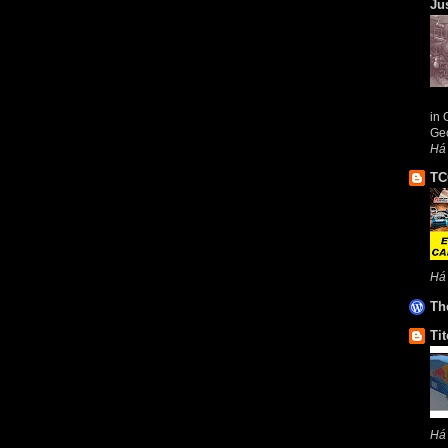
Ju
in 
Geo
Há
TC
Há
Th
Tit
Há