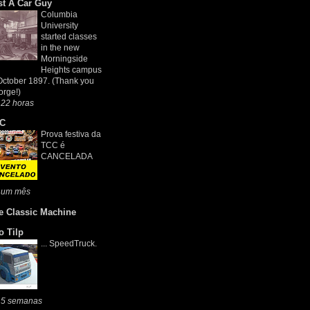
st A Car Guy
Columbia
University
started classes
in the new
Morningside
Heights campus
October 1897. (Thank you
rge!)
 22 horas
C
Prova festiva da
TCC é
CANCELADA
 um mês
e Classic Machine
o Tilp
... SpeedTruck.
 5 semanas