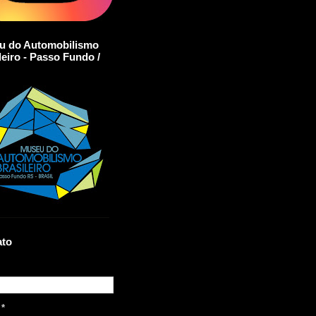
u do Automobilismo
leiro - Passo Fundo /
ato
l
*