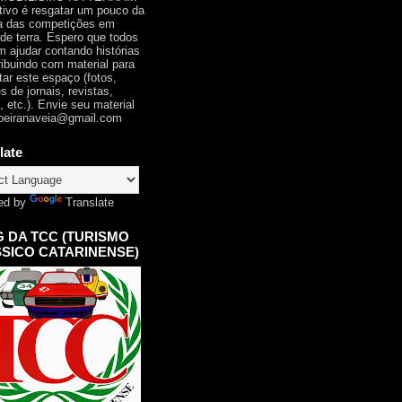
tivo é resgatar um pouco da
ia das competições em
 de terra. Espero que todos
 ajudar contando histórias
ribuindo com material para
tar este espaço (fotos,
s de jornais, revistas,
, etc.). Envie seu material
oeiranaveia@gmail.com
late
ed by
Translate
 DA TCC (TURISMO
SICO CATARINENSE)