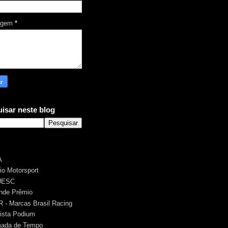
agem
*
isar neste blog
A
rio Motorsport
UESC
nde Prêmio
 - Marcas Brasil Racing
ista Podium
ada de Tempo