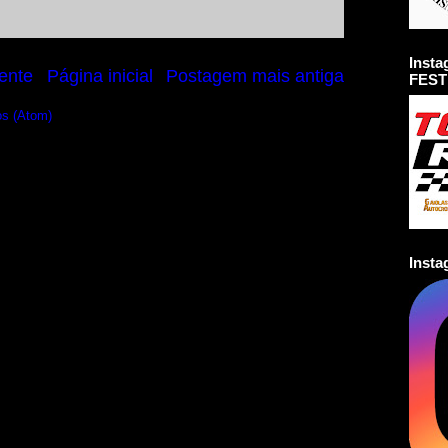
Inst
ente
Página inicial
Postagem mais antiga
FEST
os (Atom)
Inst