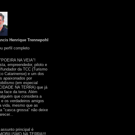
ancis Henrique Trennepohl
u perfil completo
 "POEIRA NA VEIA"!
ista, empreendedor, piloto e
r/fundador da TCC (Turismo
co Catarinense) e um dos
s apaixonados por
bilismo (em especial
IDADE NA TERRA) que já
na face da terra. Além
 alguém que considera a
a e os verdadeiros amigos
a vida, mesmo que as
a "casca grossa" não deixe
recer...
 assunto principal é
OBILISMO NA TERRA!!!