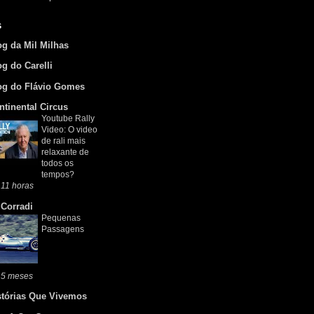
s
og da Mil Milhas
og do Carelli
og do Flávio Gomes
ntinental Circus
Youtube Rally
Video: O video
de rali mais
relaxante de
todos os
tempos?
11 horas
 Corradi
Pequenas
Passagens
 5 meses
stórias Que Vivemos