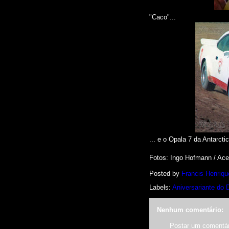
"Caco"...
... e o Opala 7 da Antarcti
Fotos: Ingo Hofmann /
Acer
Posted by
Francis Henriqu
Labels:
Aniversariante do 
Nenhum comentário:
Postar um comentár