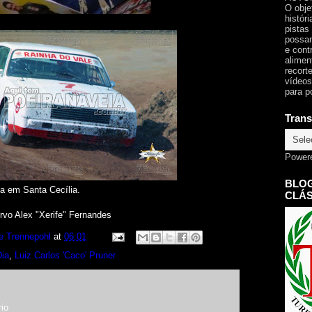
O obje
histór
pistas
possam
e cont
alimen
recorte
vídeos
para p
Trans
Power
BLOG
ca em Santa Cecília.
CLÁS
vo Alex "Xerife" Fernandes
e Trennepohl
at
06:01
Dia
,
Luiz Carlos 'Caco' Pruner
io