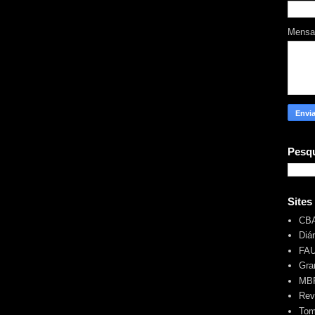
Mens
Pesqu
Sites
CB
Diá
FA
Gra
MBR
Rev
Tom