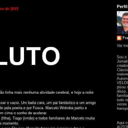
Perfil
iro de 2015
Fr
Ver me
Sou o
Jornal
criado
Clássi
maiore
Automo
VELOC
pisou 
disso,
o tinha mais nenhuma atividade cerebral, e hoje a noite
famíli
tudo n
sar o vazio. Um baita cara, um pai fantástico e um amigo
vezes 
o pela poeira e por Fusca. Marcelo Wotroba partiu e
transpa
 em cima o sonho de acelerar.
(filha), Tiago (irmão) e todos familiares do Marcelo muita
Aqui o
te momento.
AUTOM