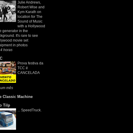
Julie Andrews,
Robert Wise and
Kym Karath on
location for The
Sound of Music
with a Hollywood
e generator in the
kground. It's rare to see
lywood movie set
ipment in photos
4 horas
C
Prova festiva da
TCC é
CANCELADA
 um mês
e Classic Machine
o Tilp
... SpeedTruck.