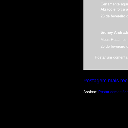
Certamente aquel
Abraço e força a
23 de fevereiro 
Sidney Andrade
Meus Pesâmes a
25 de fevereiro 
Postar um comentár
Postagem mais rec
Assinar:
Postar comentári