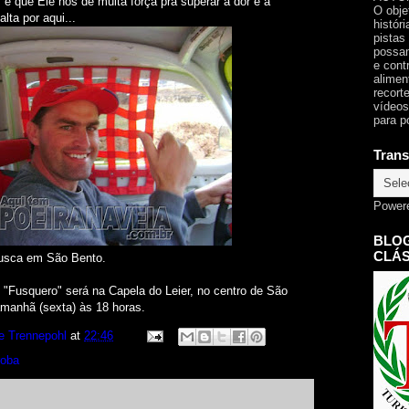
e que Ele nos dê muita força pra superar a dor e a
O obje
lta por aqui...
histór
pistas
possam
e cont
alimen
recorte
vídeos
para p
Trans
Power
BLOG
CLÁS
Fusca em São Bento.
o "Fusquero" será na Capela do Leier, no centro de São
amanhã (sexta) às 18 horas.
e Trennepohl
at
22:46
roba