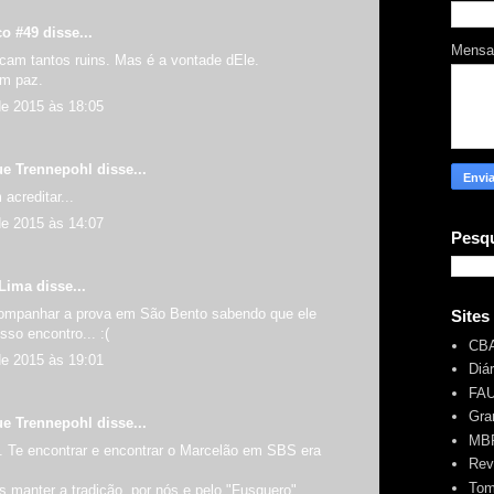
co #49
disse...
Mens
icam tantos ruins. Mas é a vontade dEle.
m paz.
de 2015 às 18:05
ue Trennepohl
disse...
acreditar...
de 2015 às 14:07
Pesqu
Lima disse...
 acompanhar a prova em São Bento sabendo que ele
Sites
sso encontro... :(
CB
de 2015 às 19:01
Diá
FA
Gra
ue Trennepohl
disse...
MBR
. Te encontrar e encontrar o Marcelão em SBS era
Rev
Tom
 manter a tradição, por nós e pelo "Fusquero".