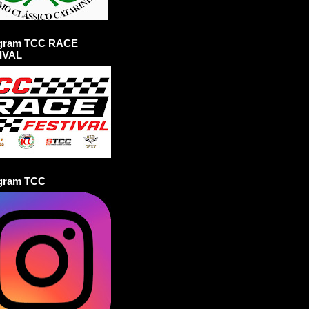
agram TCC RACE
IVAL
agram TCC