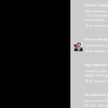
Fabiani C Gargi
Meus pêsames à 
TCC e um fã dec
inconformado...
18 de fevereiro 
Francis Henriq
Inconformado e i
19 de fevereiro 
Ingo Hofmann d
Caramba, coisa 
alegria. Difícil 
19 de fevereiro 
Ike Nodari#41 d
Um cara nota 10
de carro. Uma g