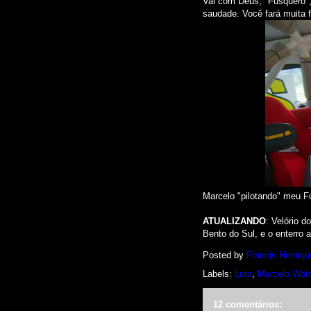
Vai com Deus, "Fusquero", 
saudade. Você fará muita fa
Marcelo "pilotando" meu 
ATUALIZANDO
: Velório d
Bento do Sul, e o enterro 
Posted by
Francis Henriqu
Labels:
Luto
,
Marcelo Wot
12 comentários: