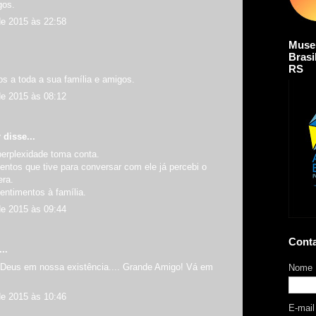
gos.
de 2015 às 22:58
Muse
Brasi
RS
s a toda a sua família e amigos.
de 2015 às 08:12
r
disse...
 perplexidade toma conta.
tos que tive para conversar com ele já percebi o
era.
entimentos à família.
de 2015 às 09:44
Cont
..
 Deus em nossa existência.... Grande Amigo! Vá em
Nome
de 2015 às 10:46
E-mai