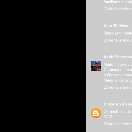
familiares e ami
19 de fevereiro 
Alan 30 disse...
Meus sentimento
20 de fevereiro 
Adolf Schartne
Muito triste e a
Os poucos momen
quão gente boa 
Meus sinceros s
20 de fevereiro 
Unknown
disse.
Os mistérios de
PAZ!
20 de fevereiro 