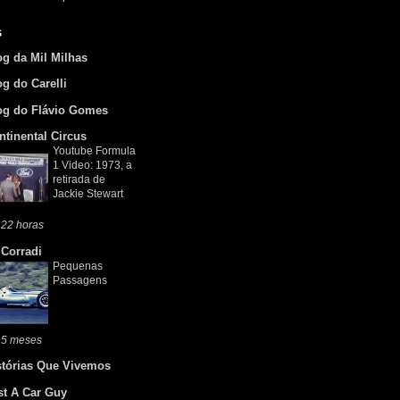
s
og da Mil Milhas
og do Carelli
og do Flávio Gomes
ntinental Circus
Youtube Formula
1 Video: 1973, a
retirada de
Jackie Stewart
 22 horas
 Corradi
Pequenas
Passagens
 5 meses
stórias Que Vivemos
st A Car Guy