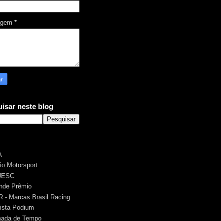
agem
*
isar neste blog
A
rio Motorsport
UESC
nde Prêmio
 - Marcas Brasil Racing
ista Podium
ada de Tempo