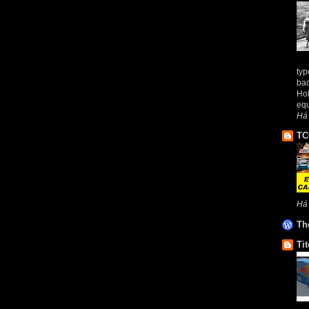
typ
bac
Hol
equ
Há 
TC
Há
Th
Tit