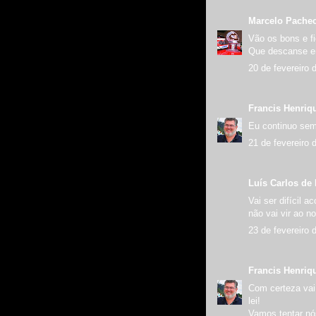
Marcelo Pache
Vão os bons e f
Que descanse e
20 de fevereiro 
Francis Henriq
Eu continuo sem 
21 de fevereiro 
Luís Carlos de 
Vai ser difícil
não vai vir ao no
23 de fevereiro 
Francis Henriq
Com certeza vai
lei!
Vamos tentar nós