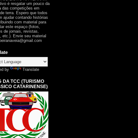
tivo é resgatar um pouco da
ia das competições em
 de terra. Espero que todos
 ajudar contando histórias
ribuindo com material para
tar este espaço (fotos,
s de jornais, revistas,
, etc.). Envie seu material
oeiranaveia@gmail.com
late
ed by
Translate
 DA TCC (TURISMO
SICO CATARINENSE)