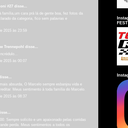
oni #27 disse...
família,um cara prá lá de gente boa, fez fotos da
Inst
larado da categoria, fico sem palavras e
FEST
de 2015 às 23:59
ue Trennepohl
disse...
ncrédulo...
de 2015 às 00:07
Inst
isse...
mais absurda, O Marcelo sempre esbanjou vida e
acreditar. Meus sentimento à toda família do Marcelo.
de 2015 às 08:37
isse...
00. Sempre solícito e um apaixonado pelas corridas
rande perda. Meus sentimentos a todos os