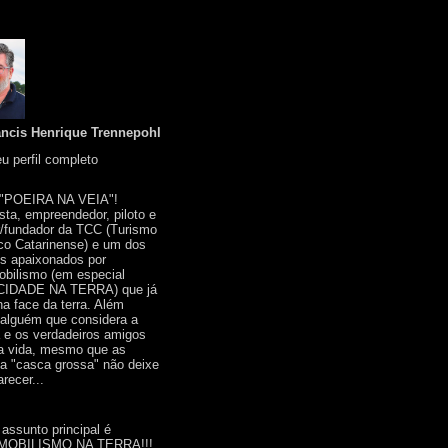
ancis Henrique Trennepohl
u perfil completo
 "POEIRA NA VEIA"!
ista, empreendedor, piloto e
r/fundador da TCC (Turismo
co Catarinense) e um dos
s apaixonados por
bilismo (em especial
IDADE NA TERRA) que já
na face da terra. Além
 alguém que considera a
a e os verdadeiros amigos
a vida, mesmo que as
a "casca grossa" não deixe
recer...
 assunto principal é
OBILISMO NA TERRA!!!