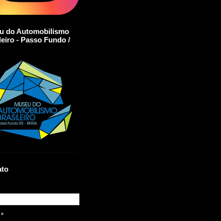
u do Automobilismo
leiro - Passo Fundo /
ato
l
*