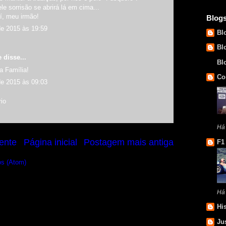
e sorrisão se abrirá lá em cima...
í, meu irmão!
Blog
de 2015 às 19:59
Bl
Bl
 disse...
Bl
 Família!
Co
de 2015 às 09:03
io
Há
ente
Página inicial
Postagem mais antiga
F1
os (Atom)
Há
Hi
Ju