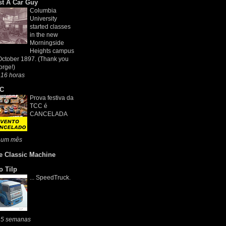
st A Car Guy
Columbia
University
started classes
in the new
Morningside
Heights campus
October 1897. (Thank you
rge!)
 16 horas
C
Prova festiva da
TCC é
CANCELADA
 um mês
e Classic Machine
o Tilp
... SpeedTruck.
 5 semanas