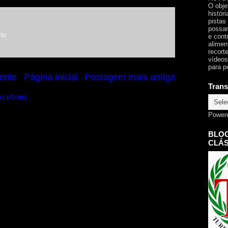
O obje
histór
pistas
possam
io
e cont
alimen
recorte
vídeos
para p
ente
Página inicial
Postagem mais antiga
Trans
os (Atom)
Power
BLOG
CLÁS