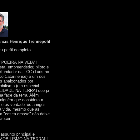
ancis Henrique Trennepohl
u perfil completo
 "POEIRA NA VEIA"!
ista, empreendedor, piloto e
r/fundador da TCC (Turismo
co Catarinense) e um dos
s apaixonados por
bilismo (em especial
IDADE NA TERRA) que já
na face da terra. Além
 alguém que considera a
a e os verdadeiros amigos
a vida, mesmo que as
a "casca grossa" não deixe
recer...
 assunto principal é
OBILISMO NA TERRA!!!