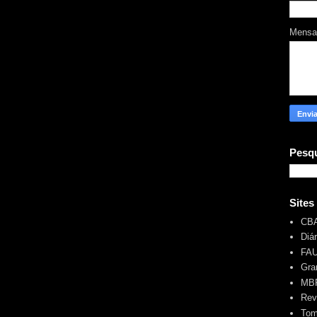
Mens
Pesqu
Sites
CB
Diá
FA
Gra
MBR
Rev
Tom