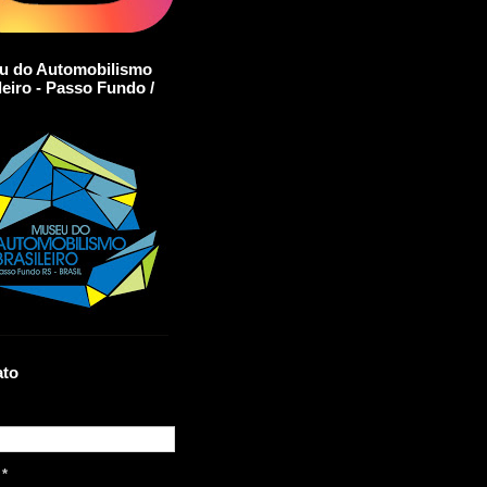
u do Automobilismo
leiro - Passo Fundo /
ato
l
*