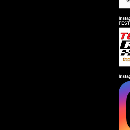
Inst
FEST
Inst