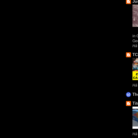
Ju
in 
Geo
Há
TC
Há
Th
Tit
Há