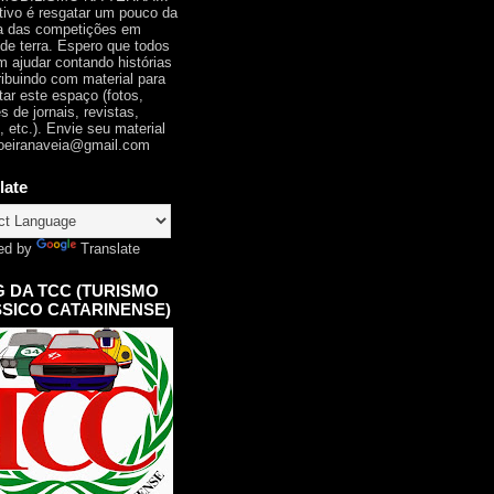
tivo é resgatar um pouco da
ia das competições em
 de terra. Espero que todos
 ajudar contando histórias
ribuindo com material para
tar este espaço (fotos,
s de jornais, revistas,
, etc.). Envie seu material
oeiranaveia@gmail.com
late
ed by
Translate
 DA TCC (TURISMO
SICO CATARINENSE)