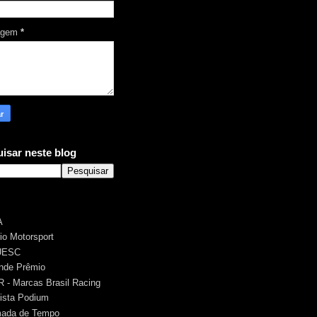
agem
*
isar neste blog
A
rio Motorsport
UESC
nde Prêmio
 - Marcas Brasil Racing
ista Podium
ada de Tempo