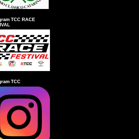
agram TCC RACE
IVAL
agram TCC