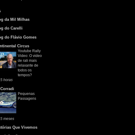
s
og da Mil Milhas
og do Carelli
og do Flávio Gomes
ntinental Circus
Youtube Rally
Video: O video
de rali mais
relaxante de
todos os
tempos?
5 horas
 Corradi
Pequenas
Passagens
 5 meses
stórias Que Vivemos