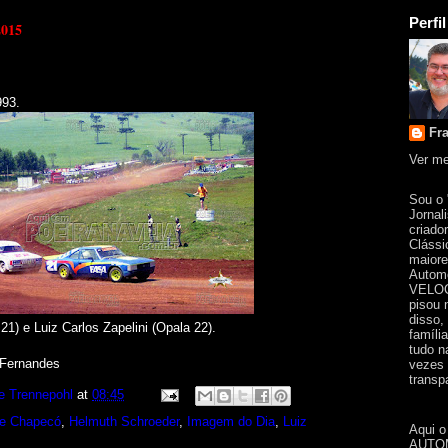
Perfil
2015
993.
Fr
Ver me
Sou o
Jornal
criado
Clássi
maiore
Automo
VELOC
pisou 
disso,
1) e Luiz Carlos Zapelini (Opala 22).
famíli
tudo n
" Fernandes
vezes 
transpa
e Trennepohl
at
08:45
e Chapecó
,
Helmuth Schroeder
,
Imagem do Dia
,
Luiz
Aqui o
AUTOM