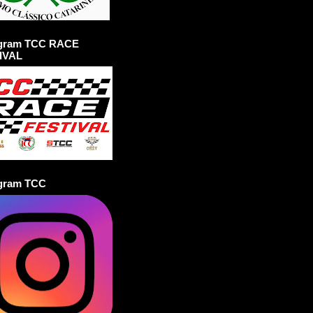
agram TCC RACE
IVAL
agram TCC