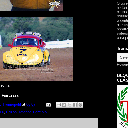
O obje
histór
pistas
possam
e cont
alimen
recorte
vídeos
para p
Trans
Power
BLOG
CLÁS
ecília.
e" Fernandes
e Trennepohl
at
06:07
Dia
,
Edson 'Totonho' Formolo