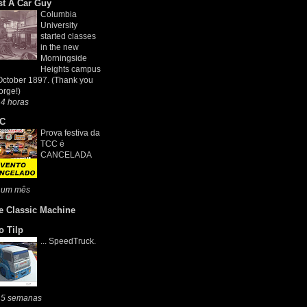
st A Car Guy
Columbia
University
started classes
in the new
Morningside
Heights campus
October 1897. (Thank you
rge!)
4 horas
C
Prova festiva da
TCC é
CANCELADA
 um mês
e Classic Machine
o Tilp
... SpeedTruck.
 5 semanas