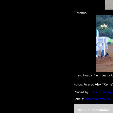
"Totonho"...
... e o Fusca 7 em Santa C
Fotos
: Acervo Alex "Xerif
Posted by
Francis Henriqu
Labels:
Aniversariante do 
Nenhum comentário: