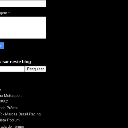
agem
*
isar neste blog
A
rio Motorsport
UESC
nde Prêmio
 - Marcas Brasil Racing
ista Podium
ada de Tempo