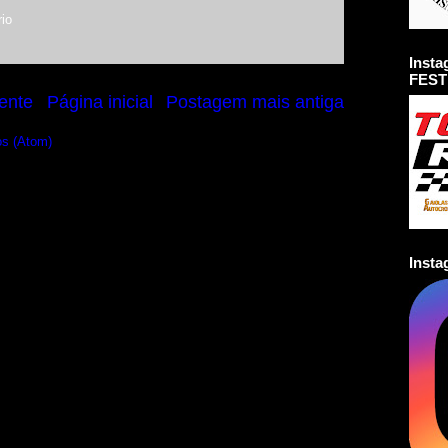
io
Inst
FEST
ente
Página inicial
Postagem mais antiga
os (Atom)
Inst