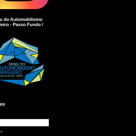
u do Automobilismo
leiro - Passo Fundo /
ato
l
*