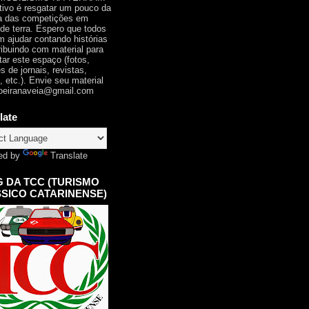
tivo é resgatar um pouco da
ia das competições em
 de terra. Espero que todos
 ajudar contando histórias
ribuindo com material para
tar este espaço (fotos,
s de jornais, revistas,
, etc.). Envie seu material
oeiranaveia@gmail.com
late
ed by
Translate
 DA TCC (TURISMO
SICO CATARINENSE)