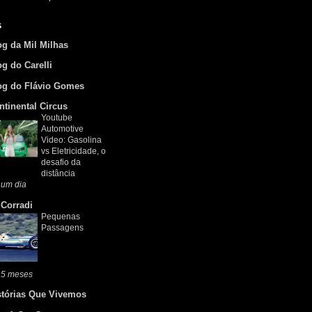
s
og da Mil Milhas
og do Carelli
og do Flávio Gomes
ntinental Circus
Youtube
Automotive
Video: Gasolina
vs Eletricidade, o
desafio da
distância
 um dia
 Corradi
Pequenas
Passagens
 5 meses
stórias Que Vivemos