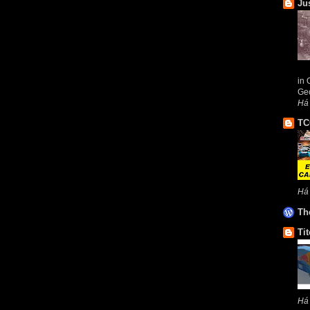
Ju
in 
Geo
Há 
TC
Há
Th
Tit
Há