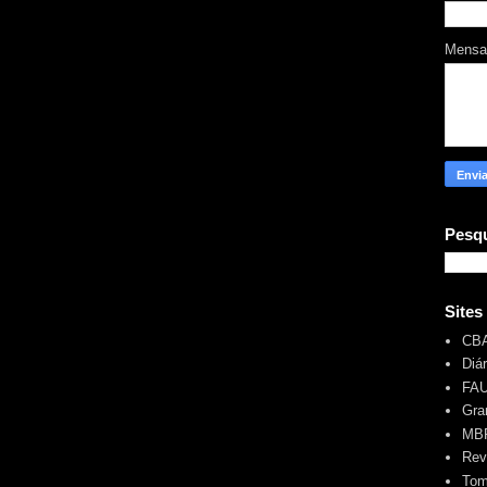
Mens
Pesqu
Sites
CB
Diá
FA
Gra
MBR
Rev
Tom