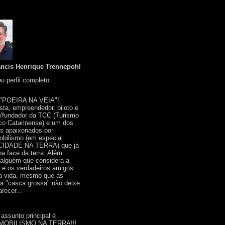
ancis Henrique Trennepohl
u perfil completo
 "POEIRA NA VEIA"!
ista, empreendedor, piloto e
r/fundador da TCC (Turismo
co Catarinense) e um dos
s apaixonados por
bilismo (em especial
IDADE NA TERRA) que já
na face da terra. Além
 alguém que considera a
a e os verdadeiros amigos
a vida, mesmo que as
a "casca grossa" não deixe
recer...
 assunto principal é
OBILISMO NA TERRA!!!