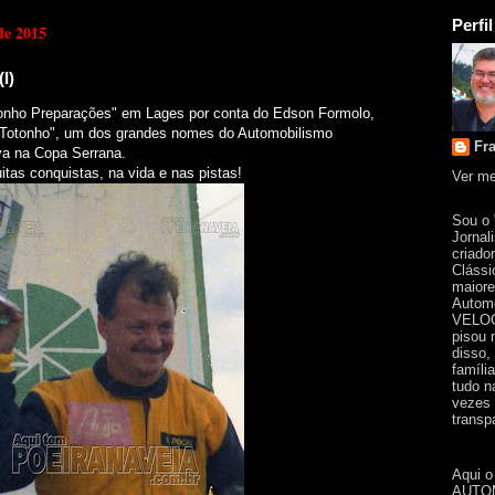
Perfil
de 2015
I)
tonho Preparações" em Lages por conta do Edson Formolo,
Totonho", um dos grandes nomes do Automobilismo
Fr
iva na Copa Serrana.
itas conquistas, na vida e nas pistas!
Ver me
Sou o
Jornal
criado
Clássi
maiore
Automo
VELOC
pisou 
disso,
famíli
tudo n
vezes 
transpa
Aqui o
AUTOM