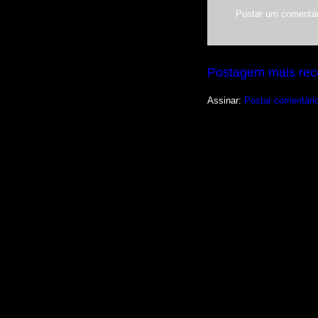
Postar um comentár
Postagem mais rec
Assinar:
Postar comentári