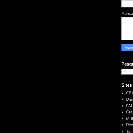
Mens
Pesqu
Sites
CB
Diá
FA
Gra
MBR
Rev
Tom