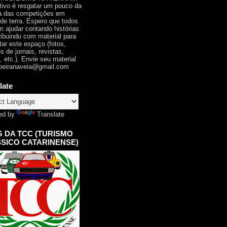
tivo é resgatar um pouco da
ia das competições em
 de terra. Espero que todos
 ajudar contando histórias
ribuindo com material para
tar este espaço (fotos,
s de jornais, revistas,
, etc.). Envie seu material
oeiranaveia@gmail.com
late
ed by
Translate
 DA TCC (TURISMO
SICO CATARINENSE)