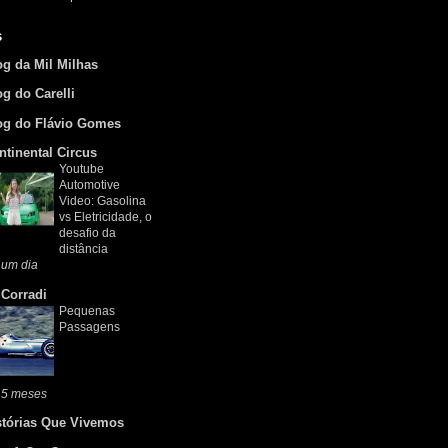
s
og da Mil Milhas
og do Carelli
og do Flávio Gomes
ntinental Circus
Youtube
Automotive
Video: Gasolina
vs Eletricidade, o
desafio da
distância
 um dia
 Corradi
Pequenas
Passagens
 5 meses
stórias Que Vivemos