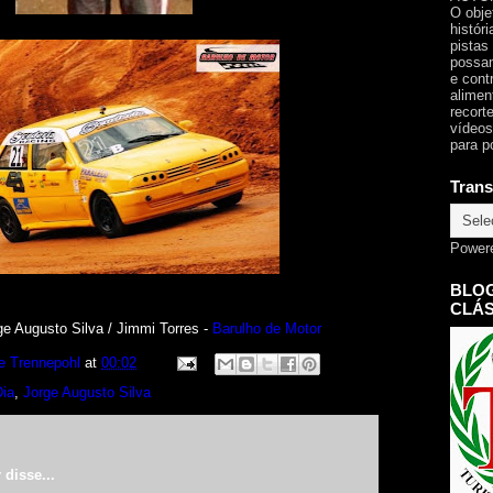
O obje
histór
pistas
possam
e cont
alimen
recorte
vídeos
para p
Trans
Power
BLOG
CLÁS
ge Augusto Silva / Jimmi Torres -
Barulho de Motor
e Trennepohl
at
00:02
Dia
,
Jorge Augusto Silva
r
disse...