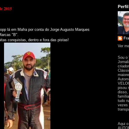
Perfil
de 2015
opp lá em Mafra por conta do Jorge Augusto Marques
 Marcas "B".
Fr
itas conquistas, dentro e fora das pistas!
Ver me
Sou o
Jornal
criado
Clássi
maiore
Automo
VELOC
pisou 
disso,
famíli
tudo n
vezes 
transpa
Aqui o
AUTOM