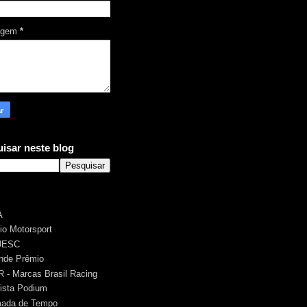
agem
*
isar neste blog
A
rio Motorsport
UESC
nde Prêmio
 - Marcas Brasil Racing
ista Podium
ada de Tempo