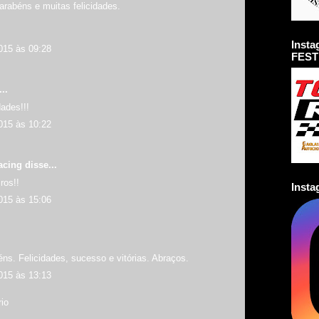
arabéns e muitas felicidades.
Inst
015 às 09:28
FEST
..
ades!!!
015 às 10:22
acing
disse...
ros!!
Inst
015 às 15:06
ns. Felicidades, sucesso e vitórias. Abraços.
015 às 13:13
io