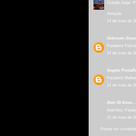
Grande Jorge. P
Abração
14 de maio de 2
Unknown
disse.
Parabéns Felicid
14 de maio de 2
Angelo PontaR
Parabéns Malhei
14 de maio de 2
Alan 30 disse...
Aew fera. Parabé
15 de maio de 2
Postar um comentár