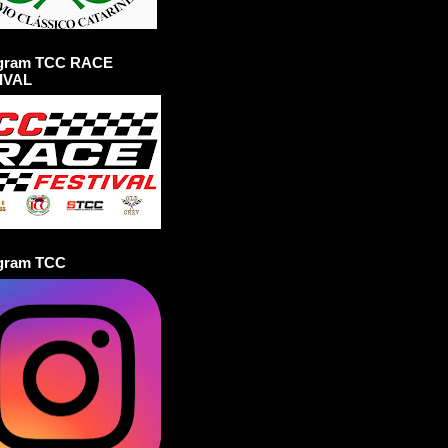
agram TCC RACE
IVAL
agram TCC