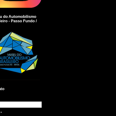
u do Automobilismo
leiro - Passo Fundo /
ato
l
*