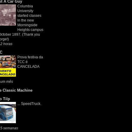
st A Car Guy
Columbia
University
started classes
in the new
Morningside
Heights campus
October 1897. (Thank you
rge!)
2 horas
C
Prova festiva da
TCC é
CANCELADA
 um mês
e Classic Machine
o Tilp
... SpeedTruck.
 5 semanas