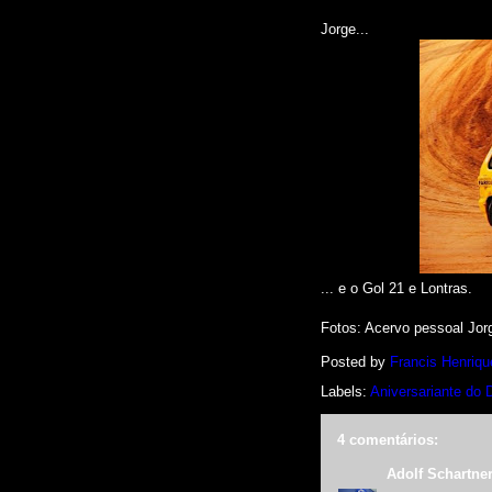
Jorge...
... e o Gol 21 e Lontras.
Fotos
: Acervo pessoal Jor
Posted by
Francis Henriqu
Labels:
Aniversariante do 
4 comentários:
Adolf Schartne