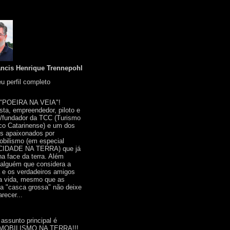
ancis Henrique Trennepohl
u perfil completo
 "POEIRA NA VEIA"!
ista, empreendedor, piloto e
r/fundador da TCC (Turismo
co Catarinense) e um dos
s apaixonados por
bilismo (em especial
IDADE NA TERRA) que já
na face da terra. Além
 alguém que considera a
a e os verdadeiros amigos
a vida, mesmo que as
a "casca grossa" não deixe
recer...
 assunto principal é
OBILISMO NA TERRA!!!