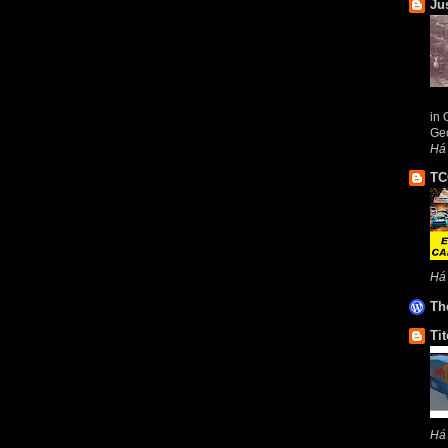
Ju
in 
Geo
Há 
TC
Há
Th
Tit
Há