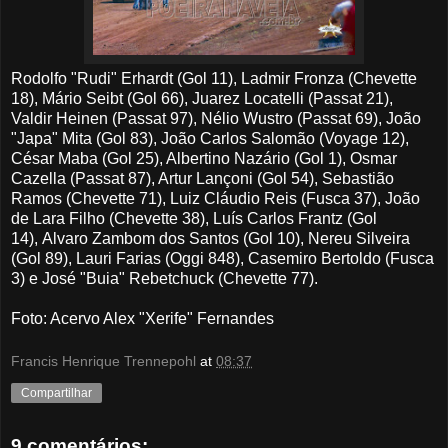
Rodolfo "Rudi" Erhardt (Gol 11), Ladmir Fronza (Chevette
18), Mário Seibt (Gol 66), Juarez Locatelli (Passat 21),
Valdir Heinen (Passat 97), Nélio Wustro (Passat 69), João
"Japa" Mita (Gol 83), João Carlos Salomão (Voyage 12),
César Maba (Gol 25), Albertino Nazário (Gol 1), Osmar
Cazella (Passat 87), Artur Lançoni (Gol 54), Sebastião
Ramos (Chevette 71), Luiz Cláudio Reis (Fusca 37), João
de Lara Filho (Chevette 38), Luís Carlos Frantz (Gol
14),
Alvaro Zambom dos Santos (Gol 10),
Nereu Silveira
(Gol 89), Lauri Farias (Oggi 848), Casemiro Bertoldo (Fusca
3) e José "Buia" Rebetchuck (Chevette 77
).
Foto
: Acervo Alex "Xerife" Fernandes
Francis Henrique Trennepohl
at
08:37
Compartilhar
9 comentários: