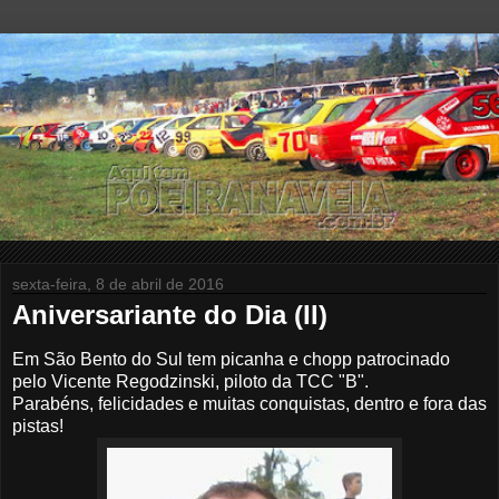
sexta-feira, 8 de abril de 2016
Aniversariante do Dia (II)
E
m São Bento do Sul tem picanha e chopp
patrocinado
pelo Vicente
Regodzinski, piloto da TCC "B".
Parab
éns, felicidades
e muitas conquistas, dentro e fora das
pistas
!