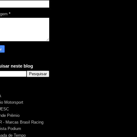
agem
*
isar neste blog
A
rio Motorsport
UESC
nde Prêmio
 - Marcas Brasil Racing
ista Podium
ada de Tempo