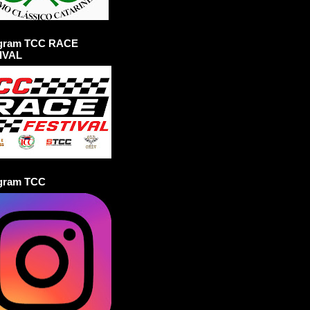
agram TCC RACE
IVAL
agram TCC