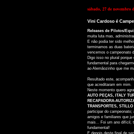
sábado, 27 de novembro 
Vini Cardoso é Campe
Releases de Pilotos/Equ
muita luta mas, administra
E não podia ter sido melhor
terminamos as duas bateria
vencemos o campeonato d
Digo isso no plural porque
fundamental para chegarmo
ao Alemãozinho que me ma
Resultado este, acompanh
que acreditaram em mim.
Neste momento quero agra
AUTO PEÇAS, ITALY TU
RECAPADORA-AUTORIZA
TRANSPORTES, STILLO
participar do campeonato; 
amigos e familiares que ju
mais... Foi um ano difícil
fundamental!
E depois deste final de s