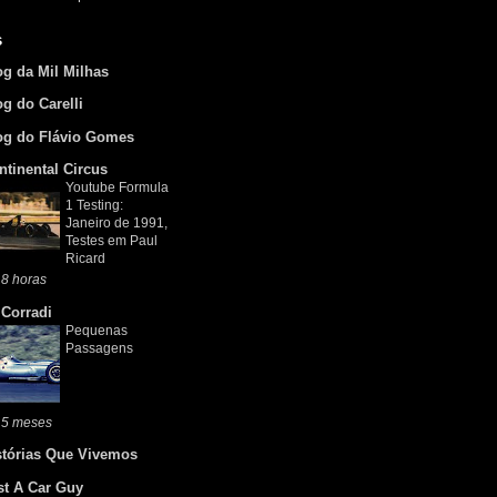
s
og da Mil Milhas
og do Carelli
og do Flávio Gomes
ntinental Circus
Youtube Formula
1 Testing:
Janeiro de 1991,
Testes em Paul
Ricard
8 horas
 Corradi
Pequenas
Passagens
 5 meses
stórias Que Vivemos
st A Car Guy