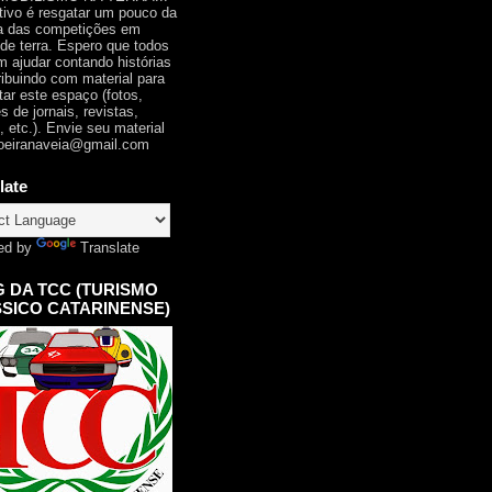
tivo é resgatar um pouco da
ia das competições em
 de terra. Espero que todos
 ajudar contando histórias
ribuindo com material para
tar este espaço (fotos,
s de jornais, revistas,
, etc.). Envie seu material
oeiranaveia@gmail.com
late
ed by
Translate
 DA TCC (TURISMO
SICO CATARINENSE)