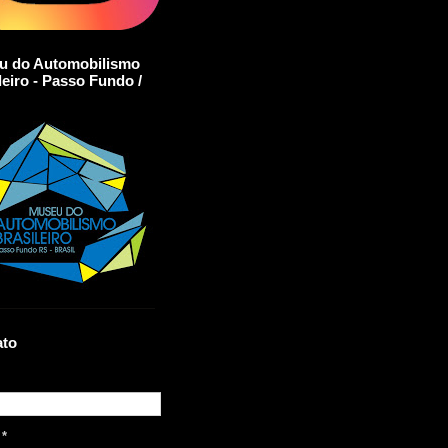
u do Automobilismo
leiro - Passo Fundo /
ato
l
*