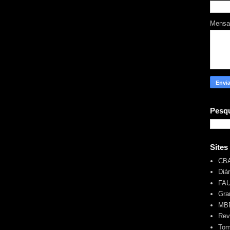
Mens
Pesqu
Sites
CB
Diá
FA
Gra
MBR
Rev
Tom