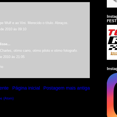
Inst
FEST
e Wulf e ao Vini. Merecido o título. Abraços.
de 2010 às 09:10
isse...
Charles, otimo carro, otimo piloto e otimo fotografo.
e 2010 às 21:05
io
Inst
ente
Página inicial
Postagem mais antiga
os (Atom)