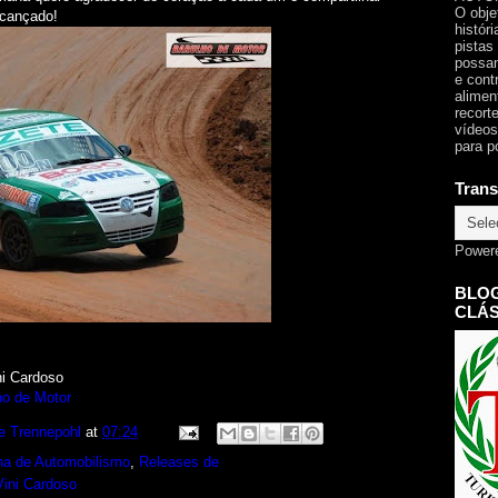
O obje
lcançado!
histór
pistas
possam
e cont
alimen
recorte
vídeos
para p
Trans
Power
BLOG
CLÁS
ni Cardoso
ho de Motor
e Trennepohl
at
07:24
na de Automobilismo
,
Releases de
Vini Cardoso