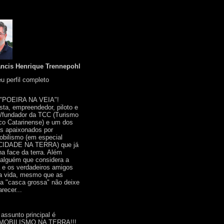
ancis Henrique Trennepohl
u perfil completo
 "POEIRA NA VEIA"!
ista, empreendedor, piloto e
r/fundador da TCC (Turismo
co Catarinense) e um dos
s apaixonados por
bilismo (em especial
IDADE NA TERRA) que já
na face da terra. Além
 alguém que considera a
a e os verdadeiros amigos
a vida, mesmo que as
a "casca grossa" não deixe
recer...
 assunto principal é
OBILISMO NA TERRA!!!