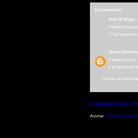
2 comentários:
Alan 30 disse...
PArabéns a equip
27 de novembro 
James Ramos
d
Parabens Vini e 
9 de dezembro d
Postar um comentár
Postagem mais rec
Assinar:
Postar comentári