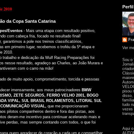
Perfil
de 2010
ão da Copa Santa Catarina
ipes/Eventos
-
Mais uma etapa com resultado positivo,
ndo com cabeça fria, focado no resultado final!
Fr
, garantimos a pole nos treinos classificatórios,
s em primeiro lugar, recebemos o troféu da 5ª etapa e
Ver me
e 2010.
 o trabalho e dedicação da Wulf Racing Preparações foi
Sou o
s nesse resultado, agradeço ao Charles, ao João Murara e
Jornal
ntiveram com o carro na mão!
criado
Clássi
maiore
ado de muito apoio, comprometimento, torcida e pessoas
Automo
VELOC
decer imensamente, aos meus patrocinadores
BMW
pisou 
RISMO, ZETE SEGUROS, FERRO VELHO 2001, BOGO
disso,
famíli
DA VIPAL, SUL BRASIL ROLAMENTOS, LITORAL SUL
tudo n
 COMUNICAÇÃO VISUAL,
que me proporcionaram
vezes 
aos pilotos companheiros dentro e fora das pistas, aos
transpa
ntos deram-me incentivo para continuar acelerando mais e
, tive perdas, mas sempre contando com todos, o que foi
Aqui o
AUTOM
emana quero agradecer de coração a cada um e compartilhar