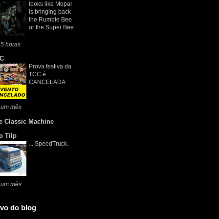
looks like Mopar
is bringing back
the Rumble Bee
or the Super Bee
5 horas
C
Prova festiva da
TCC é
CANCELADA
 um mês
e Classic Machine
o Tilp
... SpeedTruck.
 um mês
vo do blog