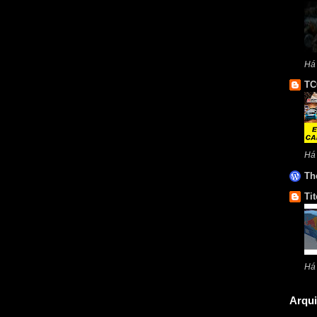
Há 
TC
Há
Th
Tit
Há
Arqui