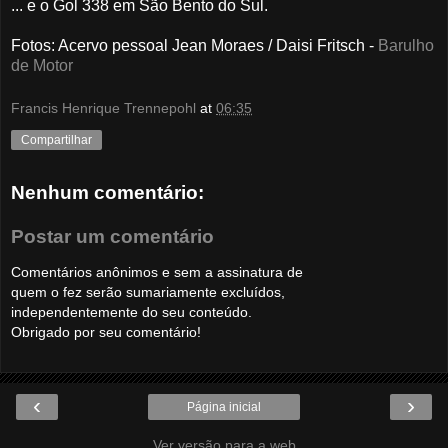
... e o Gol 338 em São Bento do Sul.
Fotos: Acervo pessoal
Jean Moraes
/
Daisi Fritsch
-
Barulho
de Motor
Francis Henrique Trennepohl
at
06:35
Compartilhar
Nenhum comentário:
Postar um comentário
Comentários anônimos e sem a assinatura de
quem o fez serão sumariamente excluídos,
independentemente do seu conteúdo.
Obrigado por seu comentário!
‹
›
Página inicial
Ver versão para a web