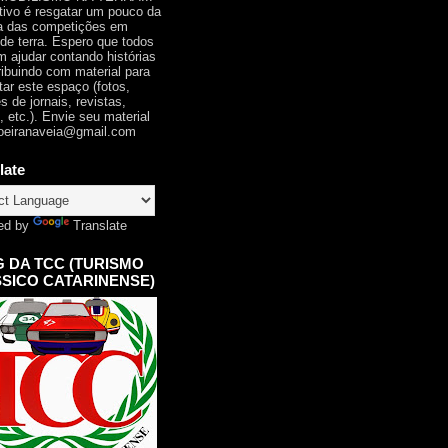
tivo é resgatar um pouco da
ia das competições em
 de terra. Espero que todos
 ajudar contando histórias
ribuindo com material para
tar este espaço (fotos,
s de jornais, revistas,
, etc.). Envie seu material
oeiranaveia@gmail.com
late
ed by
Translate
 DA TCC (TURISMO
SICO CATARINENSE)