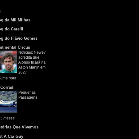
s
og da Mil Milhas
og do Carelli
og do Flávio Gomes
ntinental Circus
Noticias: Newey
acredita que
Alonso ficará na
Aston Martin em
2027
 uma hora
 Corradi
Pequenas
Passagens
 5 meses
stórias Que Vivemos
st A Car Guy