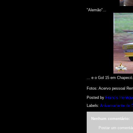
"Alemão"...
... e o Gol 15 em Chapecó
Fotos: Acervo pessoal Ren
Posted by
Francis Henriqu
Labels:
Aniversariante do 
Nenhum comentário:
Postar um comentár