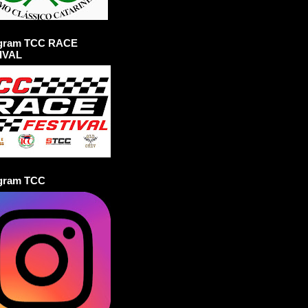
agram TCC RACE
IVAL
agram TCC