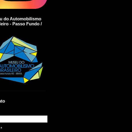
u do Automobilismo
leiro - Passo Fundo /
ato
l
*