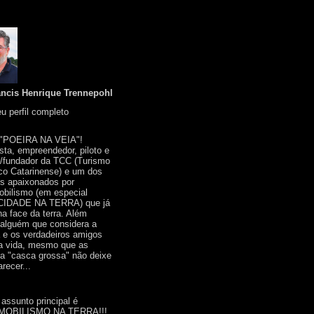
ancis Henrique Trennepohl
u perfil completo
 "POEIRA NA VEIA"!
ista, empreendedor, piloto e
r/fundador da TCC (Turismo
co Catarinense) e um dos
s apaixonados por
bilismo (em especial
IDADE NA TERRA) que já
na face da terra. Além
 alguém que considera a
a e os verdadeiros amigos
a vida, mesmo que as
a "casca grossa" não deixe
recer...
 assunto principal é
OBILISMO NA TERRA!!!