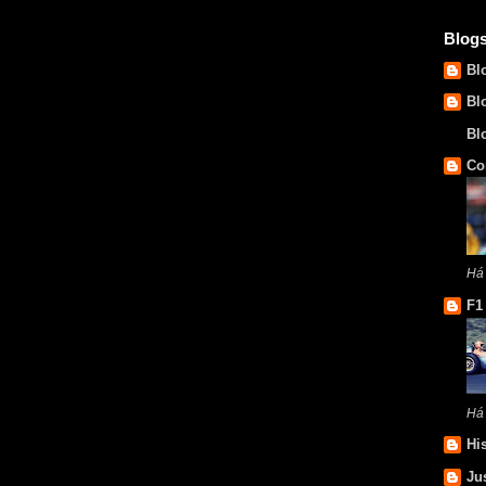
Blog
Bl
Bl
Bl
Co
Há
F1
Há
Hi
Ju