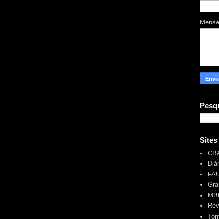
Mens
Pesqu
Sites
CB
Diá
FA
Gra
MBR
Rev
Tom