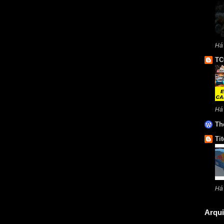
Há
TC
Há
Th
Tit
Há
Arqui