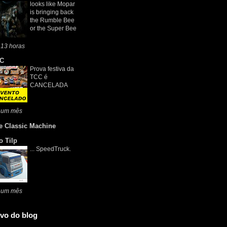
looks like Mopar
is bringing back
the Rumble Bee
or the Super Bee
 13 horas
C
Prova festiva da
TCC é
CANCELADA
 um mês
e Classic Machine
o Tilp
... SpeedTruck.
 um mês
vo do blog