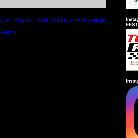
Inst
ente
Página inicial
Postagem mais antiga
FEST
os (Atom)
Inst