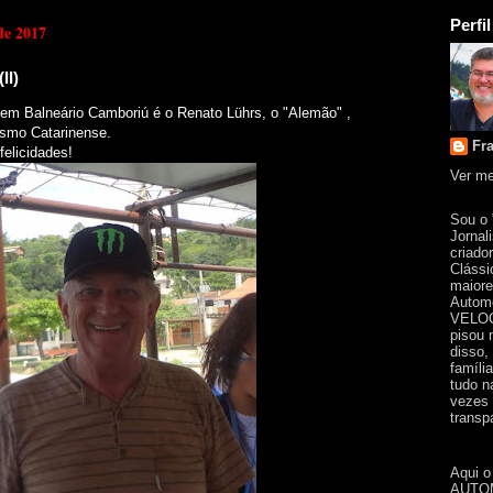
Perfil
de 2017
II)
 em Balneário Camboriú é o
Renato Lührs
, o "Alemão" ,
ismo Catarinense.
Fr
felicidades
!
Ver me
Sou o
Jornal
criado
Clássi
maiore
Automo
VELOC
pisou 
disso,
famíli
tudo n
vezes 
transpa
Aqui o
AUTOM