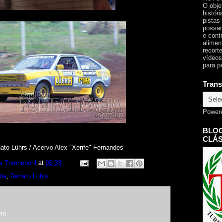
O obje
histór
pistas
possam
e cont
alimen
recorte
vídeos
para p
Trans
Power
.
BLOG
CLÁS
ato Lührs / Acervo Alex "Xerife" Fernandes
e Trennepohl
at
06:33
Dia
,
Renato Lührs
io