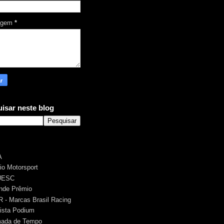
agem
*
isar neste blog
A
rio Motorsport
UESC
nde Prêmio
 - Marcas Brasil Racing
ista Podium
ada de Tempo