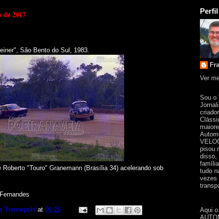
Perfil
o de 2017
iner", São Bento do Sul, 1983.
Fr
Ver me
Sou o
Jornal
criado
Clássi
maiore
Automo
VELOC
pisou 
disso,
famíli
 Roberto "Touro" Granemann (Brasília 34) acelerando sob
tudo n
vezes 
transpa
 Fernandes
e Trennepohl
at
06:26
Aqui o
AUTOM