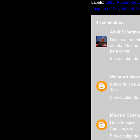
Labels:
1983
,
Autódromo Lo
Imagem do Dia
,
Roberto 
4 comentários:
Adolf Schartne
Da pra ver na fo
corrida. Mesmo 
para correr.
5 de outubro de
Unknown
disse.
Concordo com Ado
Júlio
5 de outubro de
Marcelo Canci
Linda Imagem...
Abração,Francis
5 de outubro de