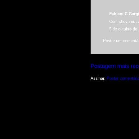
Fabiani C Gargi
Com chuva eu ac
5 de outubro de
Postar um comentár
Postagem mais rec
Assinar:
Postar comentári