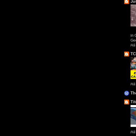
Ju
in 
Geo
Há
TC
Há
Th
Tit
Há