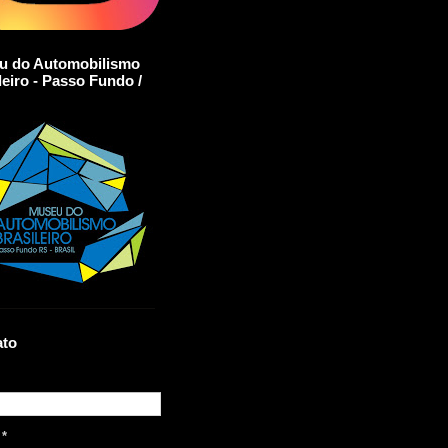
u do Automobilismo
leiro - Passo Fundo /
ato
l
*