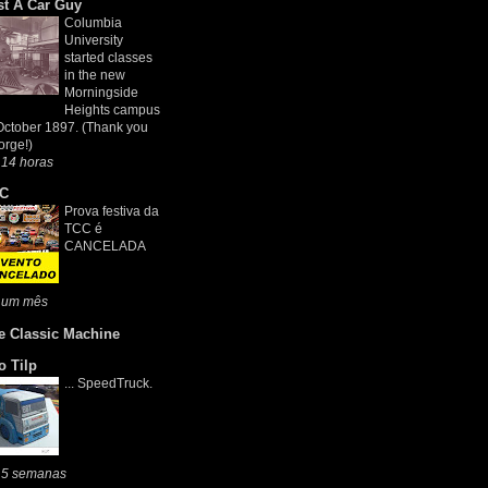
st A Car Guy
Columbia
University
started classes
in the new
Morningside
Heights campus
October 1897. (Thank you
rge!)
 14 horas
C
Prova festiva da
TCC é
CANCELADA
 um mês
e Classic Machine
o Tilp
... SpeedTruck.
 5 semanas