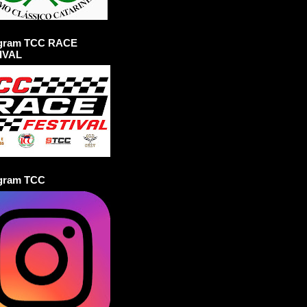
agram TCC RACE
IVAL
agram TCC