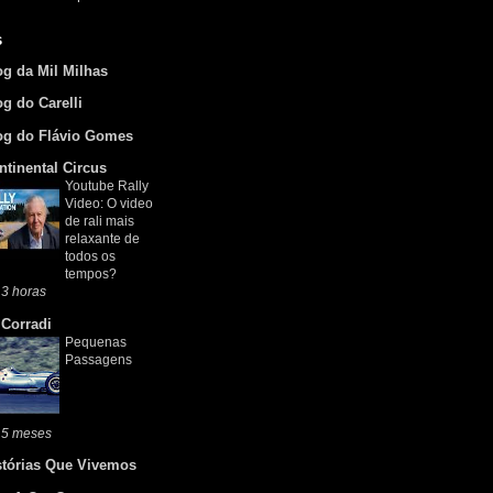
s
og da Mil Milhas
og do Carelli
og do Flávio Gomes
ntinental Circus
Youtube Rally
Video: O video
de rali mais
relaxante de
todos os
tempos?
3 horas
 Corradi
Pequenas
Passagens
 5 meses
stórias Que Vivemos