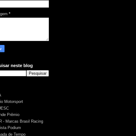
agem
*
isar neste blog
A
rio Motorsport
UESC
nde Prêmio
 - Marcas Brasil Racing
ista Podium
ada de Tempo