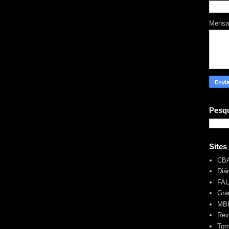
Mens
Pesqu
Sites
CB
Diá
FA
Gra
MBR
Rev
Tom