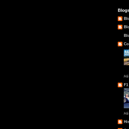
Blog
Bl
Bl
Bl
Co
Há 
F1
Há
Hi