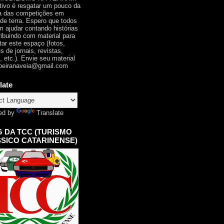
tivo é resgatar um pouco da
ia das competições em
 de terra. Espero que todos
 ajudar contando histórias
ribuindo com material para
tar este espaço (fotos,
s de jornais, revistas,
, etc.). Envie seu material
oeiranaveia@gmail.com
late
ed by
Translate
 DA TCC (TURISMO
SICO CATARINENSE)