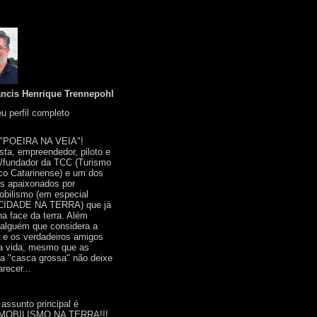
ancis Henrique Trennepohl
u perfil completo
 "POEIRA NA VEIA"!
ista, empreendedor, piloto e
r/fundador da TCC (Turismo
co Catarinense) e um dos
s apaixonados por
bilismo (em especial
IDADE NA TERRA) que já
na face da terra. Além
 alguém que considera a
a e os verdadeiros amigos
a vida, mesmo que as
a "casca grossa" não deixe
recer...
 assunto principal é
OBILISMO NA TERRA!!!