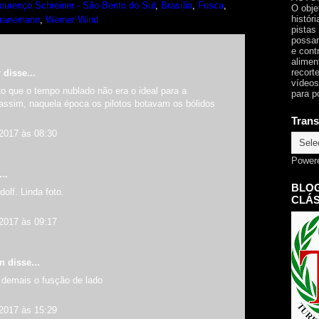
urenço Schreiner - São Bento do Sul
,
Brasília
,
Fusca
,
O obje
histór
Granemann
,
Werner Wind
pistas
possam
e cont
alimen
recorte
r
disse...
vídeos
to que o tempo nublado não era o ideal para a
para p
assim, naquela época os pilotos botavam os bólidos
Trans
 2017 às 08:30
Power
..
BLOG
lf. Linda foto.
CLÁS
 2017 às 09:17
an
disse...
 demais o fusção de lado
 2017 às 15:29