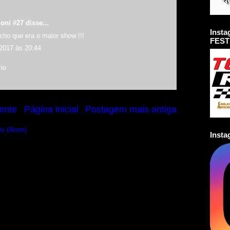
oni #27 disse...
Inst
ho que era o maior show !!!
FEST
 2017 às 20:44
io
ente
Página inicial
Postagem mais antiga
os (Atom)
Inst