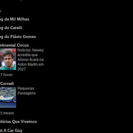
s
og da Mil Milhas
og do Carelli
og do Flávio Gomes
ntinental Circus
Noticias: Newey
acredita que
Alonso ficará na
Aston Martin em
2027
7 horas
 Corradi
Pequenas
Passagens
 5 meses
stórias Que Vivemos
st A Car Guy