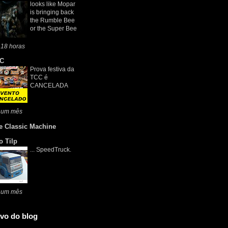
looks like Mopar
is bringing back
the Rumble Bee
or the Super Bee
 18 horas
C
Prova festiva da
TCC é
CANCELADA
 um mês
e Classic Machine
o Tilp
... SpeedTruck.
 um mês
vo do blog