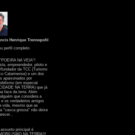
ancis Henrique Trennepohl
u perfil completo
 "POEIRA NA VEIA"!
ista, empreendedor, piloto e
r/fundador da TCC (Turismo
co Catarinense) e um dos
s apaixonados por
bilismo (em especial
IDADE NA TERRA) que já
na face da terra. Além
 alguém que considera a
a e os verdadeiros amigos
a vida, mesmo que as
a "casca grossa" não deixe
recer...
 assunto principal é
OBILISMO NA TERRA!!!