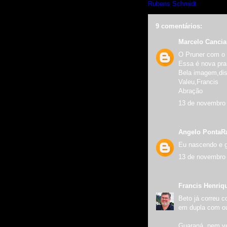
Rubens Schmidt
9 comentários:
Marcelo Canci
O Pruner com o
Essa é nova pra
Bela imagem,dis
Valeu,Francis
Abração
13 de novembro 
Angelo PontaR
Eu nascendo e ga
13 de novembro 
Francis Henriq
Beto já correu 
em dupla com out
Guaraná, nem ve