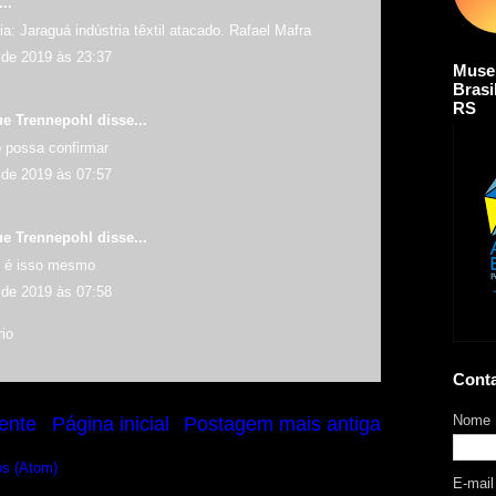
..
ia: Jaraguá indústria têxtil atacado. Rafael Mafra
de 2019 às 23:37
Muse
Brasi
RS
ue Trennepohl
disse...
o possa confirmar
de 2019 às 07:57
ue Trennepohl
disse...
, é isso mesmo
de 2019 às 07:58
io
Cont
Nome
ente
Página inicial
Postagem mais antiga
os (Atom)
E-mai