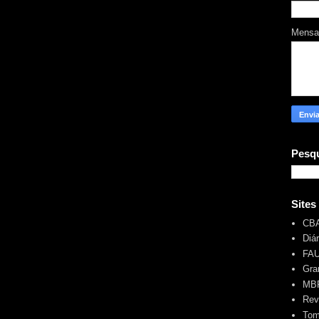
Mens
Pesqu
Sites
CB
Diá
FA
Gra
MBR
Rev
Tom