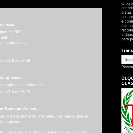
O obje
histór
pistas
possam
e cont
an
disse...
alimen
recorte
 numeral 90?
vídeos
 mim...
para p
putando espaço..
Trans
de 2019 às 06:29
Power
acing
disse...
BLOG
CLÁS
lera já acelerando fundo...
de 2019 às 08:15
ue Trennepohl
disse...
com diversos números, Marcelão, nos carros dele ou
ros pilotos.
m com essa. Em 1982 você já tinha uns 25 anos!