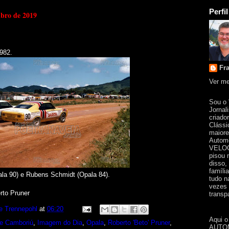
Perfil
mbro de 2019
982.
Fr
Ver me
Sou o
Jornal
criado
Clássi
maiore
Automo
VELOC
pisou 
disso,
famíli
ala 90) e Rubens Schmidt (Opala 84).
tudo n
vezes 
rto Pruner
transpa
e Trennepohl
at
06:20
Aqui o
e Camboriú
,
Imagem do Dia
,
Opala
,
Roberto 'Beto' Pruner
,
AUTOM