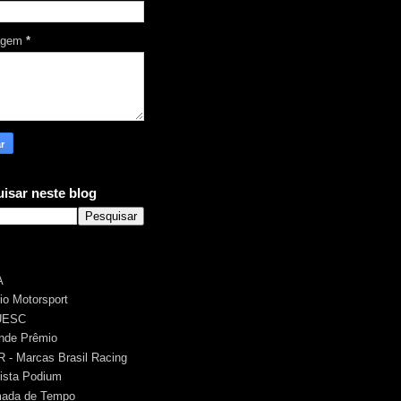
agem
*
isar neste blog
A
rio Motorsport
UESC
nde Prêmio
 - Marcas Brasil Racing
ista Podium
ada de Tempo