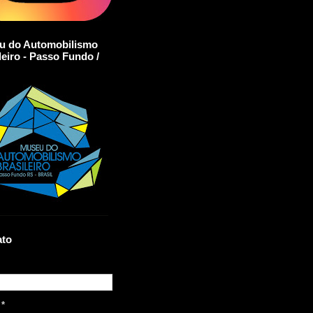
u do Automobilismo
leiro - Passo Fundo /
ato
l
*