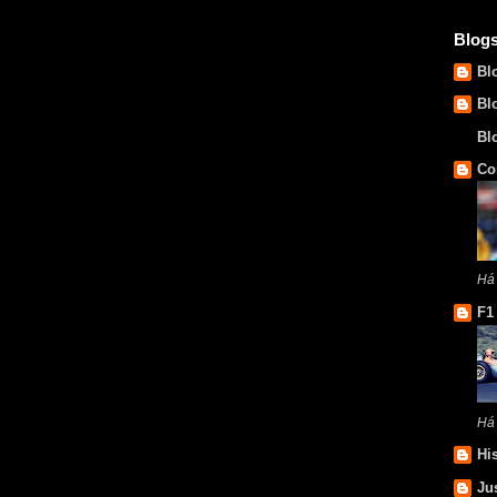
Blog
Bl
Bl
Bl
Co
Há 
F1
Há
Hi
Ju