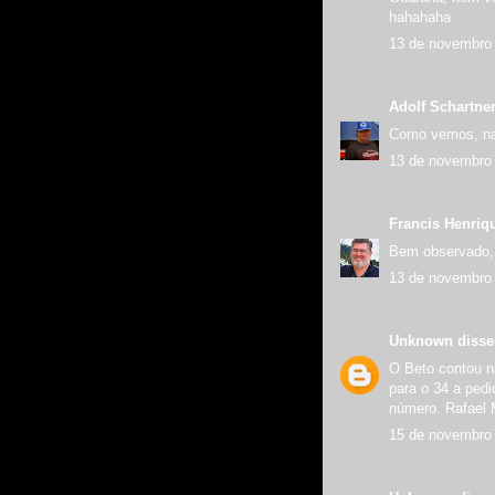
hahahaha
13 de novembro 
Adolf Schartne
Como vemos, naq
13 de novembro 
Francis Henriq
Bem observado, 
13 de novembro 
Unknown
disse.
O Beto contou na
para o 34 a pedi
número. Rafael 
15 de novembro 