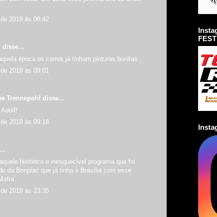
de 2019 às 08:42
Inst
FEST
r
disse...
uela época os carros já tinham pinturas bonitas.
de 2019 às 09:01
ue Trennepohl
disse...
Adolf!
de 2019 às 09:18
Inst
..
quele histórico e inesquecível programa que foi
do da Bonplac que já tinha a Brasília com esse
Mafra
de 2019 às 23:35