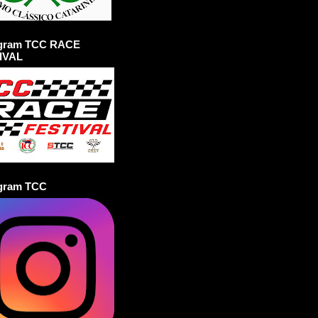
agram TCC RACE
IVAL
agram TCC