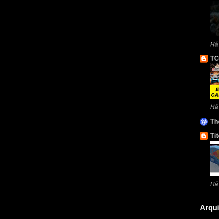
Há
TC
Há
Th
Tit
Há
Arqui