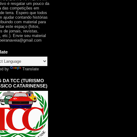
tivo é resgatar um pouco da
ia das competições em
 de terra. Espero que todos
 ajudar contando histórias
ribuindo com material para
tar este espaço (fotos,
s de jornais, revistas,
, etc.). Envie seu material
oeiranaveia@gmail.com
late
ed by
Translate
 DA TCC (TURISMO
SICO CATARINENSE)