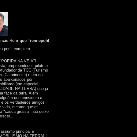
ancis Henrique Trennepohl
u perfil completo
 "POEIRA NA VEIA"!
ista, empreendedor, piloto e
r/fundador da TCC (Turismo
co Catarinense) e um dos
s apaixonados por
bilismo (em especial
IDADE NA TERRA) que já
na face da terra. Além
 alguém que considera a
a e os verdadeiros amigos
a vida, mesmo que as
a "casca grossa" não deixe
recer...
 assunto principal é
OBILISMO NA TERRA!!!