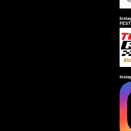
Inst
FEST
Inst