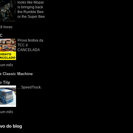
looks like Mopar
is bringing back
the Rumble Bee
or the Super Bee
8 horas
C
Prova festiva da
TCC é
CANCELADA
 um mês
e Classic Machine
o Tilp
... SpeedTruck.
 um mês
vo do blog