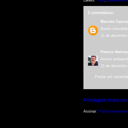
Labels:
1989
,
Autódromo d
2 comentários:
Marcelo Canci
Bonito chevettão
21 de dezembro 
Francis Henriq
Assino embaixo
21 de dezembro 
Postar um comentár
Postagem mais rec
Assinar:
Postar comentári