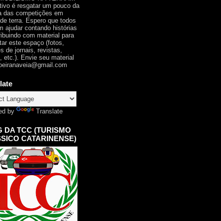
tivo é resgatar um pouco da
ia das competições em
 de terra. Espero que todos
 ajudar contando histórias
ribuindo com material para
tar este espaço (fotos,
s de jornais, revistas,
, etc.). Envie seu material
oeiranaveia@gmail.com
late
ed by
Translate
 DA TCC (TURISMO
SICO CATARINENSE)