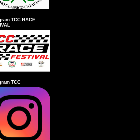
agram TCC RACE
IVAL
agram TCC