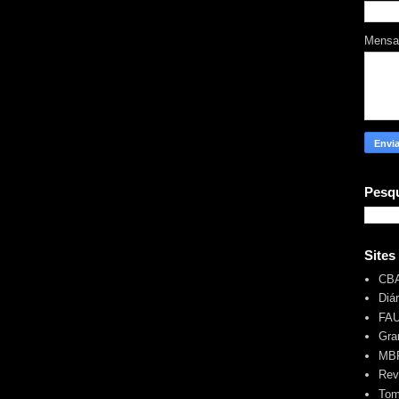
Mens
Pesqu
Sites
CB
Diá
FA
Gra
MBR
Rev
Tom