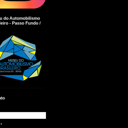
u do Automobilismo
leiro - Passo Fundo /
ato
l
*