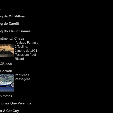
s
og da Mil Milhas
og do Carelli
og do Flávio Gomes
ntinental Circus
Youtube Formula
1 Testing:
Janeiro de 1991,
Testes em Paul
Ricard
 10 horas
 Corradi
Pequenas
Passagens
 5 meses
stórias Que Vivemos
st A Car Guy