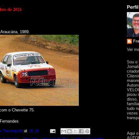
Perfil
mbro de 2021
Araucária, 1989.
Fr
Ver me
Sou o
Jornal
criado
Clássi
maiore
Automo
VELOC
pisou 
disso,
famíli
tudo n
com o Chevette 75.
vezes 
transpa
 Fernandes
e Trennepohl
at
18:19
Aqui o
AUTOM