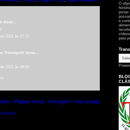
e Araucária
,
Chevette
,
Imagem do Dia
,
Rogério Marquetto
O obje
histór
pistas
possam
e cont
an
disse...
alimen
!
recorte
vídeos
de 2021 às 07:23
para p
Trans
ue Trennepohl
disse...
!
Power
de 2021 às 08:00
BLOG
io
CLÁS
ente
Página inicial
Postagem mais antiga
os (Atom)