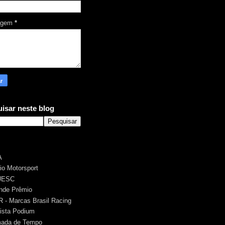
agem
*
isar neste blog
A
rio Motorsport
UESC
nde Prêmio
 - Marcas Brasil Racing
ista Podium
ada de Tempo