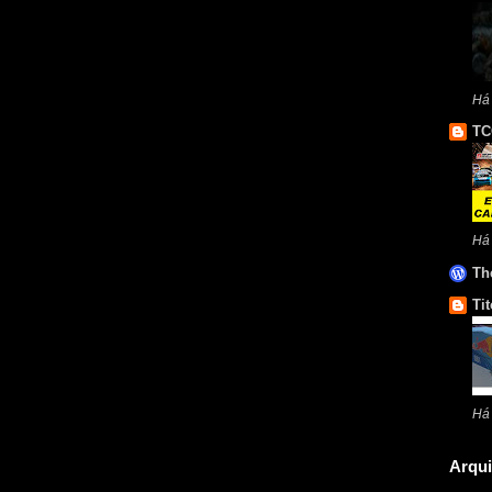
Há 
TC
Há
Th
Tit
Há
Arqui