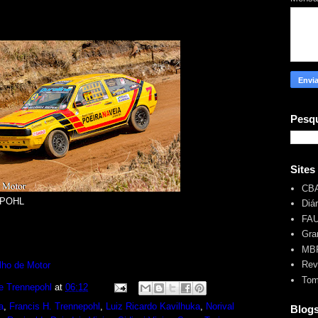
Pesqu
Sites
CB
EPOHL
Diá
FA
Gra
MBR
Rev
lho de Motor
Tom
e Trennepohl
at
06:12
a
,
Francis H. Trennepohl
,
Luiz Ricardo Kavilhuka
,
Norival
Blog