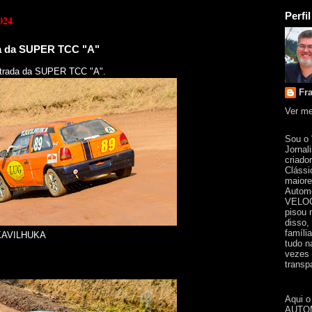
Perfil
024
ada da SUPER TCC "A"
ustrada da SUPER TCC "A".
Fr
Ver me
Sou o
Jornal
criado
Clássi
maiore
Automo
VELOC
pisou 
disso,
famíli
KAVILHUKA
tudo n
vezes 
transpa
Aqui o
AUTOM