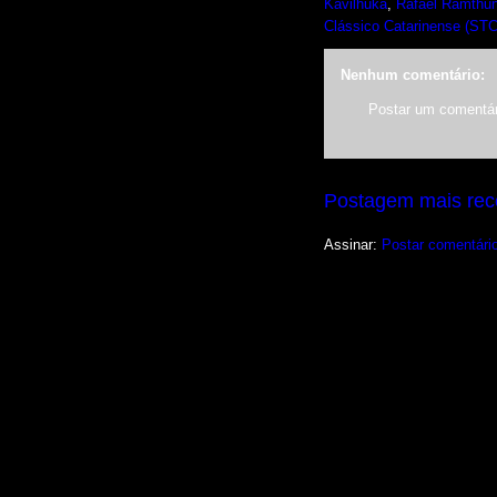
Kavilhuka
,
Rafael Ramthu
Clássico Catarinense (ST
Nenhum comentário:
Postar um comentár
Postagem mais rec
Assinar:
Postar comentári