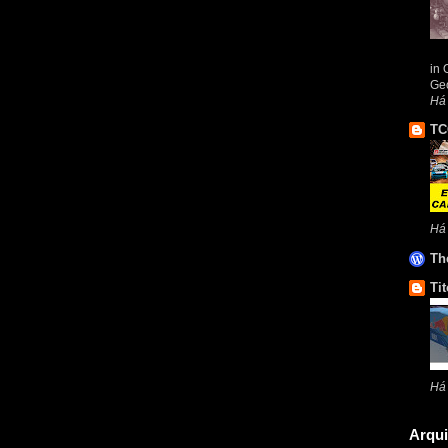
in 
Geo
Há 
TC
Há
Th
Tit
Há
Arqui