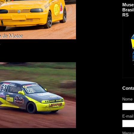
Muse
Brasi
RS
A
Cont
Nome
E-mai
Mens