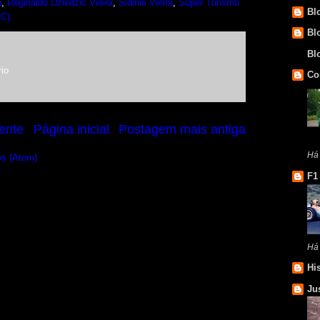
n
,
Reginaldo Dziedzic Vieira
,
Sidinei Vieira
,
Super Turismo
Bl
CC)
Bl
Bl
io
Co
ente
Página inicial
Postagem mais antiga
Há
os (Atom)
F1
Há
Hi
Ju