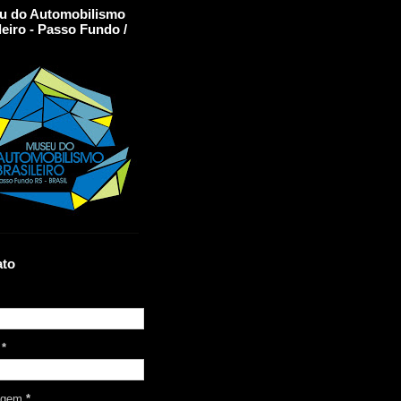
u do Automobilismo
leiro - Passo Fundo /
ato
l
*
agem
*