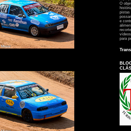
O obje
histór
pistas
possam
e cont
alimen
recorte
vídeos
para p
Trans
BLOG
CLÁS