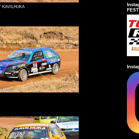
Inst
O" KAVILHUKA
FEST
Inst