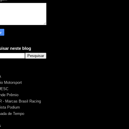
isar neste blog
A
rio Motorsport
UESC
nde Prêmio
 - Marcas Brasil Racing
ista Podium
ada de Tempo
s