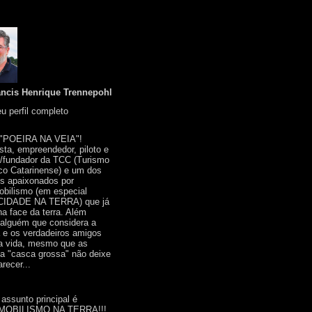
ancis Henrique Trennepohl
u perfil completo
 "POEIRA NA VEIA"!
ista, empreendedor, piloto e
r/fundador da TCC (Turismo
co Catarinense) e um dos
s apaixonados por
bilismo (em especial
IDADE NA TERRA) que já
na face da terra. Além
 alguém que considera a
a e os verdadeiros amigos
a vida, mesmo que as
a "casca grossa" não deixe
recer...
 assunto principal é
OBILISMO NA TERRA!!!