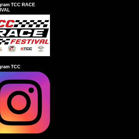
agram TCC RACE
IVAL
agram TCC