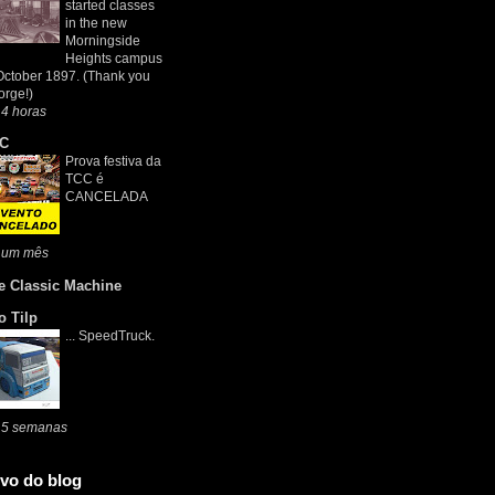
started classes
in the new
Morningside
Heights campus
October 1897. (Thank you
rge!)
4 horas
C
Prova festiva da
TCC é
CANCELADA
 um mês
e Classic Machine
o Tilp
... SpeedTruck.
 5 semanas
vo do blog