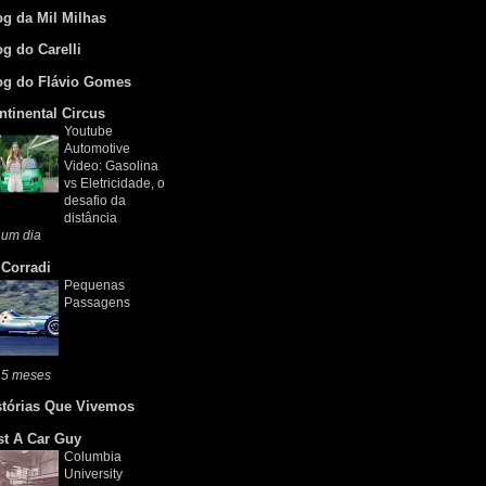
og da Mil Milhas
og do Carelli
og do Flávio Gomes
ntinental Circus
Youtube
Automotive
Video: Gasolina
vs Eletricidade, o
desafio da
distância
 um dia
 Corradi
Pequenas
Passagens
 5 meses
stórias Que Vivemos
st A Car Guy
Columbia
University