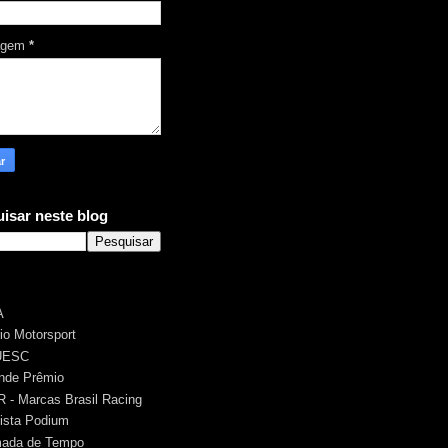
agem
*
isar neste blog
A
rio Motorsport
UESC
nde Prêmio
 - Marcas Brasil Racing
ista Podium
ada de Tempo