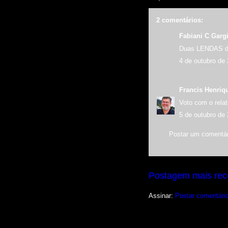
2 comentários:
Fabiani C Gargi
Duas LENDAS do
4 de outubro de
Francis Henriq
Voto com o relat
5 de outubro de
Postar um comentár
Postagem mais rec
Assinar:
Postar comentári