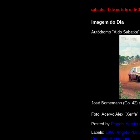
sábado, 4 de outubro de 
Imagem do Dia
Autódromo "Aldo Sabatke",
José Bornemann (Gol 42) e
Foto: Acervo Alex "Xerife"
Posted by
Francis Henriqu
Labels:
1988
,
Angelo Plan
Dia
,
José Bornemann