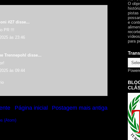
O obje
histór
pistas
possam
oni #27 disse...
e cont
alimen
 PR !!!
recorte
vídeos
 2025 às 23:46
para p
Trans
ue Trennepohl
disse...
or!
 2025 às 09:44
Power
BLOG
io
CLÁS
ente
Página inicial
Postagem mais antiga
os (Atom)