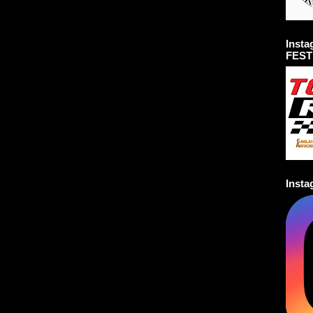
Inst
FEST
Inst