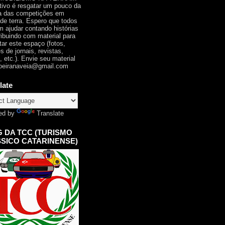
tivo é resgatar um pouco da
ia das competições em
 de terra. Espero que todos
 ajudar contando histórias
ribuindo com material para
tar este espaço (fotos,
s de jornais, revistas,
, etc.). Envie seu material
oeiranaveia@gmail.com
late
ed by
Translate
 DA TCC (TURISMO
SICO CATARINENSE)