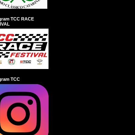
agram TCC RACE
IVAL
agram TCC