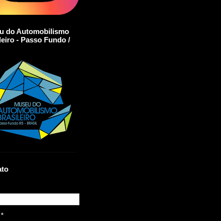
u do Automobilismo
leiro - Passo Fundo /
ato
l
*