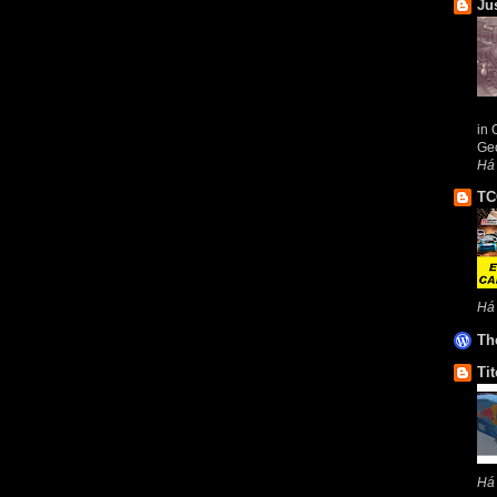
Ju
in 
Geo
Há
TC
Há
Th
Tit
Há