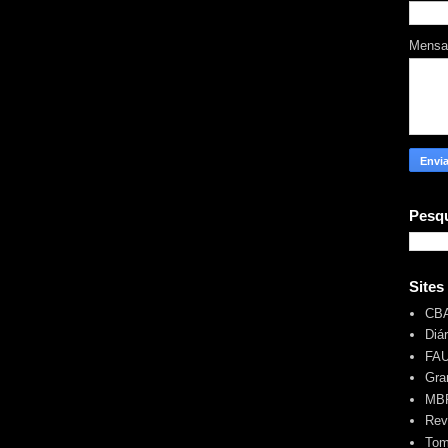
Mens
Pesqu
Sites
CB
Diá
FA
Gra
MBR
Rev
Tom