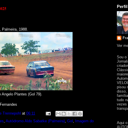
Perfil
2025
 Palmeira, 1988.
Fr
Ver me
Sou o
Jornal
criado
Clássi
maiore
Automo
VELOC
pisou 
disso,
 Angelo Plantes (Gol 79).
famíli
tudo n
vezes 
 Fernandes
transpa
e Trennepohl
at
06:11
tes
,
Autódromo Aldo Sabatke (Palmeira)
,
Gol
,
Imagem do
Aqui o
AUTOM