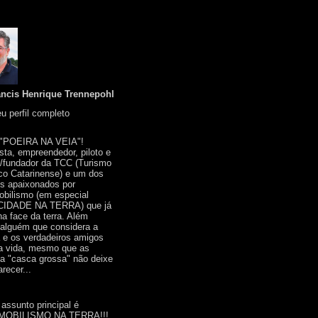
ancis Henrique Trennepohl
u perfil completo
 "POEIRA NA VEIA"!
ista, empreendedor, piloto e
r/fundador da TCC (Turismo
co Catarinense) e um dos
s apaixonados por
bilismo (em especial
IDADE NA TERRA) que já
na face da terra. Além
 alguém que considera a
a e os verdadeiros amigos
a vida, mesmo que as
a "casca grossa" não deixe
recer...
 assunto principal é
OBILISMO NA TERRA!!!