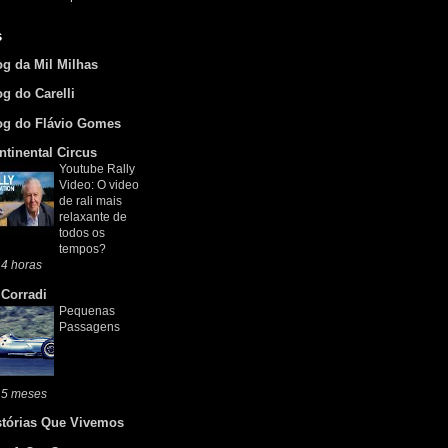
s
og da Mil Milhas
og do Carelli
og do Flávio Gomes
ntinental Circus
Youtube Rally
Video: O video
de rali mais
relaxante de
todos os
tempos?
4 horas
 Corradi
Pequenas
Passagens
 5 meses
stórias Que Vivemos