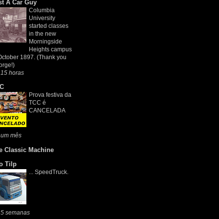
st A Car Guy
Columbia
University
started classes
in the new
Morningside
Heights campus
October 1897. (Thank you
rge!)
 15 horas
C
Prova festiva da
TCC é
CANCELADA
 um mês
e Classic Machine
o Tilp
... SpeedTruck.
 5 semanas