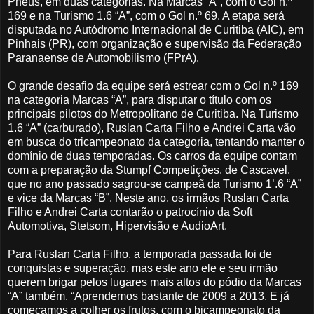
Pneus, em duas categorias. Na Marcas “A”, com o Gol n.º
169 e na Turismo 1.6 “A”, com o Gol n.º 69. A etapa será
disputada no Autódromo Internacional de Curitiba (AIC), em
Pinhais (PR), com organização e supervisão da Federação
Paranaense de Automobilismo (FPrA).
O grande desafio da equipe será estrear com o Gol n.º 169
na categoria Marcas “A”, para disputar o título com os
principais pilotos do Metropolitano de Curitiba. Na Turismo
1.6 “A” (carburado), Ruslan Carta Filho e Andrei Carta vão
em busca do tricampeonato da categoria, tentando manter o
domínio de duas temporadas. Os carros da equipe contam
com a preparação da Stumpf Competições, de Cascavel,
que no ano passado sagrou-se campeã da Turismo 1’.6 “A”
e vice da Marcas “B”. Neste ano, os irmãos Ruslan Carta
Filho e Andrei Carta contarão o patrocínio da Soft
Automotiva, Stetsom, Hipervisão e AudioArt.
Para Ruslan Carta Filho, a temporada passada foi de
conquistas e superação, mas este ano ele e seu irmão
querem brigar pelos lugares mais altos do pódio da Marcas
“A” também. “Aprendemos bastante de 2009 a 2013. E já
começamos a colher os frutos, com o bicampeonato da