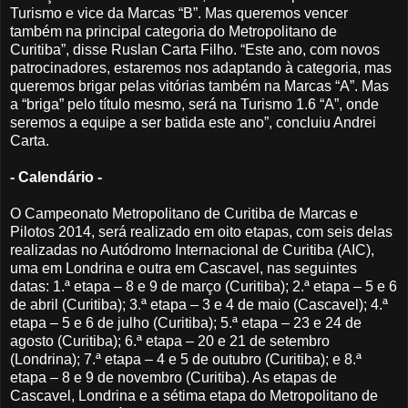
Turismo e vice da Marcas “B”. Mas queremos vencer
também na principal categoria do Metropolitano de
Curitiba”, disse Ruslan Carta Filho. “Este ano, com novos
patrocinadores, estaremos nos adaptando à categoria, mas
queremos brigar pelas vitórias também na Marcas “A”. Mas
a “briga” pelo título mesmo, será na Turismo 1.6 “A”, onde
seremos a equipe a ser batida este ano”, concluiu Andrei
Carta.
- Calendário -
O Campeonato Metropolitano de Curitiba de Marcas e
Pilotos 2014, será realizado em oito etapas, com seis delas
realizadas no Autódromo Internacional de Curitiba (AIC),
uma em Londrina e outra em Cascavel, nas seguintes
datas: 1.ª etapa – 8 e 9 de março (Curitiba); 2.ª etapa – 5 e 6
de abril (Curitiba); 3.ª etapa – 3 e 4 de maio (Cascavel); 4.ª
etapa – 5 e 6 de julho (Curitiba); 5.ª etapa – 23 e 24 de
agosto (Curitiba); 6.ª etapa – 20 e 21 de setembro
(Londrina); 7.ª etapa – 4 e 5 de outubro (Curitiba); e 8.ª
etapa – 8 e 9 de novembro (Curitiba). As etapas de
Cascavel, Londrina e a sétima etapa do Metropolitano de